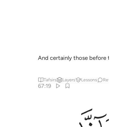
And certainly those before them d
Tafsirs
Layers
Lessons
Reflections
67:19