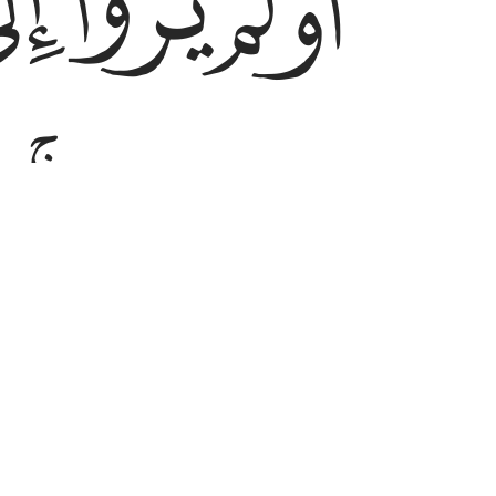
ﲇ
ﲈ
ﲉ
ﲍﲎ
ﲏ
ﲔ
ﲕ
ﲖ