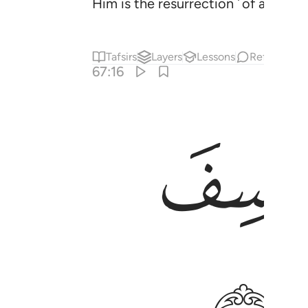
Him is the resurrection ˹of all˺.
Tafsirs
Layers
Lessons
Reflections
67:16