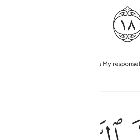
enied ˹as well˺, then how severe was My response
Related Content
هن الا الرحمان انه بكل شيء بصير ١٩
ۚ مَا يُمْسِكُهُنَّ إِلَّا ٱلرَّحْمَـٰنُ ۚ إِنَّهُۥ بِكُلِّ شَىْءٍۭ بَصِيرٌ ١٩