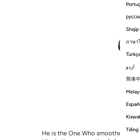
Portu
русск
Shqip
ภาษา
Türkç
اردو
简体
Melay
Españ
Kiswah
Tiếng 
He is the One Who smoothed out the