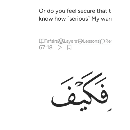
Or do you feel secure that the One
know how ˹serious˺ My warning wa
Tafsirs
Layers
Lessons
Reflections
67:18
ﲃ