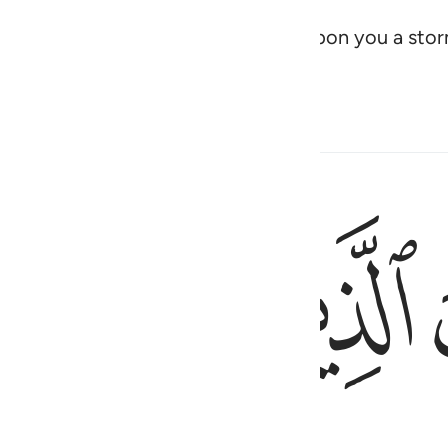
 Who is in heaven will not unleash upon you a sto
s!
Related Content
ﲀ
ﲁ
ﲂ