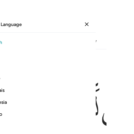
 Language
Sign in
Page
563
Juz
29
/
Hizb
57
h
ﱗ
ﱘ
ﱙ
لوا من رزقه واليه النشور ١٥
ف
َنَاكِبِهَا وَكُلُوا۟ مِن رِّزْقِهِۦ ۖ وَإِلَيْهِ ٱلنُّشُورُ ١٥
is
esia
no