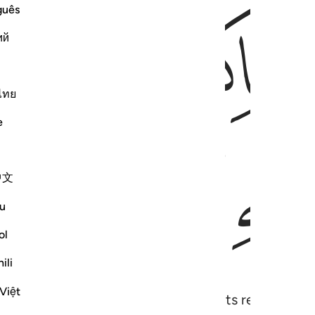
ﱜ
ﱝ
ﱞ
guês
ий
ไทย
e
ﱢ
ﱣ
中文
u
ol
ili
Việt
 earth for you, so move about in its regions and 