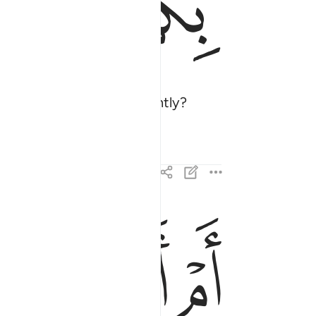
ﱪ
ﱫ
you up as it quakes violently?
ﱰ
ﱱ
ﱲ
ام امنتم من في السماء ان يرسل عليكم حاصبا فست
أَمْ أَمِنتُم مَّن فِى ٱلسَّمَآءِ أَن يُرْسِلَ عَلَيْكُمْ حَاصِبًۭا ۖ فَس