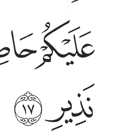
ﱷ
ﱸﱹ
ﱼ
ﱽ