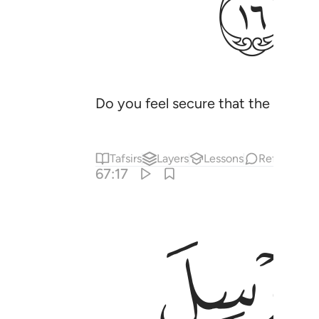
ﱯ
Do you feel secure that the One Who
Tafsirs
Layers
Lessons
Reflections
67:17
ﱶ