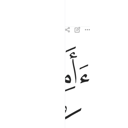
ﱤ
ﱥ
اامنتم من في السماء ان يخسف بكم الارض فاذا هي 
ءَأَمِنتُم مَّن فِى ٱلسَّمَآءِ أَن يَخْسِفَ بِكُمُ ٱلْأَرْضَ فَإِذَا 