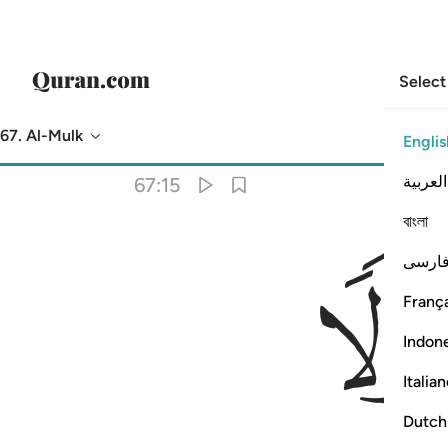
Select
67. Al-Mulk
Englis
Translation
: Dr. Mustafa Khattab
العربية
67:15
বাংলা
ارسی
França
Indon
Italia
Dutch