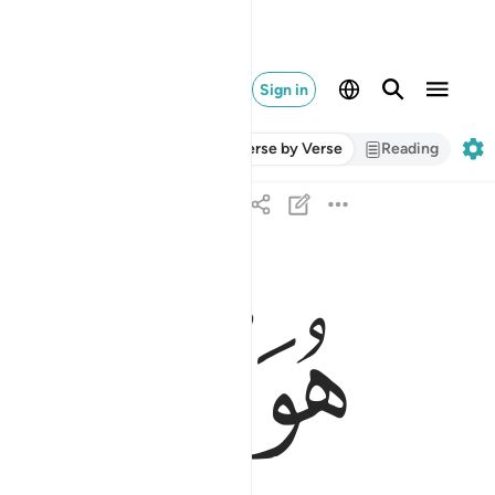
Sign in
Verse by Verse
Reading
ﱔ
ﱕ
ﱖ
هو الذي جعل لكم الارض ذلولا فامشوا في مناكبها وك
هُوَ ٱلَّذِى جَعَلَ لَكُمُ ٱلْأَرْضَ ذَلُولًۭا فَٱمْشُوا۟ فِى م