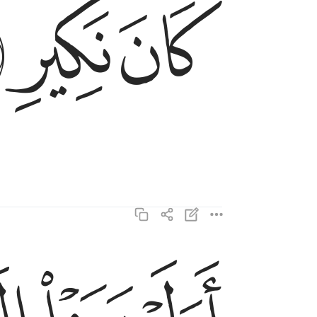
ﲄ
ﲅ
ﲆ
!
اولم يروا الى الطير فوقهم صافات ويقبضن ما يمسك
أَوَلَمْ يَرَوْا۟ إِلَى ٱلطَّيْرِ فَوْقَهُمْ صَـٰٓفَّـٰتٍۢ وَيَقْبِضْنَ 