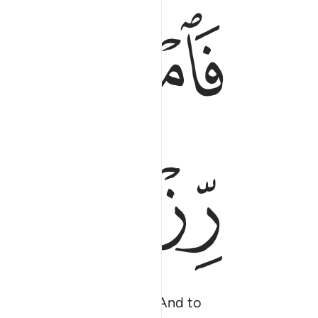
ﱚ
ﱛ
ﱟﱠ
ﱡ
eat from His provisions. And to