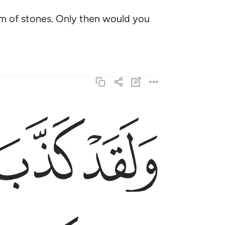
rm of stones. Only then would you
ﱾ
ﱿ
ولقد كذب الذين من قبلهم فكيف كان نكير ١٨
وَلَقَدْ كَذَّبَ ٱلَّذِينَ مِن قَبْلِهِمْ فَكَيْفَ كَانَ نَكِيرِ ١٨