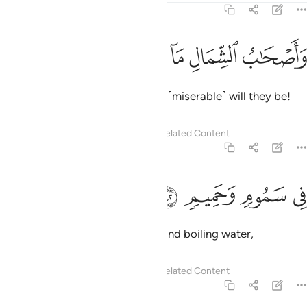
56:41
ﲦ
ﲧ
ﲨ
اصحاب الشمال ما اصحاب الشمال ٤١
ﲩ
ﲪ
ﲫ
َأَصْحَـٰبُ ٱلشِّمَالِ مَآ أَصْحَـٰبُ ٱلشِّمَالِ ٤١
And the people of the left—how ˹miserable˺ will they be!
Tafsirs
Lessons
Reflections
Related Content
56:42
ﲬ
ﲭ
ي سموم وحميم ٤٢
ﲮ
ﲯ
ِى سَمُومٍۢ وَحَمِيمٍۢ ٤٢
˹They will be˺ in scorching heat and boiling water,
Tafsirs
Lessons
Reflections
Related Content
56:43