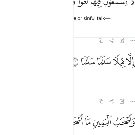
ﱧ
ﱨ
ﱩ
ﱪ
ﱫ
ﱬ
ﱭ
َا يَسْمَعُونَ فِيهَا لَغْوًۭا وَلَا تَأْثِيمًا ٢٥
There they will never hear any idle or sinful talk—
Tafsirs
Lessons
Reflections
56:26
ﱮ
ﱯ
لا قيلا سلاما سلاما ٢٦
ﱰ
ﱱ
ﱲ
ِلَّا قِيلًۭا سَلَـٰمًۭا سَلَـٰمًۭا ٢٦
only good and virtuous speech.
1
Tafsirs
Lessons
Reflections
56:27
ﱳ
ﱴ
ﱵ
اصحاب اليمين ما اصحاب اليمين ٢٧
ﱶ
ﱷ
ﱸ
َأَصْحَـٰبُ ٱلْيَمِينِ مَآ أَصْحَـٰبُ ٱلْيَمِينِ ٢٧