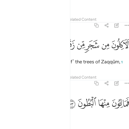
Then you, O misguided deniers,
Tafsirs
Lessons
Reflections
Related Content
56:52
ﱇ
ﱈ
ﱉ
اكلون من شجر من زقوم ٥٢
ﱊ
ﱋ
ﱌ
َـَٔاكِلُونَ مِن شَجَرٍۢ مِّن زَقُّومٍۢ ٥٢
will certainly eat from ˹the fruit of˺ the trees of Zaqqûm,
1
Tafsirs
Lessons
Reflections
Related Content
56:53
ﱍ
ﱎ
ماليون منها البطون ٥٣
ﱏ
ﱐ
َمَالِـُٔونَ مِنْهَا ٱلْبُطُونَ ٥٣
filling up ˹your˺ bellies with it.