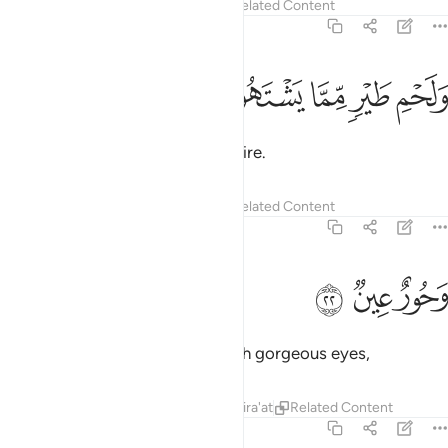
Tafsirs
Lessons
Reflections
Related Content
56:21
ﱖ
ﱗ
ﱘ
لحم طير مما يشتهون ٢١
ﱙ
ﱚ
َلَحْمِ طَيْرٍۢ مِّمَّا يَشْتَهُونَ ٢١
and meat from any bird they desire.
Tafsirs
Lessons
Reflections
Related Content
56:22
ﱛ
حور عين ٢٢
ﱜ
ﱝ
َحُورٌ عِينٌۭ ٢٢
And ˹they will have˺ maidens with gorgeous eyes,
Tafsirs
Lessons
Reflections
Qira'at
Related Content
56:23