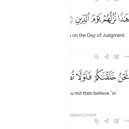
ﱚ
ﱛ
اذا نزلهم يوم الدين ٥٦
ﱜ
ﱝ
ﱞ
َـٰذَا نُزُلُهُمْ يَوْمَ ٱلدِّينِ ٥٦
This will be their accommodation on the Day of Judgment.
Tafsirs
Lessons
Reflections
56:57
ﱟ
ﱠ
حن خلقناكم فلولا تصدقون ٥٧
ﱡ
ﱢ
ﱣ
َحْنُ خَلَقْنَـٰكُمْ فَلَوْلَا تُصَدِّقُونَ ٥٧
It is We Who created you. Will you not then believe ˹in
resurrection˺?
Tafsirs
Lessons
Reflections
Related Content
56:58