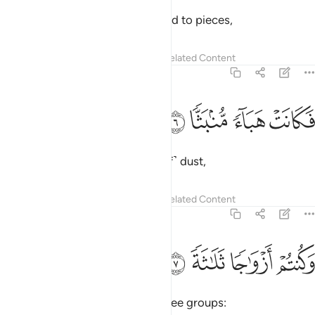
and the mountains will be crushed to pieces,
Tafsirs
Lessons
Reflections
Related Content
56:6
ﲇ
كانت هباء منبثا ٦
ﲈ
ﲉ
ﲊ
َكَانَتْ هَبَآءًۭ مُّنۢبَثًّۭا ٦
becoming scattered ˹particles of˺ dust,
Tafsirs
Lessons
Reflections
Related Content
56:7
ﲋ
كنتم ازواجا ثلاثة ٧
ﲌ
ﲍ
ﲎ
َكُنتُمْ أَزْوَٰجًۭا ثَلَـٰثَةًۭ ٧
you will ˹all˺ be ˹divided into˺ three groups: