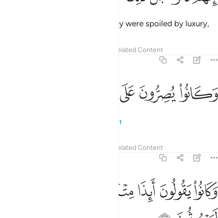
Indeed, before this ˹torment˺ they were spoiled by luxury,
Tafsirs
Lessons
Reflections
Related Content
56:46
ﲿ
ﳀ
ﳁ
كانوا يصرون على الحنث العظيم ٤٦
ﳂ
ﳃ
ﳄ
َكَانُوا۟ يُصِرُّونَ عَلَى ٱلْحِنثِ ٱلْعَظِيمِ ٤٦
and persisted in the worst of sin.
1
Tafsirs
Lessons
Reflections
Related Content
56:47
ﳅ
ﳆ
ﳇ
ﳈ
ﳉ
ﳊ
كانوا يقولون ايذا متنا وكنا ترابا وعظاما اانا لمبعوثون ٤٧
ﳋ
ﳌ
َكَانُوا۟ يَقُولُونَ أَئِذَا مِتْنَا وَكُنَّا تُرَابًۭا وَعِظَـٰمًا أَءِنَّا لَمَبْعُوثُونَ ٤٧