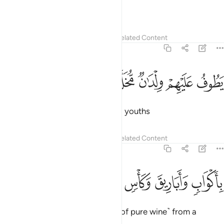
reclining face to face.
Tafsirs
Lessons
Reflections
Related Content
56:17
ﱁ
ﱂ
ﱃ
طوف عليهم ولدان مخلدون ١٧
ﱄ
ﱅ
َطُوفُ عَلَيْهِمْ وِلْدَٰنٌۭ مُّخَلَّدُونَ ١٧
They will be waited on by eternal youths
Tafsirs
Lessons
Reflections
Related Content
56:18
ﱆ
ﱇ
ﱈ
اكواب واباريق وكاس من معين ١٨
ﱉ
ﱊ
ﱋ
ِأَكْوَابٍۢ وَأَبَارِيقَ وَكَأْسٍۢ مِّن مَّعِينٍۢ ١٨
with cups, pitchers, and a drink ˹of pure wine˺ from a
flowing stream,