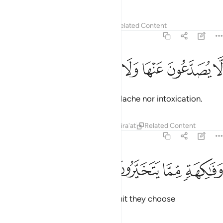
Tafsirs
Lessons
Reflections
Related Content
56:19
ﱌ
ﱍ
ﱎ
ا يصدعون عنها ولا ينزفون ١٩
ﱏ
ﱐ
ﱑ
َّا يُصَدَّعُونَ عَنْهَا وَلَا يُنزِفُونَ ١٩
that will cause them neither headache nor intoxication.
Tafsirs
Lessons
Reflections
Qira'at
Related Content
56:20
ﱒ
ﱓ
فاكهة مما يتخيرون ٢٠
ﱔ
ﱕ
َفَـٰكِهَةٍۢ مِّمَّا يَتَخَيَّرُونَ ٢٠
˹They will also be served˺ any fruit they choose