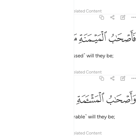
Tafsirs
Lessons
Reflections
Related Content
56:8
ﲏ
ﲐ
ﲑ
اصحاب الميمنة ما اصحاب الميمنة ٨
ﲒ
ﲓ
ﲔ
َأَصْحَـٰبُ ٱلْمَيْمَنَةِ مَآ أَصْحَـٰبُ ٱلْمَيْمَنَةِ ٨
the people of the right, how ˹blessed˺ will they be;
Tafsirs
Lessons
Reflections
Related Content
56:9
ﲕ
ﲖ
ﲗ
اصحاب المشامة ما اصحاب المشامة ٩
ﲘ
ﲙ
ﲚ
َأَصْحَـٰبُ ٱلْمَشْـَٔمَةِ مَآ أَصْحَـٰبُ ٱلْمَشْـَٔمَةِ ٩
the people of the left, how ˹miserable˺ will they be;
Tafsirs
Lessons
Reflections
Related Content