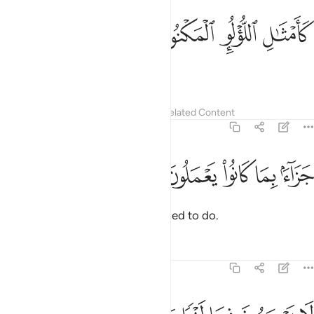
ﱞ
ﱟ
امثال اللولو المكنون ٢٣
ﱠ
ﱡ
َأَمْثَـٰلِ ٱللُّؤْلُؤِ ٱلْمَكْنُونِ ٢٣
like pristine pearls,
Tafsirs
Lessons
Reflections
Related Content
56:24
ﱢ
ﱣ
ﱤ
زاء بما كانوا يعملون ٢٤
ﱥ
ﱦ
َزَآءًۢ بِمَا كَانُوا۟ يَعْمَلُونَ ٢٤
˹all˺ as a reward for what they used to do.
Tafsirs
Lessons
Reflections
56:25
ا يسمعون فيها لغوا ولا تاثيما ٢٥