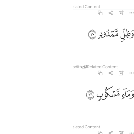
Tafsirs
Lessons
Reflections
Related Content
56:30
ﲀ
ظل ممدود ٣٠
ﲁ
ﲂ
َظِلٍّۢ مَّمْدُودٍۢ ٣٠
extended shade,
Tafsirs
Lessons
Reflections
Hadith
Related Content
56:31
ﲃ
ماء مسكوب ٣١
ﲄ
ﲅ
َمَآءٍۢ مَّسْكُوبٍۢ ٣١
flowing water,
Tafsirs
Lessons
Reflections
Related Content
56:32