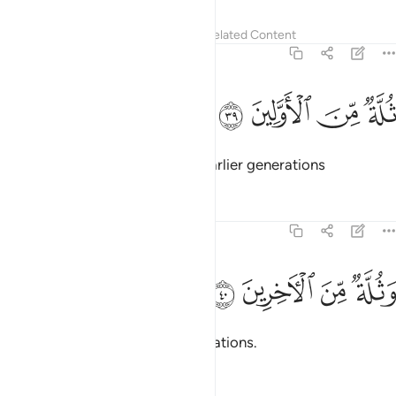
Tafsirs
Lessons
Reflections
Related Content
56:39
ﲞ
ﲟ
لة من الاولين ٣٩
ﲠ
ﲡ
ُلَّةٌۭ مِّنَ ٱلْأَوَّلِينَ ٣٩
˹who will be˺ a multitude from earlier generations
Tafsirs
Lessons
Reflections
56:40
ﲢ
ﲣ
ثلة من الاخرين ٤٠
ﲤ
ﲥ
َثُلَّةٌۭ مِّنَ ٱلْـَٔاخِرِينَ ٤٠
and a multitude from later generations.
Tafsirs
Lessons
Reflections