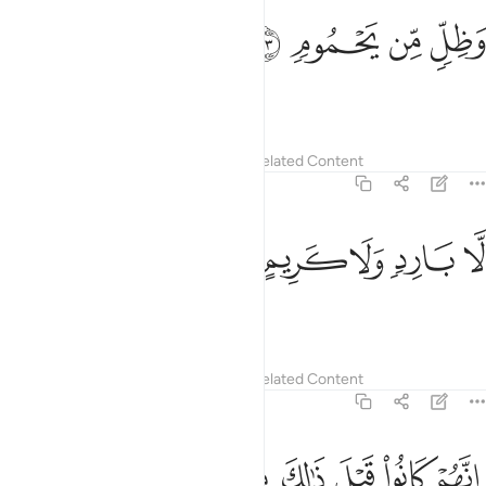
ﲰ
ﲱ
ظل من يحموم ٤٣
ﲲ
ﲳ
َظِلٍّۢ مِّن يَحْمُومٍۢ ٤٣
in the shade of black smoke,
Tafsirs
Lessons
Reflections
Related Content
56:44
ﲴ
ﲵ
ا بارد ولا كريم ٤٤
ﲶ
ﲷ
ﲸ
َّا بَارِدٍۢ وَلَا كَرِيمٍ ٤٤
neither cool nor refreshing.
Tafsirs
Lessons
Reflections
Related Content
56:45
ﲹ
ﲺ
ﲻ
نهم كانوا قبل ذالك مترفين ٤٥
ﲼ
ﲽ
ﲾ
ِنَّهُمْ كَانُوا۟ قَبْلَ ذَٰلِكَ مُتْرَفِينَ ٤٥