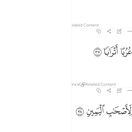
making them virgins,
Tafsirs
Lessons
Reflections
Related Content
56:37
ﲘ
ربا اترابا ٣٧
ﲙ
ﲚ
ُرُبًا أَتْرَابًۭا ٣٧
loving and of equal age,
Tafsirs
Lessons
Reflections
Qira'at
Related Content
56:38
ﲛ
اصحاب اليمين ٣٨
ﲜ
ﲝ
ِّأَصْحَـٰبِ ٱلْيَمِينِ ٣٨
for the people of the right,