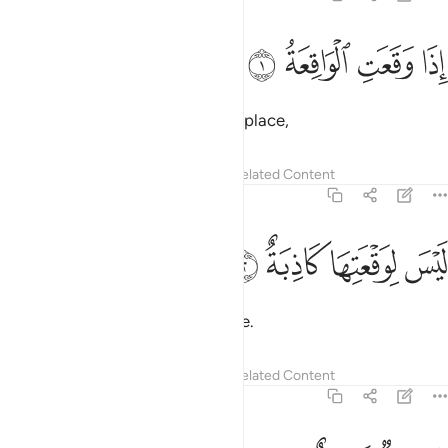
ﱳ
ﱴ
ذا وقعت الواقعة ١
ﱵ
ﱶ
ِذَا وَقَعَتِ ٱلْوَاقِعَةُ ١
When the Inevitable Event takes place,
Tafsirs
Lessons
Reflections
Related Content
56:2
ﱷ
ﱸ
يس لوقعتها كاذبة ٢
ﱹ
ﱺ
َيْسَ لِوَقْعَتِهَا كَاذِبَةٌ ٢
then no one can deny it has come.
Tafsirs
Lessons
Reflections
Related Content
56:3
افضة رافعة ٣