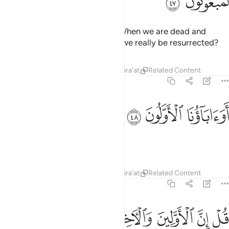
ﳍ
ﳎ
They used to ask ˹mockingly˺, “When we are dead and
reduced to dust and bones, will we really be resurrected?
Tafsirs
Lessons
Reflections
Qira'at
Related Content
56:48
ﳏ
واباونا الاولون ٤٨
ﳐ
ﳑ
َوَءَابَآؤُنَا ٱلْأَوَّلُونَ ٤٨
And our forefathers as well?”
Tafsirs
Lessons
Reflections
Qira'at
Related Content
56:49
ﳒ
ﳓ
ﳔ
ل ان الاولين والاخرين ٤٩
ﳕ
ﳖ
ُلْ إِنَّ ٱلْأَوَّلِينَ وَٱلْـَٔاخِرِينَ ٤٩