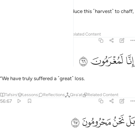
If We willed, We could simply reduce this ˹harvest˺ to chaff,
leaving you to lament,
Tafsirs
Lessons
Reflections
Related Content
56:66
ﲘ
نا لمغرمون ٦٦
ﲙ
ﲚ
ِنَّا لَمُغْرَمُونَ ٦٦
“We have truly suffered a ˹great˺ loss.
Tafsirs
Lessons
Reflections
Qira'at
Related Content
56:67
ﲛ
ﲜ
ل نحن محرومون ٦٧
ﲝ
ﲞ
َلْ نَحْنُ مَحْرُومُونَ ٦٧