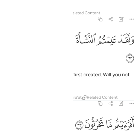
Tafsirs
Lessons
Reflections
Related Content
56:62
ﲀ
ﲁ
ﲂ
لقد علمتم النشاة الاولى فلولا تذكرون ٦٢
ﲃ
ﲄ
ﲅ
َلَقَدْ عَلِمْتُمُ ٱلنَّشْأَةَ ٱلْأُولَىٰ فَلَوْلَا تَذَكَّرُونَ ٦٢
ﲆ
You already know how you were first created. Will you not
then be mindful?
Tafsirs
Lessons
Reflections
Qira'at
Related Content
56:63
ﲇ
ﲈ
فرايتم ما تحرثون ٦٣
ﲉ
ﲊ
َفَرَءَيْتُم مَّا تَحْرُثُونَ ٦٣