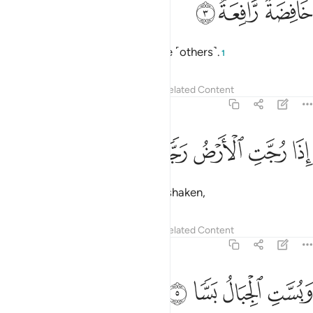
ﱻ
ﱼ
ﱽ
َافِضَةٌۭ رَّافِعَةٌ ٣
It will debase ˹some˺ and elevate ˹others˺.
1
Tafsirs
Lessons
Reflections
Related Content
56:4
ﱾ
ﱿ
ذا رجت الارض رجا ٤
ﲀ
ﲁ
ﲂ
ِذَا رُجَّتِ ٱلْأَرْضُ رَجًّۭا ٤
When the earth will be violently shaken,
Tafsirs
Lessons
Reflections
Related Content
56:5
ﲃ
بست الجبال بسا ٥
ﲄ
ﲅ
ﲆ
َبُسَّتِ ٱلْجِبَالُ بَسًّۭا ٥