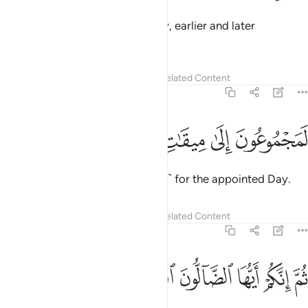
Say, ˹O Prophet,˺ “Most certainly, earlier and later
generations
Tafsirs
Lessons
Reflections
Related Content
56:50
ﳗ
ﳘ
ﳙ
مجموعون الى ميقات يوم معلوم ٥٠
ﳚ
ﳛ
ﳜ
َمَجْمُوعُونَ إِلَىٰ مِيقَـٰتِ يَوْمٍۢ مَّعْلُومٍۢ ٥٠
will surely be gathered ˹together˺ for the appointed Day.
Tafsirs
Lessons
Reflections
Related Content
56:51
ﱁ
ﱂ
ﱃ
ﱄ
م انكم ايها الضالون المكذبون ٥١
ﱅ
ﱆ
ُمَّ إِنَّكُمْ أَيُّهَا ٱلضَّآلُّونَ ٱلْمُكَذِّبُونَ ٥١