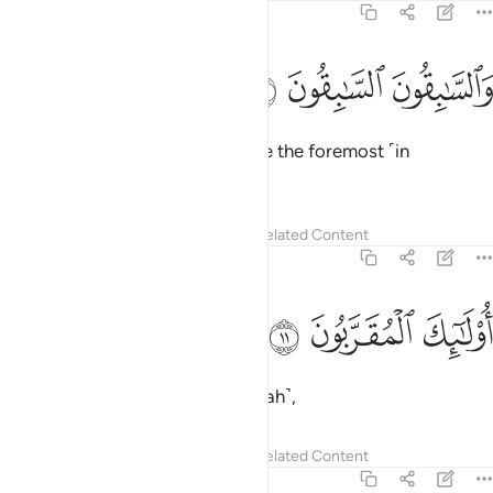
56:10
ﲛ
السابقون السابقون ١٠
ﲜ
ﲝ
َٱلسَّـٰبِقُونَ ٱلسَّـٰبِقُونَ ١٠
and the foremost ˹in faith˺ will be the foremost ˹in
Paradise˺.
Tafsirs
Lessons
Reflections
Related Content
56:11
ﲞ
ولايك المقربون ١١
ﲟ
ﲠ
ُو۟لَـٰٓئِكَ ٱلْمُقَرَّبُونَ ١١
They are the ones nearest ˹to Allah˺,
Tafsirs
Lessons
Reflections
Related Content
56:12