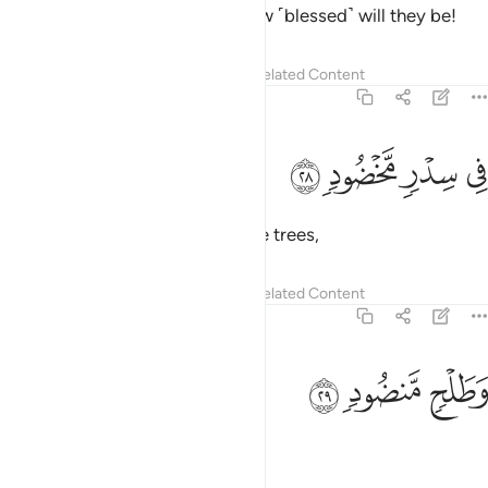
And the people of the right—how ˹blessed˺ will they be!
Tafsirs
Lessons
Reflections
Related Content
56:28
ﱹ
ﱺ
ي سدر مخضود ٢٨
ﱻ
ﱼ
ِى سِدْرٍۢ مَّخْضُودٍۢ ٢٨
˹They will be˺ amid thornless lote trees,
Tafsirs
Lessons
Reflections
Related Content
56:29
ﱽ
طلح منضود ٢٩
ﱾ
ﱿ
َطَلْحٍۢ مَّنضُودٍۢ ٢٩
clusters of bananas,