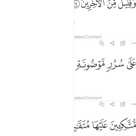
ﲩ
ﲪ
ﲫ
ﲬ
َقَلِيلٌۭ مِّنَ ٱلْـَٔاخِرِينَ ١٤
and a few from later generations.
Tafsirs
Lessons
Reflections
Related Content
56:15
ﲭ
ﲮ
لى سرر موضونة ١٥
ﲯ
ﲰ
َلَىٰ سُرُرٍۢ مَّوْضُونَةٍۢ ١٥
˹All will be˺ on jewelled thrones,
Tafsirs
Lessons
Reflections
Related Content
56:16
ﲱ
تكيين عليها متقابلين ١٦
ﲲ
ﲳ
ﲴ
ُّتَّكِـِٔينَ عَلَيْهَا مُتَقَـٰبِلِينَ ١٦