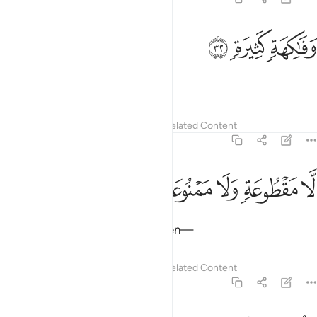
ﲆ
فاكهة كثيرة ٣٢
ﲇ
ﲈ
َفَـٰكِهَةٍۢ كَثِيرَةٍۢ ٣٢
abundant fruit—
Tafsirs
Lessons
Reflections
Related Content
56:33
ﲉ
ﲊ
ﲋ
ا مقطوعة ولا ممنوعة ٣٣
ﲌ
ﲍ
َّا مَقْطُوعَةٍۢ وَلَا مَمْنُوعَةٍۢ ٣٣
never out of season nor forbidden—
Tafsirs
Lessons
Reflections
Related Content
56:34