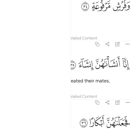
ﲎ
فرش مرفوعة ٣٤
ﲏ
ﲐ
َفُرُشٍۢ مَّرْفُوعَةٍ ٣٤
and elevated furnishings.
Tafsirs
Lessons
Reflections
Related Content
56:35
ﲑ
نا انشاناهن انشاء ٣٥
ﲒ
ﲓ
ﲔ
ِنَّآ أَنشَأْنَـٰهُنَّ إِنشَآءًۭ ٣٥
Indeed, We will have perfectly created their mates,
Tafsirs
Lessons
Reflections
Related Content
56:36
ﲕ
جعلناهن ابكارا ٣٦
ﲖ
ﲗ
َجَعَلْنَـٰهُنَّ أَبْكَارًا ٣٦