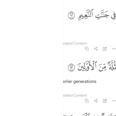
ﲡ
ﲢ
ي جنات النعيم ١٢
ﲣ
ﲤ
ِى جَنَّـٰتِ ٱلنَّعِيمِ ١٢
in the Gardens of Bliss.
Tafsirs
Lessons
Reflections
Related Content
56:13
ﲥ
ﲦ
لة من الاولين ١٣
ﲧ
ﲨ
ُلَّةٌۭ مِّنَ ٱلْأَوَّلِينَ ١٣
˹They will be˺ a multitude from earlier generations
Tafsirs
Lessons
Reflections
Related Content
56:14
قليل من الاخرين ١٤