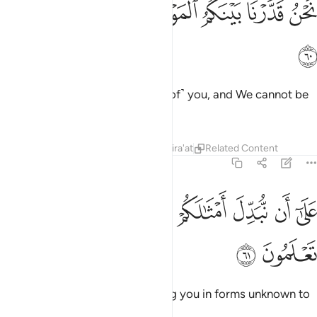
ﱮ
ﱯ
ﱰ
ﱱ
ﱲ
ﱳ
ﱴ
َحْنُ قَدَّرْنَا بَيْنَكُمُ ٱلْمَوْتَ وَمَا نَحْنُ بِمَسْبُوقِينَ ٦٠
ﱵ
We have ordained death for ˹all of˺ you, and We cannot be
prevented
Tafsirs
Lessons
Reflections
Qira'at
Related Content
56:61
ﱶ
ﱷ
ﱸ
ﱹ
ﱺ
لى ان نبدل امثالكم وننشيكم في ما لا تعلمون ٦١
ﱻ
ﱼ
ﱽ
َلَىٰٓ أَن نُّبَدِّلَ أَمْثَـٰلَكُمْ وَنُنشِئَكُمْ فِى مَا لَا تَعْلَمُونَ ٦١
ﱾ
ﱿ
from transforming and recreating you in forms unknown to
you.