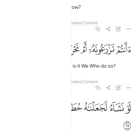
Have you considered what you sow?
Tafsirs
Lessons
Reflections
Related Content
56:64
ﲋ
ﲌ
ﲍ
انتم تزرعونه ام نحن الزارعون ٦٤
ﲎ
ﲏ
ﲐ
َأَنتُمْ تَزْرَعُونَهُۥٓ أَمْ نَحْنُ ٱلزَّٰرِعُونَ ٦٤
Is it you who cause it to grow, or is it We Who do so?
Tafsirs
Lessons
Reflections
Related Content
56:65
ﲑ
ﲒ
ﲓ
ﲔ
و نشاء لجعلناه حطاما فظلتم تفكهون ٦٥
ﲕ
ﲖ
َوْ نَشَآءُ لَجَعَلْنَـٰهُ حُطَـٰمًۭا فَظَلْتُمْ تَفَكَّهُونَ ٦٥
ﲗ