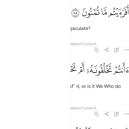
ﱤ
ﱥ
فرايتم ما تمنون ٥٨
ﱦ
ﱧ
َفَرَءَيْتُم مَّا تُمْنُونَ ٥٨
Have you considered what you ejaculate?
Tafsirs
Lessons
Reflections
Related Content
56:59
ﱨ
ﱩ
ﱪ
انتم تخلقونه ام نحن الخالقون ٥٩
ﱫ
ﱬ
ﱭ
َأَنتُمْ تَخْلُقُونَهُۥٓ أَمْ نَحْنُ ٱلْخَـٰلِقُونَ ٥٩
Is it you who create ˹a child out of˺ it, or is it We Who do
so?
Tafsirs
Lessons
Reflections
Related Content
56:60
حن قدرنا بينكم الموت وما نحن بمسبوقين ٦٠