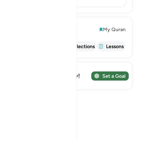
Explore
My Quran
Info
Tafsir
Reflections
Lessons
Track your Journey!
Set a Goal