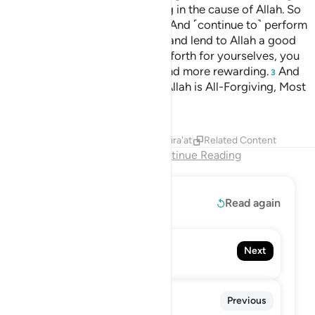
Allah’s bounty, and some fighting in the cause of Allah. So
recite whatever you can from it. And ˹continue to˺ perform
˹regular˺ prayers, pay alms-tax, and lend to Allah a good
loan.
Whatever good you send forth for yourselves, you
2
will find it with Allah far better and more rewarding.
And
3
seek Allah’s forgiveness. Surely Allah is All-Forgiving, Most
Merciful.
Tafsirs
Lessons
Reflections
Qira'at
Related Content
End of Chapter
Continue Reading
Read More
Read again
74. Al-Muddaththir
Next
The Cloaked One
72. Al-Jinn
Previous
The Jinn