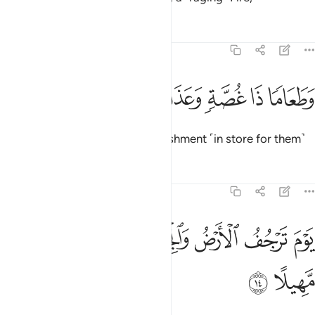
Tafsirs
Lessons
Reflections
73:13
ﲑ
ﲒ
ﲓ
طعاما ذا غصة وعذابا اليما ١٣
ﲔ
ﲕ
ﲖ
َطَعَامًۭا ذَا غُصَّةٍۢ وَعَذَابًا أَلِيمًۭا ١٣
choking food, and a painful punishment ˹in store for them˺
Tafsirs
Lessons
Reflections
73:14
ﲗ
ﲘ
ﲙ
ﲚ
ﲛ
وم ترجف الارض والجبال وكانت الجبال كثيبا مهيلا ١٤
ﲜ
ﲝ
َوْمَ تَرْجُفُ ٱلْأَرْضُ وَٱلْجِبَالُ وَكَانَتِ ٱلْجِبَالُ كَثِيبًۭا مَّهِيلًا ١٤
ﲞ
ﲟ