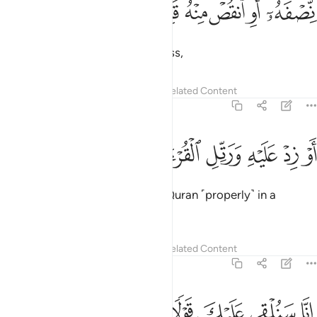
ﱉ
ﱊ
ﱋ
ﱌ
ﱍ
ﱎ
ِّصْفَهُۥٓ أَوِ ٱنقُصْ مِنْهُ قَلِيلًا ٣
˹pray˺ half the night, or a little less,
Tafsirs
Lessons
Reflections
Related Content
73:4
ﱏ
ﱐ
ﱑ
ﱒ
و زد عليه ورتل القران ترتيلا ٤
ﱓ
ﱔ
ﱕ
َوْ زِدْ عَلَيْهِ وَرَتِّلِ ٱلْقُرْءَانَ تَرْتِيلًا ٤
or a little more—and recite the Quran ˹properly˺ in a
measured way.
Tafsirs
Lessons
Reflections
Related Content
73:5
ﱖ
ﱗ
نا سنلقي عليك قولا ثقيلا ٥
ﱘ
ﱙ
ﱚ
ﱛ
ِنَّا سَنُلْقِى عَلَيْكَ قَوْلًۭا ثَقِيلًا ٥