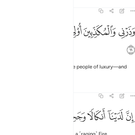
Tafsirs
Lessons
Reflections
73:11
ﲅ
ﲆ
ﲇ
ذرني والمكذبين اولي النعمة ومهلهم قليلا ١١
ﲈ
ﲉ
ﲊ
َذَرْنِى وَٱلْمُكَذِّبِينَ أُو۟لِى ٱلنَّعْمَةِ وَمَهِّلْهُمْ قَلِيلًا ١١
ﲋ
And leave to Me the deniers—the people of luxury—and
bear with them for a little while.
Tafsirs
Lessons
Reflections
73:12
ﲌ
ﲍ
ن لدينا انكالا وجحيما ١٢
ﲎ
ﲏ
ﲐ
ِنَّ لَدَيْنَآ أَنكَالًۭا وَجَحِيمًۭا ١٢
˹For˺ We certainly have shackles, a ˹raging˺ Fire,