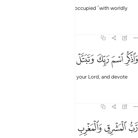
For during the day you are over-occupied ˹with worldly
duties˺.
Tafsirs
Lessons
Reflections
73:8
ﱬ
ﱭ
ﱮ
اذكر اسم ربك وتبتل اليه تبتيلا ٨
ﱯ
ﱰ
ﱱ
ﱲ
َٱذْكُرِ ٱسْمَ رَبِّكَ وَتَبَتَّلْ إِلَيْهِ تَبْتِيلًۭا ٨
˹Always˺ remember the Name of your Lord, and devote
yourself to Him wholeheartedly.
Tafsirs
Lessons
Reflections
73:9
ﱳ
ﱴ
ﱵ
ﱶ
ﱷ
ﱸ
ب المشرق والمغرب لا الاه الا هو فاتخذه وكيلا ٩
ﱹ
ﱺ
َّبُّ ٱلْمَشْرِقِ وَٱلْمَغْرِبِ لَآ إِلَـٰهَ إِلَّا هُوَ فَٱتَّخِذْهُ وَكِيلًۭا ٩