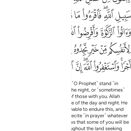
ﱴ
ﱵﱶ
ﱷ
ﱸ
ﱹ
ﱺﱻ
ﱼ
ﱽ
ﱾ
ﱿ
ﲀ
ﲁ
ﲂ
ﲃﲄ
ﲅ
ﲆ
ﲇ
ﲈ
ﲉ
ﲊ
ﲋ
ﲌ
ﲍ
ﲎ
ﲏ
ﲐﲑ
ﲒ
ﲓﲔ
ﲕ
ﲖ
ﲗ
ﲘ
ﲙ
Surely your Lord knows that you ˹O Prophet˺ stand ˹in
prayer˺ for nearly two-thirds of the night, or ˹sometimes˺
half of it, or a third, as do some of those with you. Allah
˹alone˺ keeps a ˹precise˺ measure of the day and night. He
knows that you ˹believers˺ are unable to endure this, and
has turned to you in mercy.
So recite ˹in prayer˺ whatever
1
you can from the Quran. He knows that some of you will be
sick, some will be travelling throughout the land seeking