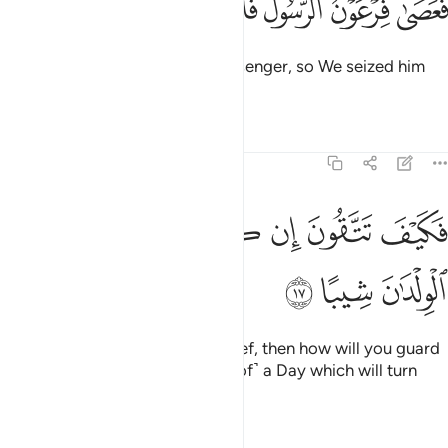
ﲬ
ﲭ
ﲮ
ﲯ
ﲰ
ﲱ
ﲲ
َعَصَىٰ فِرْعَوْنُ ٱلرَّسُولَ فَأَخَذْنَـٰهُ أَخْذًۭا وَبِيلًۭا ١٦
But Pharaoh disobeyed the messenger, so We seized him
with a stern grip.
Tafsirs
Lessons
Reflections
73:17
ﲳ
ﲴ
ﲵ
ﲶ
كيف تتقون ان كفرتم يوما يجعل الولدان شيبا ١٧
ﲷ
ﲸ
َكَيْفَ تَتَّقُونَ إِن كَفَرْتُمْ يَوْمًۭا يَجْعَلُ ٱلْوِلْدَٰنَ شِيبًا ١٧
ﲹ
ﲺ
ﲻ
If you ˹pagans˺ persist in disbelief, then how will you guard
yourselves against ˹the horrors of˺ a Day which will turn
children’s hair grey?
Tafsirs
Lessons
Reflections