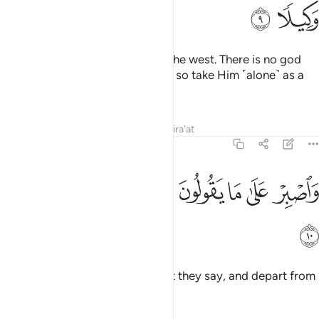
ﱻ
ﱼ
˹He is the˺ Lord of the east and the west. There is no god
˹worthy of worship˺ except Him, so take Him ˹alone˺ as a
Trustee of Affairs.
Tafsirs
Lessons
Reflections
Qira'at
73:10
ﱽ
ﱾ
ﱿ
ﲀ
اصبر على ما يقولون واهجرهم هجرا جميلا ١٠
ﲁ
ﲂ
ﲃ
َٱصْبِرْ عَلَىٰ مَا يَقُولُونَ وَٱهْجُرْهُمْ هَجْرًۭا جَمِيلًۭا ١٠
ﲄ
Be patient ˹O Prophet˺ with what they say, and depart from
them courteously.