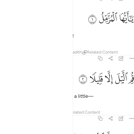
ﱁ
ا ايها المزمل ١
ﱂ
ﱃ
َـٰٓأَيُّهَا ٱلْمُزَّمِّلُ ١
O you wrapped ˹in your clothes˺!
Tafsirs
Lessons
Reflections
Hadith
Related Content
73:2
ﱄ
ﱅ
ﱆ
م الليل الا قليلا ٢
ﱇ
ﱈ
ُمِ ٱلَّيْلَ إِلَّا قَلِيلًۭا ٢
Stand all night ˹in prayer˺ except a little—
Tafsirs
Lessons
Reflections
Related Content
73:3
صفه او انقص منه قليلا ٣