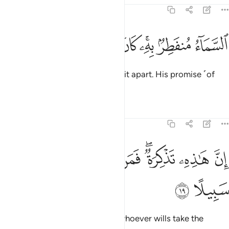
73:18
ﲼ
ﲽ
ﲾﲿ
ﳀ
لسماء منفطر به كان وعده مفعولا ١٨
ﳁ
ﳂ
ﳃ
لسَّمَآءُ مُنفَطِرٌۢ بِهِۦ ۚ كَانَ وَعْدُهُۥ مَفْعُولًا ١٨
It will ˹even˺ cause the sky to split apart. His promise ˹of
judgment˺ must be fulfilled.
Tafsirs
Lessons
Reflections
73:19
ﳄ
ﳅ
ﳆﳇ
ﳈ
ن هاذه تذكرة فمن شاء اتخذ الى ربه سبيلا ١٩
ﳉ
ﳊ
ﳋ
ﳌ
ِنَّ هَـٰذِهِۦ تَذْكِرَةٌۭ ۖ فَمَن شَآءَ ٱتَّخَذَ إِلَىٰ رَبِّهِۦ سَبِيلًا ١٩
ﳍ
ﳎ
Surely this is a reminder. So let whoever wills take the