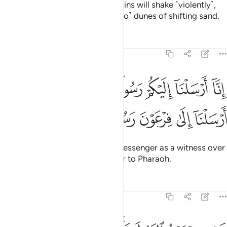
on the Day the earth and mountains will shake ˹violently˺,
and mountains will be ˹reduced to˺ dunes of shifting sand.
Tafsirs
Lessons
Reflections
73:15
ﲠ
ﲡ
ﲢ
ﲣ
ﲤ
ﲥ
ﲦ
نا ارسلنا اليكم رسولا شاهدا عليكم كما ارسلنا الى فرعون رسولا ١٥
ِنَّآ أَرْسَلْنَآ إِلَيْكُمْ رَسُولًۭا شَـٰهِدًا عَلَيْكُمْ كَمَآ أَرْسَلْنَآ إِلَىٰ فِرْعَوْنَ رَسُولًۭ
ﲧ
ﲨ
ﲩ
ﲪ
ﲫ
Indeed, We have sent to you a messenger as a witness over
you, just as We sent a messenger to Pharaoh.
Tafsirs
Lessons
Reflections
73:16
عصى فرعون الرسول فاخذناه اخذا وبيلا ١٦