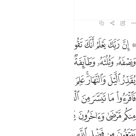
˹Right˺ Way to their Lord.
Tafsirs
Lessons
Reflections
73:20
ﱁ ﱂ
ﱃ
ﱄ
ﱅ
ﱆ
ﱇ
ﱈ
ﱉ
ﱊ
ن ربك يعلم انك تقوم ادنى من ثلثي الليل ونصفه وثلثه وطايفة من الذي
ِنَّ رَبَّكَ يَعْلَمُ أَنَّكَ تَقُومُ أَدْنَىٰ مِن ثُلُثَىِ ٱلَّيْلِ وَنِصْفَهُۥ وَثُلُثَهُۥ وَ
ﱋ
ﱌ
ﱍ
ﱎ
ﱏ
ﱐﱑ
ﱒ
ﱓ
ﱔ
ﱕﱖ
ﱗ
ﱘ
ﱙ
ﱚ
ﱛ
ﱜﱝ
ﱞ
ﱟ
ﱠ
ﱡ
ﱢﱣ
ﱤ
ﱥ
ﱦ
ﱧ
ﱨ
ﱩ
ﱪ
ﱫ
ﱬ
ﱭ
ﱮ
ﱯ
ﱰ
ﱱ
ﱲ
ﱳ