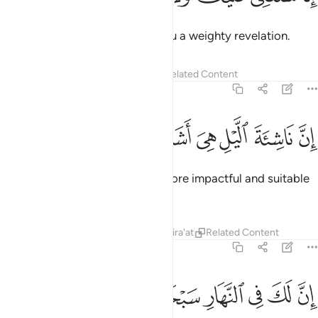
˹For˺ We will soon send upon you a weighty revelation.
Tafsirs
Lessons
Reflections
Related Content
73:6
ﱜ
ﱝ
ﱞ
ﱟ
ﱠ
ن ناشية الليل هي اشد وطيا واقوم قيلا ٦
ﱡ
ﱢ
ﱣ
ﱤ
ِنَّ نَاشِئَةَ ٱلَّيْلِ هِىَ أَشَدُّ وَطْـًۭٔا وَأَقْوَمُ قِيلًا ٦
Indeed, worship in the night is more impactful and suitable
for recitation.
Tafsirs
Lessons
Reflections
Qira'at
Related Content
73:7
ﱥ
ﱦ
ﱧ
ﱨ
ن لك في النهار سبحا طويلا ٧
ﱩ
ﱪ
ﱫ
ِنَّ لَكَ فِى ٱلنَّهَارِ سَبْحًۭا طَوِيلًۭا ٧