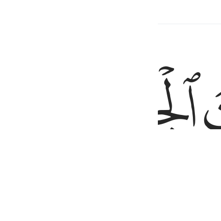
ed Content
ﱥ
ﱦ
ﱩ