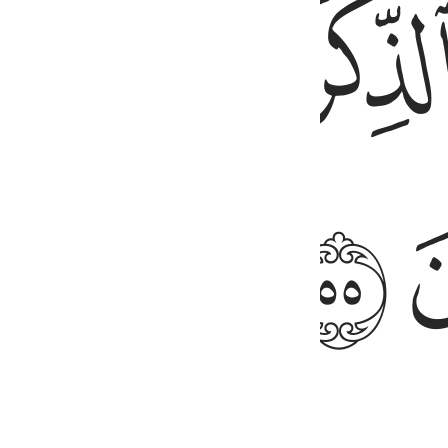
ﱠ
ﱢ
inly reminders benefit the believers.