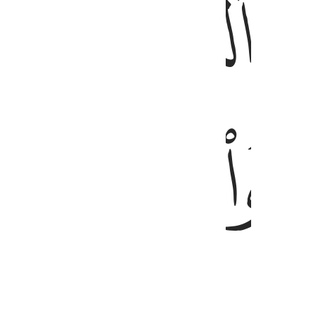
ﱄ
ﱅ
ﱆ
ﱋ
ﱌ
ﱍ