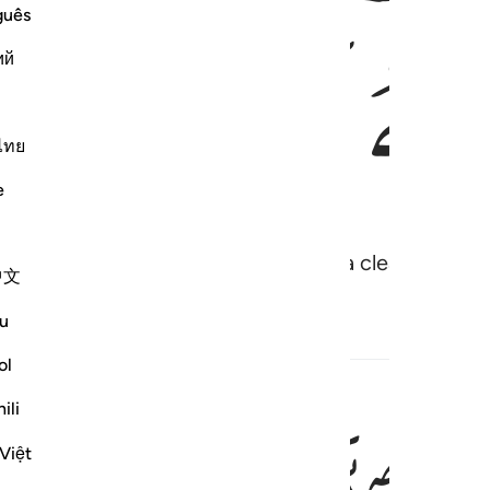
ﳦ
ﳧ
guês
ий
ไทย
e
Allah. I am truly sent by Him with a clear warning
中文
u
ol
ili
حر او مجنون ٥٢
Việt
۟ سَاحِرٌ أَوْ مَجْنُونٌ ٥٢