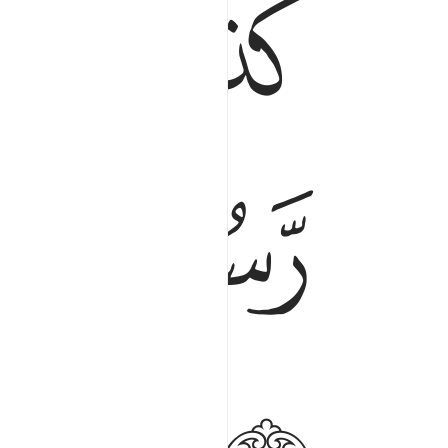
ﱁ
ﱂ
ﱃ
ﱈ
ﱉ
ﱊ