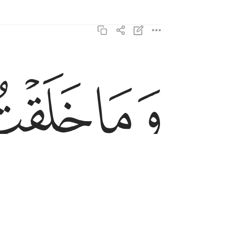
ﱣ
ﱤ
وما خلقت الجن والانس الا ليعبدون ٥٦
وَمَا خَلَقْتُ ٱلْجِنَّ وَٱلْإِنسَ إِلَّا لِيَعْبُدُونِ ٥٦
ﱨ