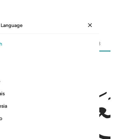
 Language
Sign in
Page
523
Juz
27
/
Hizb
53
h
ﳞ
ﳟ
ﳠ
ف
ذِيرٌۭ مُّبِينٌۭ ٥١
is
esia
no