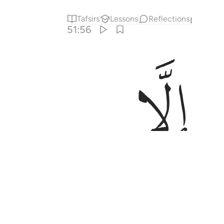
Tafsirs
Lessons
Reflections
Relat
51:56
ﱧ