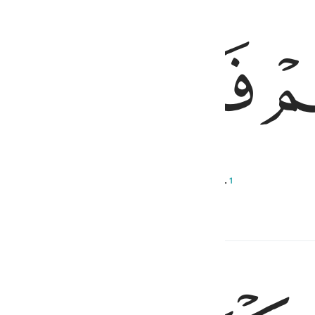
ﱙ
ﱚ
ﱛ
rophet˺, for you will not be blamed.
1