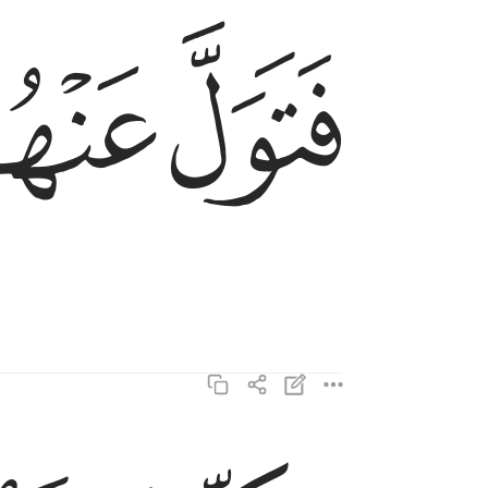
ﱗ
ﱘ
فتول عنهم فما انت بملوم ٥٤
فَتَوَلَّ عَنْهُمْ فَمَآ أَنتَ بِمَلُومٍۢ ٥٤
وذكر فان الذكرى تنفع المومنين ٥٥
وَذَكِّرْ فَإِنَّ ٱلذِّكْرَىٰ تَنفَعُ ٱلْمُؤْمِنِينَ ٥٥