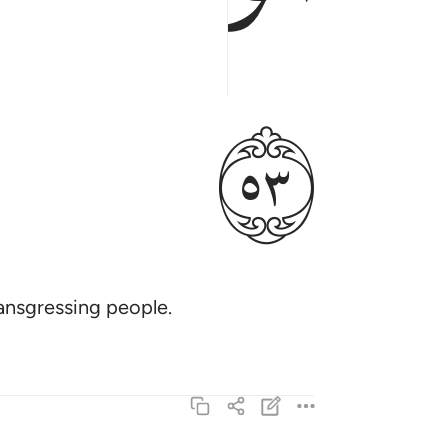
ﱖ
ransgressing people.