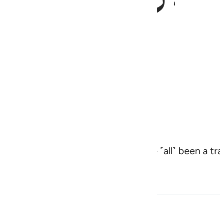
 to one another? In fact, they have ˹all˺ been a t