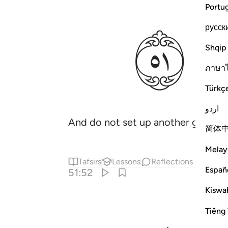
ﳨ
Portu
русск
Shqip
ภาษา
Türkç
اردو
And do not set up another god with 
简体
Melay
Tafsirs
Lessons
Reflections
Españ
51:52
Kiswah
Tiếng 