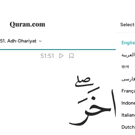
Select
51. Adh-Dhariyat
Englis
Translation
: Dr. Mustafa Khattab
العربية
51:51
বাংলা
ﳡﳢ
ارسی
França
Indon
Italia
Dutch