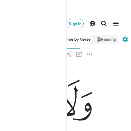
Sign in
Verse by Verse
Reading
ﳜ
ﳝ
ولا تجعلوا مع الله الاها اخر اني لكم منه نذير مبين ٥١
وَلَا تَجْعَلُوا۟ مَعَ ٱللَّهِ إِلَـٰهًا ءَاخَرَ ۖ إِنِّى لَكُم مِّنْهُ نَ