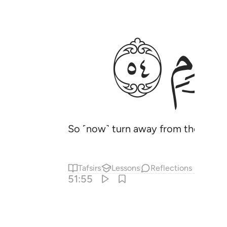
ﱜ
So ˹now˺ turn away from them ˹O P
Tafsirs
Lessons
Reflections
51:55