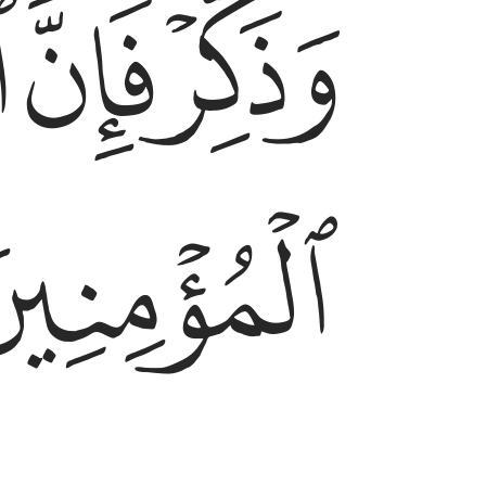
ﱝ
ﱞ
ﱟ
ﱡ