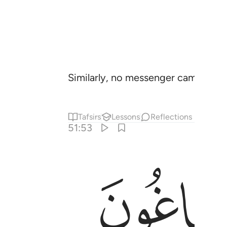
Similarly, no messenger came to t
Tafsirs
Lessons
Reflections
51:53