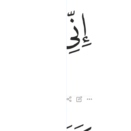
ﳣ
ﳤ
ﳥ
 to you.”
كذالك ما اتى الذين من قبلهم من رسول الا قالوا سا
كَذَٰلِكَ مَآ أَتَى ٱلَّذِينَ مِن قَبْلِهِم مِّن رَّسُولٍ إِلَّا قَالُوا