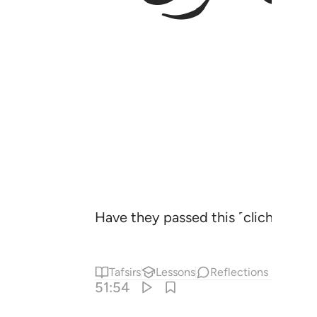
Have they passed this ˹cliché˺ down
Tafsirs
Lessons
Reflections
51:54