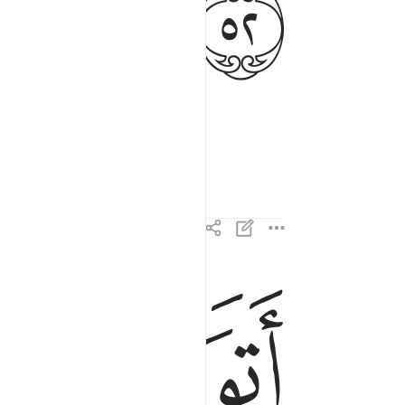
ﱎ
 or a madman!”
ﱏ
ﱐ
اتواصوا به بل هم قوم طاغون ٥٣
أَتَوَاصَوْا۟ بِهِۦ ۚ بَلْ هُمْ قَوْمٌۭ طَاغُونَ ٥٣