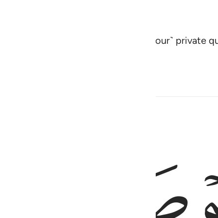
 to you ˹O Prophet˺ from outside ˹your˺ private q
ﱃ
ﱄ
ه غفور رحيم ٥
ا لَّهُمْ ۚ وَٱللَّهُ غَفُورٌۭ رَّحِيمٌۭ ٥