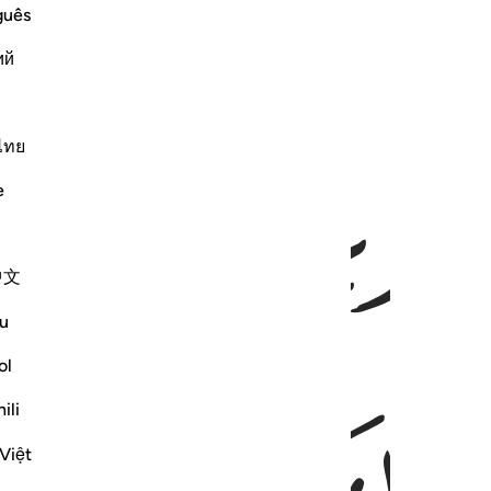
guês
ий
ﲫ
ﲬ
ไทย
e
中文
u
ol
ili
Việt