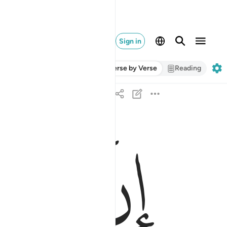
Sign in
Verse by Verse
Reading
ﲧ
ﲨ
ان الذين يغضون اصواتهم عند رسول الله اولايك ال
إِنَّ ٱلَّذِينَ يَغُضُّونَ أَصْوَٰتَهُمْ عِندَ رَسُولِ ٱللَّهِ أُو۟لَـٰٓئ