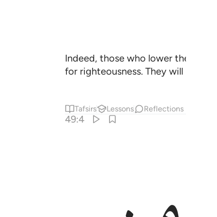
Indeed, those who lower their voic
for righteousness. They will have f
Tafsirs
Lessons
Reflections
49:4
ﲽ