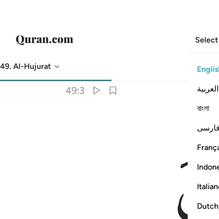
Select
49. Al-Hujurat
Englis
Translation
: Dr. Mustafa Khattab
العربية
49:3
বাংলা
ارسی
França
Indon
Italia
Dutch