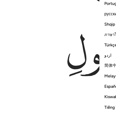
Portu
русск
Shqip
ภาษา
Türkç
اردو
简体
Melay
Españ
Kiswah
Tiếng 