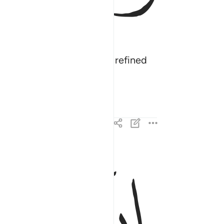
es whose hearts Allah has refined
ﲺ
ﲻ
ان الذين ينادونك من وراء الحجرات اكثرهم لا يعقلو
إِنَّ ٱلَّذِينَ يُنَادُونَكَ مِن وَرَآءِ ٱلْحُجُرَٰتِ أَكْثَرُهُمْ لَا يَعْقِ