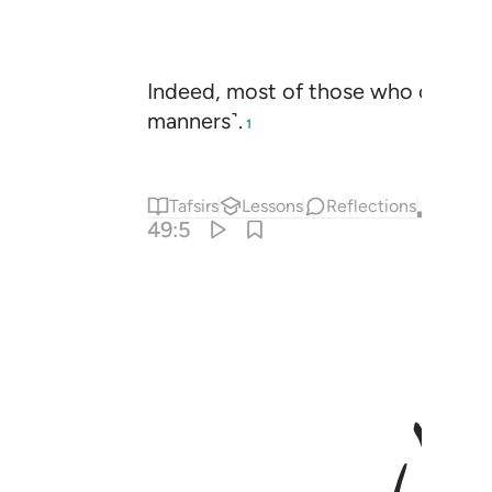
Indeed, most of those who call out
manners˺.
1
Tafsirs
Lessons
Reflections
Qira'at
49:5