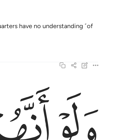
uarters have no understanding ˹of
ﱁ
ﱂ
ولو انهم صبروا حتى تخرج اليهم لكان خيرا لهم والل
وَلَوْ أَنَّهُمْ صَبَرُوا۟ حَتَّىٰ تَخْرُجَ إِلَيْهِمْ لَكَانَ خَيْرًۭ