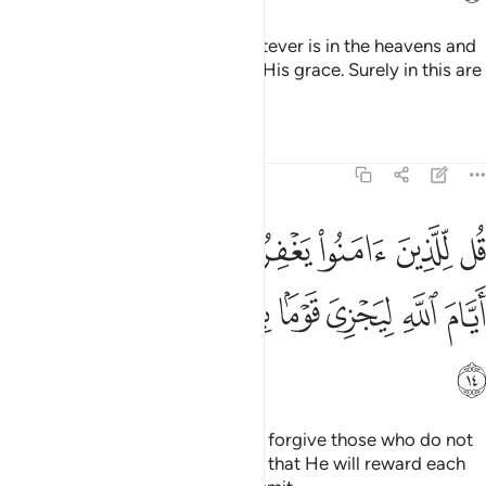
He ˹also˺ subjected for you whatever is in the heavens and
whatever is on the earth—all by His grace. Surely in this are
signs for people who reflect.
Tafsirs
Lessons
Reflections
45:14
ﱁ
ﱂ
ﱃ
ﱄ
ﱅ
ﱆ
ﱇ
ل للذين امنوا يغفروا للذين لا يرجون ايام الله ليجزي قوما بما كانوا يكسب
ُل لِّلَّذِينَ ءَامَنُوا۟ يَغْفِرُوا۟ لِلَّذِينَ لَا يَرْجُونَ أَيَّامَ ٱللَّهِ لِيَجْزِىَ قَوْمًۢا بِ
ﱈ
ﱉ
ﱊ
ﱋ
ﱌ
ﱍ
ﱎ
ﱏ
˹O Prophet!˺ Tell the believers to forgive those who do not
fear Allah’s days ˹of torment˺, so that He will reward each