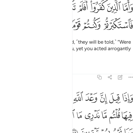
ﳏ
ﳐ
ﳑ
ﳒ
ﳓ
ﳔ
ﳕ
ﳖ
اما الذين كفروا افلم تكن اياتي تتلى عليكم فاستكبرتم وكنتم قوما مجرم
َأَمَّا ٱلَّذِينَ كَفَرُوٓا۟ أَفَلَمْ تَكُنْ ءَايَـٰتِى تُتْلَىٰ عَلَيْكُمْ فَٱسْتَكْبَرْتُمْ وَكُنتُمْ قَو
ﳗ
ﳘ
ﳙ
ﳚ
ﳛ
And as for those who disbelieved, ˹they will be told,˺ “Were
My revelations not recited to you, yet you acted arrogantly
and were a wicked people?
Tafsirs
Lessons
Reflections
45:32
ﳜ
ﳝ
ﳞ
ﳟ
ﳠ
ﳡ
ﳢ
ﳣ
ﳤ
اذا قيل ان وعد الله حق والساعة لا ريب فيها قلتم ما ندري ما الساعة ا
َإِذَا قِيلَ إِنَّ وَعْدَ ٱللَّهِ حَقٌّۭ وَٱلسَّاعَةُ لَا رَيْبَ فِيهَا قُلْتُم مَّا نَدْرِى مَا ٱلسّ
ﳥ
ﳦ
ﳧ
ﳨ
ﳩ
ﳪ
ﳫ
ﳬ
ﳭ
ﳮ
ﳯ
ﳰ
ﳱ
ﳲ