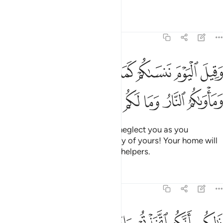
used to ridicule.
Tafsirs
Lessons
Reflections
45:34
ﱍ
ﱎ
ﱏ
ﱐ
ﱑ
ﱒ
ﱓ
ﱔ
قيل اليوم ننساكم كما نسيتم لقاء يومكم هاذا وماواكم النار وما لكم من
َقِيلَ ٱلْيَوْمَ نَنسَىٰكُمْ كَمَا نَسِيتُمْ لِقَآءَ يَوْمِكُمْ هَـٰذَا وَمَأْوَىٰكُمُ ٱلنَّارُ وَمَا لَكُم 
ﱕ
ﱖ
ﱗ
ﱘ
ﱙ
ﱚ
ﱛ
It will be said, “This Day We will neglect you as you
neglected the meeting of this Day of yours! Your home will
be the Fire, and you will have no helpers.
Tafsirs
Lessons
Reflections
45:35
الكم بانكم اتخذتم ايات الله هزوا وغرتكم الحياة الدنيا فاليوم لا يخرجون 