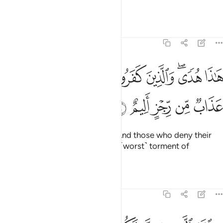
tremendous punishment.
Tafsirs
Lessons
Reflections
45:11
ﲶ
ﲷﲸ
ﲹ
ﲺ
ﲻ
ﲼ
اذا هدى والذين كفروا بايات ربهم لهم عذاب من رجز اليم ١١
ﲽ
َـٰذَا هُدًۭى ۖ وَٱلَّذِينَ كَفَرُوا۟ بِـَٔايَـٰتِ رَبِّهِمْ لَهُمْ عَذَابٌۭ مِّن رِّجْزٍ أَلِيمٌ ١١
ﲾ
ﲿ
ﳀ
ﳁ
ﳂ
This ˹Quran˺ is ˹true˺ guidance. And those who deny their
Lord’s revelations will suffer the ˹worst˺ torment of
agonizing pain.
Tafsirs
Lessons
Reflections
45:12
لله الذي سخر لكم البحر لتجري الفلك فيه بامره ولتبتغوا من فضله ول