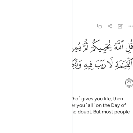
what you say is true!”
Tafsirs
Lessons
Reflections
45:26
ﲄ
ﲅ
ﲆ
ﲇ
ﲈ
ﲉ
ﲊ
ﲋ
ﲌ
ل الله يحييكم ثم يميتكم ثم يجمعكم الى يوم القيامة لا ريب فيه ولاكن اك
ُلِ ٱللَّهُ يُحْيِيكُمْ ثُمَّ يُمِيتُكُمْ ثُمَّ يَجْمَعُكُمْ إِلَىٰ يَوْمِ ٱلْقِيَـٰمَةِ لَا رَيْبَ فِيهِ وَلَـٰكِ
ﲍ
ﲎ
ﲏ
ﲐ
ﲑ
ﲒ
ﲓ
ﲔ
ﲕ
ﲖ
Say, ˹O Prophet,˺ “˹It is˺ Allah ˹Who˺ gives you life, then
causes you to die, then will gather you ˹all˺ on the Day of
Judgment, about which there is no doubt. But most people
do not know.”