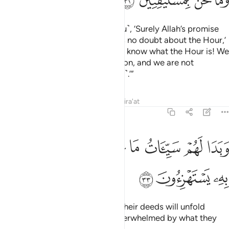
And whenever it was said ˹to you˺, ‘Surely Allah’s promise
˹of judgment˺ is true and there is no doubt about the Hour,’
you said ˹mockingly˺, ‘We do not know what the Hour is! We
think it is no more than speculation, and we are not
convinced ˹that it will ever come˺.’”
Tafsirs
Lessons
Reflections
Qira'at
45:33
ﱁ
ﱂ
ﱃ
ﱄ
ﱅ
ﱆ
ﱇ
بدا لهم سييات ما عملوا وحاق بهم ما كانوا به يستهزيون ٣٣
ﱈ
ﱉ
َبَدَا لَهُمْ سَيِّـَٔاتُ مَا عَمِلُوا۟ وَحَاقَ بِهِم مَّا كَانُوا۟ بِهِۦ يَسْتَهْزِءُونَ ٣٣
ﱊ
ﱋ
ﱌ
And the evil ˹consequences˺ of their deeds will unfold
before them, and they will be overwhelmed by what they