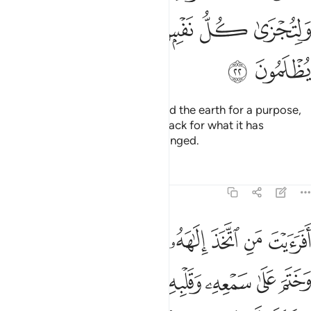
ﳇ
ﳈ
ﳉ
ﳊ
ﳋ
ﳌ
ﳍ
ﳎ
ﳏ
For Allah created the heavens and the earth for a purpose,
so that every soul may be paid back for what it has
committed. And none will be wronged.
Tafsirs
Lessons
Reflections
45:23
ﱁ
ﱂ
ﱃ
ﱄ
ﱅ
ﱆ
ﱇ
ﱈ
ﱉ
فرايت من اتخذ الاهه هواه واضله الله على علم وختم على سمعه وقلبه 
َفَرَءَيْتَ مَنِ ٱتَّخَذَ إِلَـٰهَهُۥ هَوَىٰهُ وَأَضَلَّهُ ٱللَّهُ عَلَىٰ عِلْمٍۢ وَخَتَمَ عَلَىٰ سَمْعِهِۦ وَقَلْ
ﱊ
ﱋ
ﱌ
ﱍ
ﱎ
ﱏ
ﱐ