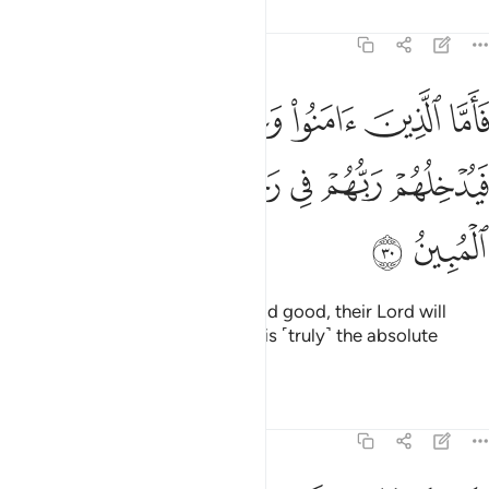
Tafsirs
Lessons
Reflections
45:30
ﳀ
ﳁ
ﳂ
ﳃ
ﳄ
اما الذين امنوا وعملوا الصالحات فيدخلهم ربهم في رحمته ذالك هو الفوز 
َأَمَّا ٱلَّذِينَ ءَامَنُوا۟ وَعَمِلُوا۟ ٱلصَّـٰلِحَـٰتِ فَيُدْخِلُهُمْ رَبُّهُمْ فِى رَحْ
ﳅ
ﳆ
ﳇ
ﳈﳉ
ﳊ
ﳋ
ﳌ
ﳍ
ﳎ
As for those who believed and did good, their Lord will
admit them into His mercy. That is ˹truly˺ the absolute
triumph.
Tafsirs
Lessons
Reflections
45:31