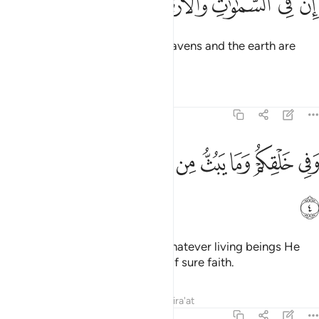
ﱊ
ﱋ
ﱌ
ﱍ
ﱎ
ﱏ
ﱐ
ِنَّ فِى ٱلسَّمَـٰوَٰتِ وَٱلْأَرْضِ لَـَٔايَـٰتٍۢ لِّلْمُؤْمِنِينَ ٣
Surely in ˹the creation of˺ the heavens and the earth are
signs for the believers.
Tafsirs
Lessons
Reflections
45:4
ﱑ
ﱒ
ﱓ
ﱔ
ﱕ
ﱖ
في خلقكم وما يبث من دابة ايات لقوم يوقنون ٤
ﱗ
ﱘ
ﱙ
َفِى خَلْقِكُمْ وَمَا يَبُثُّ مِن دَآبَّةٍ ءَايَـٰتٌۭ لِّقَوْمٍۢ يُوقِنُونَ ٤
ﱚ
And in your own creation, and whatever living beings He
dispersed, are signs for people of sure faith.
Tafsirs
Lessons
Reflections
Qira'at
45:5