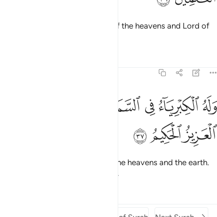
So all praise is for Allah—Lord of the heavens and Lord of
the earth, Lord of all worlds.
Tafsirs
Lessons
Reflections
45:37
ﱷ
ﱸ
ﱹ
ﱺ
له الكبرياء في السماوات والارض وهو العزيز الحكيم ٣٧
ﱻﱼ
ﱽ
َلَهُ ٱلْكِبْرِيَآءُ فِى ٱلسَّمَـٰوَٰتِ وَٱلْأَرْضِ ۖ وَهُوَ ٱلْعَزِيزُ ٱلْحَكِيمُ ٣٧
ﱾ
ﱿ
ﲀ
To Him belongs ˹all˺ Majesty in the heavens and the earth.
And He is the Almighty, All-Wise.
Tafsirs
Lessons
Reflections