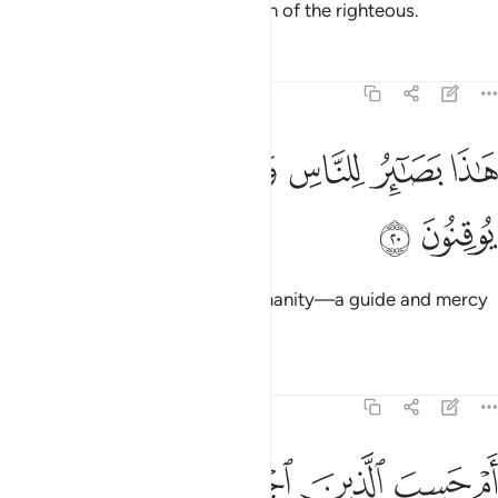
other, whereas Allah is the Patron of the righteous.
Tafsirs
Lessons
Reflections
45:20
ﲧ
ﲨ
ﲩ
ﲪ
اذا بصاير للناس وهدى ورحمة لقوم يوقنون ٢٠
ﲫ
ﲬ
َـٰذَا بَصَـٰٓئِرُ لِلنَّاسِ وَهُدًۭى وَرَحْمَةٌۭ لِّقَوْمٍۢ يُوقِنُونَ ٢٠
ﲭ
ﲮ
This ˹Quran˺ is an insight for humanity—a guide and mercy
for people of sure faith.
Tafsirs
Lessons
Reflections
45:21
ﲯ
ﲰ
ﲱ
ﲲ
ﲳ
ﲴ
م حسب الذين اجترحوا السييات ان نجعلهم كالذين امنوا وعملوا الصالح
َمْ حَسِبَ ٱلَّذِينَ ٱجْتَرَحُوا۟ ٱلسَّيِّـَٔاتِ أَن نَّجْعَلَهُمْ كَٱلَّذِينَ ءَامَنُوا۟ وَعَمِلُوا۟ ٱلصَّـٰلِ