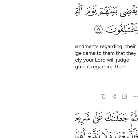
ﱾ
ﱿ
ﲀ
ﲁ
ﲂ
ﲃ
ﲄ
ﲅ
ﲆ
We ˹also˺ gave them clear commandments regarding ˹their˺
faith. But it was not until knowledge came to them that they
differed out of mutual envy.
Surely your Lord will judge
1
between them on the Day of Judgment regarding their
differences.
Tafsirs
Lessons
Reflections
45:18
ﲇ
ﲈ
ﲉ
ﲊ
ﲋ
ﲌ
م جعلناك على شريعة من الامر فاتبعها ولا تتبع اهواء الذين لا يعلمون ١٨
ُمَّ جَعَلْنَـٰكَ عَلَىٰ شَرِيعَةٍۢ مِّنَ ٱلْأَمْرِ فَٱتَّبِعْهَا وَلَا تَتَّبِعْ أَهْوَآءَ ٱلَّذِينَ لَا يَعْلَمُ
ﲍ
ﲎ
ﲏ
ﲐ
ﲑ
ﲒ
ﲓ
ﲔ