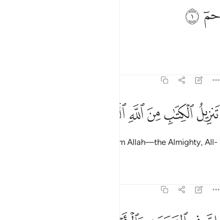
م ١
ﱁ
ﱂ
مٓ ١
Ḥâ-Mĩm.
Tafsirs
Lessons
Reflections
45:2
ﱃ
ﱄ
ﱅ
ﱆ
نزيل الكتاب من الله العزيز الحكيم ٢
ﱇ
ﱈ
ﱉ
َنزِيلُ ٱلْكِتَـٰبِ مِنَ ٱللَّهِ ٱلْعَزِيزِ ٱلْحَكِيمِ ٢
The revelation of this Book is from Allah—the Almighty, All-
Wise.
Tafsirs
Lessons
Reflections
45:3
ن في السماوات والارض لايات للمومنين ٣