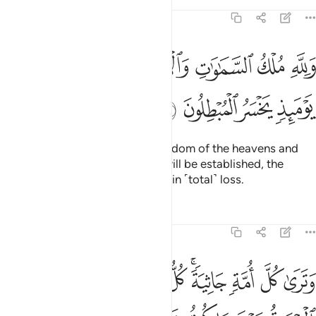
Tafsirs
Lessons
Reflections
45:27
ﲗ
ﲘ
ﲙ
ﲚﲛ
ﲜ
ﲝ
ﲞ
لله ملك السماوات والارض ويوم تقوم الساعة يوميذ يخسر المبطلون ٢٧
َلِلَّهِ مُلْكُ ٱلسَّمَـٰوَٰتِ وَٱلْأَرْضِ ۚ وَيَوْمَ تَقُومُ ٱلسَّاعَةُ يَوْمَئِذٍۢ ي
ﲟ
ﲠ
ﲡ
ﲢ
To Allah ˹alone˺ belongs the kingdom of the heavens and
the earth. On the Day the Hour will be established, the
people of falsehood will then be in ˹total˺ loss.
Tafsirs
Lessons
Reflections
45:28
ﲣ
ﲤ
ﲥ
ﲦﲧ
ﲨ
ﲩ
ﲪ
ﲫ
ﲬ
ترى كل امة جاثية كل امة تدعى الى كتابها اليوم تجزون ما كنتم تعملون ٨
َتَرَىٰ كُلَّ أُمَّةٍۢ جَاثِيَةًۭ ۚ كُلُّ أُمَّةٍۢ تُدْعَىٰٓ إِلَىٰ كِتَـٰبِهَا ٱلْيَوْمَ تُجْزَوْنَ مَا 