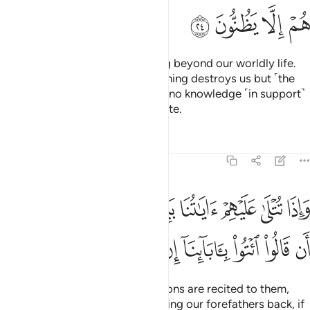
ﱯ
ﱰ
ﱱ
ﱲ
And they argue, “There is nothing beyond our worldly life.
We die; others are born. And nothing destroys us but ˹the
passage of˺ time.” Yet they have no knowledge ˹in support˺
of this ˹claim˺. They only speculate.
Tafsirs
Lessons
Reflections
45:25
ﱳ
ﱴ
ﱵ
ﱶ
ﱷ
ﱸ
ﱹ
ﱺ
ﱻ
اذا تتلى عليهم اياتنا بينات ما كان حجتهم الا ان قالوا ايتوا باباينا ان كنتم 
َإِذَا تُتْلَىٰ عَلَيْهِمْ ءَايَـٰتُنَا بَيِّنَـٰتٍۢ مَّا كَانَ حُجَّتَهُمْ إِلَّآ أَن قَالُوا۟ ٱئْتُوا۟ بِـَٔابَآئ
ﱼ
ﱽ
ﱾ
ﱿ
ﲀ
ﲁ
ﲂ
ﲃ
And whenever Our clear revelations are recited to them,
their only argument is to say: “Bring our forefathers back, if