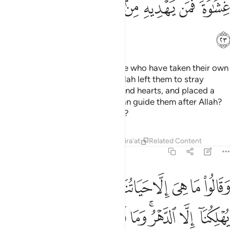
ﱑ
ﱒ
ﱓ
ﱔ
ﱕ
ﱖﱗ
ﱘ
ﱙ
ﱚ
Have you seen ˹O Prophet˺ those who have taken their own
desires as their god? ˹And so˺ Allah left them to stray
knowingly, sealed their hearing and hearts, and placed a
cover on their sight. Who then can guide them after Allah?
Will you ˹all˺ not then be mindful?
Tafsirs
Lessons
Reflections
Qira'at
Related Content
45:24
ﱛ
ﱜ
ﱝ
ﱞ
ﱟ
ﱠ
ﱡ
ﱢ
ﱣ
قالوا ما هي الا حياتنا الدنيا نموت ونحيا وما يهلكنا الا الدهر وما لهم بذا
َقَالُوا۟ مَا هِىَ إِلَّا حَيَاتُنَا ٱلدُّنْيَا نَمُوتُ وَنَحْيَا وَمَا يُهْلِكُنَآ إِلَّا ٱلدَّهْرُ ۚ وَمَا لَهُم بِذَٰل
ﱤ
ﱥ
ﱦﱧ
ﱨ
ﱩ
ﱪ
ﱫ
ﱬﱭ
ﱮ