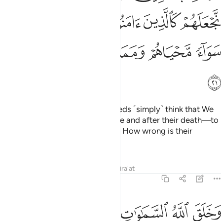
ﲵ
ﲶ
ﲷ
ﲸ
ﲹ
ﲺ
ﲻ
ﲼﲽ
ﲾ
ﲿ
ﳀ
ﳁ
Or do those who commit evil deeds ˹simply˺ think that We
will make them equal—in their life and after their death—to
those who believe and do good? How wrong is their
judgment!
Tafsirs
Lessons
Reflections
Qira'at
45:22
ﳂ
ﳃ
ﳄ
ﳅ
ﳆ
خلق الله السماوات والارض بالحق ولتجزى كل نفس بما كسبت وهم لا ي
َخَلَقَ ٱللَّهُ ٱلسَّمَـٰوَٰتِ وَٱلْأَرْضَ بِٱلْحَقِّ وَلِتُجْزَىٰ كُلُّ نَفْسٍۭ بِمَا كَسَبَتْ وَهُم