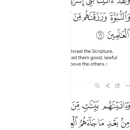
ﱞ
ﱟ
ﱠ
ﱡ
ﱢ
ﱣ
َلَقَدْ ءَاتَيْنَا بَنِىٓ إِسْرَٰٓءِيلَ ٱلْكِتَـٰبَ وَٱلْحُكْمَ وَٱلنُّبُوَّةَ وَرَزَقْنَ
ﱤ
ﱥ
ﱦ
ﱧ
ﱨ
ﱩ
ﱪ
ﱫ
Indeed, We gave the Children of Israel the Scripture,
wisdom, and prophethood; granted them good, lawful
provisions; and favoured them above the others.
1
Tafsirs
Lessons
Reflections
45:17
ﱬ
ﱭ
ﱮ
ﱯﱰ
ﱱ
ﱲ
ﱳ
اتيناهم بينات من الامر فما اختلفوا الا من بعد ما جاءهم العلم بغيا بينهم
َءَاتَيْنَـٰهُم بَيِّنَـٰتٍۢ مِّنَ ٱلْأَمْرِ ۖ فَمَا ٱخْتَلَفُوٓا۟ إِلَّا مِنۢ بَعْدِ مَا جَآءَهُمُ ٱلْعِل
ﱴ
ﱵ
ﱶ
ﱷ
ﱸ
ﱹ
ﱺﱻ
ﱼ
ﱽ