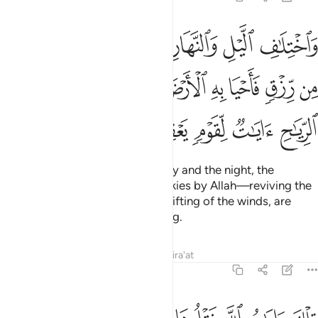
ﱛ
ﱜ
ﱝ
ﱞ
ﱟ
ﱠ
ﱡ
ﱢ
اختلاف الليل والنهار وما انزل الله من السماء من رزق فاحيا به الارض 
َٱخْتِلَـٰفِ ٱلَّيْلِ وَٱلنَّهَارِ وَمَآ أَنزَلَ ٱللَّهُ مِنَ ٱلسَّمَآءِ مِن رِّزْقٍۢ فَأَحْيَا بِهِ
ﱣ
ﱤ
ﱥ
ﱦ
ﱧ
ﱨ
ﱩ
ﱪ
ﱫ
ﱬ
ﱭ
ﱮ
ﱯ
And ˹in˺ the alternation of the day and the night, the
provision
sent down from the skies by Allah—reviving the
1
earth after its death—and the shifting of the winds, are
signs for people of understanding.
Tafsirs
Lessons
Reflections
Qira'at
45:6
لك ايات الله نتلوها عليك بالحق فباي حديث بعد الله واياته يومنون ٦