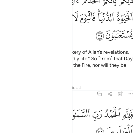
ﱜ
ﱝ
ﱞ
ﱟ
ﱠ
ﱡ
ﱢ
َٰلِكُم بِأَنَّكُمُ ٱتَّخَذْتُمْ ءَايَـٰتِ ٱللَّهِ هُزُوًۭا وَغَرَّتْكُمُ ٱلْحَيَوٰةُ ٱلدُّنْيَا ۚ فَٱلْيَوْمَ لَا ي
ﱣ
ﱤﱥ
ﱦ
ﱧ
ﱨ
ﱩ
ﱪ
ﱫ
ﱬ
ﱭ
This is because you made a mockery of Allah’s revelations,
and were deluded by ˹your˺ worldly life.” So ˹from˺ that Day
˹on˺ they will not be taken out of the Fire, nor will they be
allowed to appease ˹their Lord˺.
Tafsirs
Lessons
Reflections
Qira'at
45:36
ﱮ
ﱯ
ﱰ
ﱱ
ﱲ
لله الحمد رب السماوات ورب الارض رب العالمين ٣٦
ﱳ
ﱴ
َلِلَّهِ ٱلْحَمْدُ رَبِّ ٱلسَّمَـٰوَٰتِ وَرَبِّ ٱلْأَرْضِ رَبِّ ٱلْعَـٰلَمِينَ ٣٦
ﱵ
ﱶ