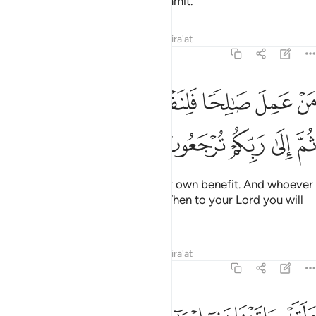
group for what they used to commit.
Tafsirs
Lessons
Reflections
Qira'at
45:15
ﱐ
ﱑ
ﱒ
ﱓﱔ
ﱕ
ﱖ
ن عمل صالحا فلنفسه ومن اساء فعليها ثم الى ربكم ترجعون ١٥
ﱗﱘ
َنْ عَمِلَ صَـٰلِحًۭا فَلِنَفْسِهِۦ ۖ وَمَنْ أَسَآءَ فَعَلَيْهَا ۖ ثُمَّ إِلَىٰ رَبِّكُمْ تُرْجَعُونَ ١٥
ﱙ
ﱚ
ﱛ
ﱜ
ﱝ
Whoever does good, it is to their own benefit. And whoever
does evil, it is to their own loss. Then to your Lord you will
˹all˺ be returned.
Tafsirs
Lessons
Reflections
Qira'at
45:16
لقد اتينا بني اسراييل الكتاب والحكم والنبوة ورزقناهم من الطيبات وفض