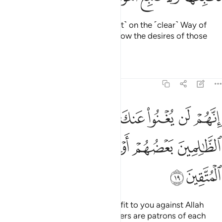
Now We have set you ˹O Prophet˺ on the ˹clear˺ Way of
faith. So follow it, and do not follow the desires of those
who do not know ˹the truth˺.
Tafsirs
Lessons
Reflections
45:19
ﲕ
ﲖ
ﲗ
ﲘ
ﲙ
ﲚ
ﲛﲜ
ﲝ
نهم لن يغنوا عنك من الله شييا وان الظالمين بعضهم اولياء بعض والله ول
ِنَّهُمْ لَن يُغْنُوا۟ عَنكَ مِنَ ٱللَّهِ شَيْـًۭٔا ۚ وَإِنَّ ٱلظَّـٰلِمِينَ بَعْضُ
ﲞ
ﲟ
ﲠ
ﲡﲢ
ﲣ
ﲤ
ﲥ
ﲦ
They certainly can be of no benefit to you against Allah
whatsoever. Surely the wrongdoers are patrons of each