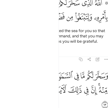
ﳃ ﳄ
ﳅ
ﳆ
ﳇ
ﳈ
ﳉ
ﳊ
ﳋ
للَّهُ ٱلَّذِى سَخَّرَ لَكُمُ ٱلْبَحْرَ لِتَجْرِىَ ٱلْفُلْكُ فِيهِ بِأَمْرِهِۦ وَلِتَبْتَغُوا۟ مِن فَضْلِهِۦ 
ﳌ
ﳍ
ﳎ
ﳏ
ﳐ
ﳑ
ﳒ
Allah is the One Who has subjected the sea for you so that
ships may sail upon it by His command, and that you may
seek His bounty, and that perhaps you will be grateful.
Tafsirs
Lessons
Reflections
45:13
ﳓ
ﳔ
ﳕ
ﳖ
ﳗ
ﳘ
ﳙ
ﳚ
ﳛ
سخر لكم ما في السماوات وما في الارض جميعا منه ان في ذالك لايات 
َسَخَّرَ لَكُم مَّا فِى ٱلسَّمَـٰوَٰتِ وَمَا فِى ٱلْأَرْضِ جَمِيعًۭا مِّنْهُ ۚ إِنَّ فِى ذَٰلِكَ ل
ﳜﳝ
ﳞ
ﳟ
ﳠ
ﳡ
ﳢ
ﳣ
ﳤ