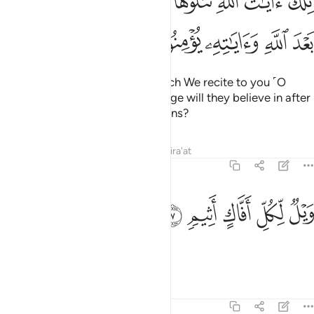
ﱰ
ﱱ
ﱲ
ﱳ
ﱴ
ﱵﱶ
ﱷ
ﱸ
ِلْكَ ءَايَـٰتُ ٱللَّهِ نَتْلُوهَا عَلَيْكَ بِٱلْحَقِّ ۖ فَبِأَىِّ حَدِيثٍۭ بَعْدَ ٱللَّهِ وَءَايَـٰتِهِۦ يُؤْمِنُونَ ٦
ﱹ
ﱺ
ﱻ
ﱼ
ﱽ
These are Allah’s revelations which We recite to you ˹O
Prophet˺ in truth. So what message will they believe in after
˹denying˺ Allah and His revelations?
Tafsirs
Lessons
Reflections
Qira'at
45:7
ﱾ
ﱿ
يل لكل افاك اثيم ٧
ﲀ
ﲁ
ﲂ
َيْلٌۭ لِّكُلِّ أَفَّاكٍ أَثِيمٍۢ ٧
Woe to every sinful liar.
Tafsirs
Lessons
Reflections
45:8