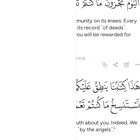
ﲭ
ﲮ
ﲯ
ﲰ
ﲱ
ﲲ
And you will see every faith-community on its knees. Every
community will be summoned to its record ˹of deeds˺.
˹They all will be told,˺ “This Day you will be rewarded for
what you used to do.
Tafsirs
Lessons
Reflections
Qira'at
45:29
ﲳ
ﲴ
ﲵ
ﲶ
ﲷﲸ
ﲹ
ﲺ
اذا كتابنا ينطق عليكم بالحق انا كنا نستنسخ ما كنتم تعملون ٢٩
َـٰذَا كِتَـٰبُنَا يَنطِقُ عَلَيْكُم بِٱلْحَقِّ ۚ إِنَّا كُنَّا نَسْتَنسِخُ مَا كُنتُمْ تَعْمَلُونَ ٢٩
ﲻ
ﲼ
ﲽ
ﲾ
ﲿ
This record of Ours speaks the truth about you. Indeed, We
always had your deeds recorded ˹by the angels˺.”