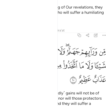
And whenever they learn anything of Our revelations, they
make a mockery of it. It is they who will suffer a humiliating
punishment.
Tafsirs
Lessons
Reflections
Qira'at
45:10
ﲠ
ﲡ
ﲢﲣ
ﲤ
ﲥ
ﲦ
ﲧ
ﲨ
ن ورايهم جهنم ولا يغني عنهم ما كسبوا شييا ولا ما اتخذوا من دون الله
ِّن وَرَآئِهِمْ جَهَنَّمُ ۖ وَلَا يُغْنِى عَنْهُم مَّا كَسَبُوا۟ شَيْـًۭٔا وَلَا مَا ٱتَّخَذُوا۟ مِن دُونِ ٱللَّه
ﲩ
ﲪ
ﲫ
ﲬ
ﲭ
ﲮ
ﲯ
ﲰﲱ
ﲲ
ﲳ
ﲴ
ﲵ
Awaiting them is Hell. Their ˹worldly˺ gains will not be of
any benefit to them whatsoever, nor will those protectors
they have taken besides Allah. And they will suffer a