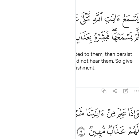
ﲃ
ﲄ
ﲅ
ﲆ
ﲇ
ﲈ
ﲉ
ﲊ
ﲋ
سمع ايات الله تتلى عليه ثم يصر مستكبرا كان لم يسمعها فبشره بعذاب 
َسْمَعُ ءَايَـٰتِ ٱللَّهِ تُتْلَىٰ عَلَيْهِ ثُمَّ يُصِرُّ مُسْتَكْبِرًۭا كَأَن لَّمْ يَسْمَعْهَا ۖ فَبَشّ
ﲌ
ﲍﲎ
ﲏ
ﲐ
ﲑ
ﲒ
They hear Allah’s revelations recited to them, then persist
˹in denial˺ arrogantly as if they did not hear them. So give
them good news of a painful punishment.
Tafsirs
Lessons
Reflections
45:9
ﲓ
ﲔ
ﲕ
ﲖ
ﲗ
ﲘ
ﲙﲚ
اذا علم من اياتنا شييا اتخذها هزوا اولايك لهم عذاب مهين ٩
ﲛ
َإِذَا عَلِمَ مِنْ ءَايَـٰتِنَا شَيْـًٔا ٱتَّخَذَهَا هُزُوًا ۚ أُو۟لَـٰٓئِكَ لَهُمْ عَذَابٌۭ مُّهِينٌۭ ٩
ﲜ
ﲝ
ﲞ
ﲟ