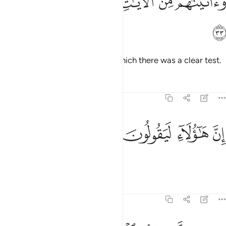
ﲤ
ﲥ
ﲦ
ﲧ
ﲨ
ﲩ
ﲪ
َءَاتَيْنَـٰهُم مِّنَ ٱلْـَٔايَـٰتِ مَا فِيهِ بَلَـٰٓؤٌۭا۟ مُّبِينٌ ٣٣
ﲫ
And We showed them signs in which there was a clear test.
Tafsirs
Lessons
Reflections
44:34
ﲬ
ﲭ
ن هاولاء ليقولون ٣٤
ﲮ
ﲯ
ِنَّ هَـٰٓؤُلَآءِ لَيَقُولُونَ ٣٤
Indeed, these ˹Meccans˺ say,
Tafsirs
Lessons
Reflections
44:35
ن هي الا موتتنا الاولى وما نحن بمنشرين ٣٥