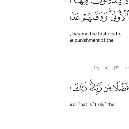
ﲡ
ﲢ
ﲣ
ﲤ
ﲥ
ﲦ
َا يَذُوقُونَ فِيهَا ٱلْمَوْتَ إِلَّا ٱلْمَوْتَةَ ٱلْأُولَىٰ ۖ وَوَقَىٰهُمْ عَذَابَ
ﲧﲨ
ﲩ
ﲪ
ﲫ
ﲬ
There they will never taste death, beyond the first death.
And He will protect them from the punishment of the
Hellfire—
Tafsirs
Lessons
Reflections
44:57
ﲭ
ﲮ
ﲯﲰ
ﲱ
ﲲ
ضلا من ربك ذالك هو الفوز العظيم ٥٧
ﲳ
ﲴ
ﲵ
َضْلًۭا مِّن رَّبِّكَ ۚ ذَٰلِكَ هُوَ ٱلْفَوْزُ ٱلْعَظِيمُ ٥٧
as ˹an act of˺ grace from your Lord. That is ˹truly˺ the
ultimate triumph.
Tafsirs
Lessons
Reflections