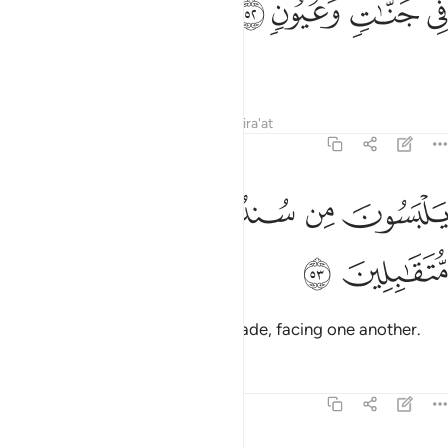
ﲌ
ﲍ
ﲎ
ﲏ
ِى جَنَّـٰتٍۢ وَعُيُونٍۢ ٥٢
amid Gardens and springs,
Tafsirs
Lessons
Reflections
Qira'at
44:53
ﲐ
ﲑ
لبسون من سندس واستبرق متقابلين ٥٣
ﲒ
ﲓ
َلْبَسُونَ مِن سُندُسٍۢ وَإِسْتَبْرَقٍۢ مُّتَقَـٰبِلِينَ ٥٣
ﲔ
ﲕ
dressed in fine silk and rich brocade, facing one another.
Tafsirs
Lessons
Reflections
44:54