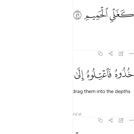
ﱨ
غلي الحميم ٤٦
ﱩ
ﱪ
َغَلْىِ ٱلْحَمِيمِ ٤٦
like the boiling of hot water.
Tafsirs
Lessons
Reflections
44:47
ﱫ
ﱬ
ذوه فاعتلوه الى سواء الجحيم ٤٧
ﱭ
ﱮ
ﱯ
ﱰ
ُذُوهُ فَٱعْتِلُوهُ إِلَىٰ سَوَآءِ ٱلْجَحِيمِ ٤٧
˹It will be said,˺ “Seize them and drag them into the depths
of the Hellfire.
Tafsirs
Lessons
Reflections
Qira'at
44:48