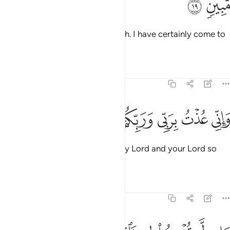
ﱊ
ﱋ
And do not be arrogant with Allah. I have certainly come to
you with a compelling proof.
Tafsirs
Lessons
Reflections
44:20
ﱌ
ﱍ
ﱎ
ﱏ
اني عذت بربي وربكم ان ترجمون ٢٠
ﱐ
ﱑ
ﱒ
َإِنِّى عُذْتُ بِرَبِّى وَرَبِّكُمْ أَن تَرْجُمُونِ ٢٠
And indeed, I seek refuge with my Lord and your Lord so
you do not stone me ˹to death˺.
Tafsirs
Lessons
Reflections
44:21
ان لم تومنوا لي فاعتزلون ٢١