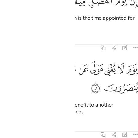
ﱁ
ﱂ
ﱃ
ﱄ
ﱅ
ﱆ
ِنَّ يَوْمَ ٱلْفَصْلِ مِيقَـٰتُهُمْ أَجْمَعِينَ ٤٠
Surely the Day of ˹Final˺ Decision is the time appointed for
all—
Tafsirs
Lessons
Reflections
44:41
ﱇ
ﱈ
ﱉ
ﱊ
ﱋ
ﱌ
وم لا يغني مولى عن مولى شييا ولا هم ينصرون ٤١
ﱍ
ﱎ
ﱏ
َوْمَ لَا يُغْنِى مَوْلًى عَن مَّوْلًۭى شَيْـًۭٔا وَلَا هُمْ يُنصَرُونَ ٤١
ﱐ
ﱑ
the Day no kith or kin will be of benefit to another
whatsoever, nor will they be helped,
Tafsirs
Lessons
Reflections
44:42