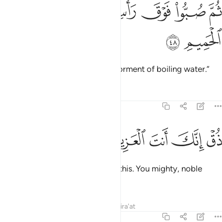
ﱱ
ﱲ
ﱳ
م صبوا فوق راسه من عذاب الحميم ٤٨
ﱴ
ﱵ
ﱶ
ُمَّ صُبُّوا۟ فَوْقَ رَأْسِهِۦ مِنْ عَذَابِ ٱلْحَمِيمِ ٤٨
ﱷ
ﱸ
Then pour over their heads the torment of boiling water.”
Tafsirs
Lessons
Reflections
44:49
ﱹ
ﱺ
ﱻ
ق انك انت العزيز الكريم ٤٩
ﱼ
ﱽ
ﱾ
ُقْ إِنَّكَ أَنتَ ٱلْعَزِيزُ ٱلْكَرِيمُ ٤٩
˹The wicked will be told,˺ “Taste this. You mighty, noble
one!
1
Tafsirs
Lessons
Reflections
Qira'at
44:50