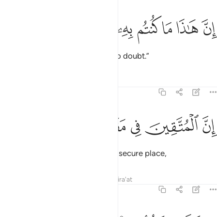
ﱿ
ﲀ
ﲁ
ن هاذا ما كنتم به تمترون ٥٠
ﲂ
ﲃ
ﲄ
ﲅ
ِنَّ هَـٰذَا مَا كُنتُم بِهِۦ تَمْتَرُونَ ٥٠
This is truly what you ˹all˺ used to doubt.”
Tafsirs
Lessons
Reflections
44:51
ﲆ
ﲇ
ن المتقين في مقام امين ٥١
ﲈ
ﲉ
ﲊ
ﲋ
ِنَّ ٱلْمُتَّقِينَ فِى مَقَامٍ أَمِينٍۢ ٥١
Indeed, the righteous will be in a secure place,
Tafsirs
Lessons
Reflections
Qira'at
44:52
ي جنات وعيون ٥٢