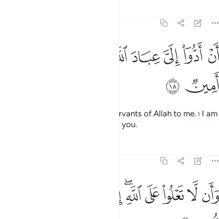
Tafsirs
Lessons
Reflections
44:18
ﳀ
ﳁ
ﳂ
ﳃ
ﳄﳅ
ن ادوا الي عباد الله اني لكم رسول امين ١٨
ﳆ
ﳇ
ﳈ
َنْ أَدُّوٓا۟ إِلَىَّ عِبَادَ ٱللَّهِ ۖ إِنِّى لَكُمْ رَسُولٌ أَمِينٌۭ ١٨
ﳉ
ﳊ
˹proclaiming,˺ “Hand over the servants of Allah to me.
I am
1
truly a trustworthy messenger to you.
Tafsirs
Lessons
Reflections
44:19
ﱁ
ﱂ
ﱃ
ﱄ
ﱅﱆ
ﱇ
ان لا تعلوا على الله اني اتيكم بسلطان مبين ١٩
ﱈ
ﱉ
َأَن لَّا تَعْلُوا۟ عَلَى ٱللَّهِ ۖ إِنِّىٓ ءَاتِيكُم بِسُلْطَـٰنٍۢ مُّبِينٍۢ ١٩