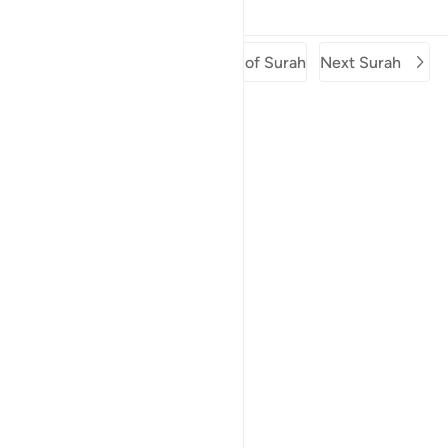
Tafsirs
Lessons
Reflections
Previous Surah
Beginning of Surah
Next Surah