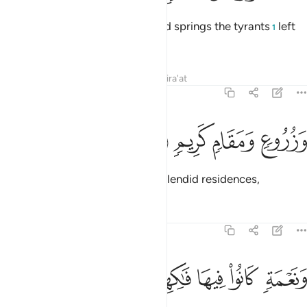
˹Imagine˺ how many gardens and springs the tyrants
left
1
behind,
Tafsirs
Lessons
Reflections
Qira'at
44:26
ﱴ
زروع ومقام كريم ٢٦
ﱵ
ﱶ
ﱷ
َزُرُوعٍۢ وَمَقَامٍۢ كَرِيمٍۢ ٢٦
as well as ˹various˺ crops and splendid residences,
Tafsirs
Lessons
Reflections
44:27
ﱸ
ﱹ
نعمة كانوا فيها فاكهين ٢٧
ﱺ
ﱻ
ﱼ
َنَعْمَةٍۢ كَانُوا۟ فِيهَا فَـٰكِهِينَ ٢٧