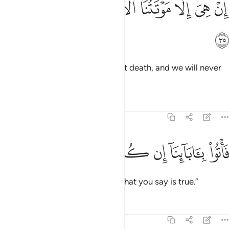
ﲰ
ﲱ
ﲲ
ﲳ
ﲴ
ﲵ
ﲶ
ﲷ
ِنْ هِىَ إِلَّا مَوْتَتُنَا ٱلْأُولَىٰ وَمَا نَحْنُ بِمُنشَرِينَ ٣٥
ﲸ
“There is nothing beyond our first death, and we will never
be resurrected.
Tafsirs
Lessons
Reflections
44:36
ﲹ
ﲺ
ﲻ
اتوا باباينا ان كنتم صادقين ٣٦
ﲼ
ﲽ
ﲾ
َأْتُوا۟ بِـَٔابَآئِنَآ إِن كُنتُمْ صَـٰدِقِينَ ٣٦
Bring ˹back˺ our forefathers, if what you say is true.”
Tafsirs
Lessons
Reflections
44:37