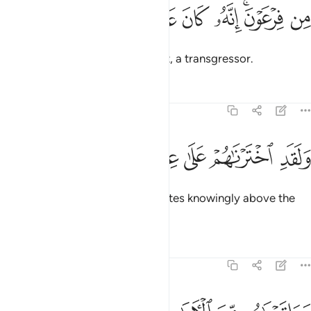
ﲔ
ﲕﲖ
ﲗ
ﲘ
ﲙ
ن فرعون انه كان عاليا من المسرفين ٣١
ﲚ
ﲛ
ﲜ
ِن فِرْعَوْنَ ۚ إِنَّهُۥ كَانَ عَالِيًۭا مِّنَ ٱلْمُسْرِفِينَ ٣١
of Pharaoh. He was truly a tyrant, a transgressor.
Tafsirs
Lessons
Reflections
44:32
ﲝ
ﲞ
ﲟ
ﲠ
لقد اخترناهم على علم على العالمين ٣٢
ﲡ
ﲢ
ﲣ
َلَقَدِ ٱخْتَرْنَـٰهُمْ عَلَىٰ عِلْمٍ عَلَى ٱلْعَـٰلَمِينَ ٣٢
And indeed, We chose the Israelites knowingly above the
others.
Tafsirs
Lessons
Reflections
44:33
اتيناهم من الايات ما فيه بلاء مبين ٣٣