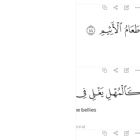
Tafsirs
Lessons
Reflections
44:44
ﱠ
عام الاثيم ٤٤
ﱡ
ﱢ
َعَامُ ٱلْأَثِيمِ ٤٤
will be the food of the evildoer.
Tafsirs
Lessons
Reflections
44:45
ﱣ
المهل يغلي في البطون ٤٥
ﱤ
ﱥ
ﱦ
ﱧ
َٱلْمُهْلِ يَغْلِى فِى ٱلْبُطُونِ ٤٥
Like molten metal, it will boil in the bellies
Tafsirs
Lessons
Reflections
Qira'at
44:46