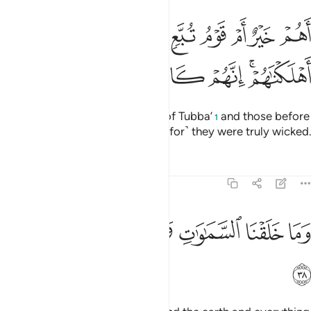
ﲿ
ﳀ
ﳁ
ﳂ
ﳃ
ﳄ
ﳅ
ﳆ
هم خير ام قوم تبع والذين من قبلهم اهلكناهم انهم كانوا مجرمين ٣٧
َهُمْ خَيْرٌ أَمْ قَوْمُ تُبَّعٍۢ وَٱلَّذِينَ مِن قَبْلِهِمْ ۚ أَهْلَكْنَـٰهُمْ ۖ إِنَّهُمْ كَانُوا۟ مُجْرِ
ﳇﳈ
ﳉ
ﳊ
ﳋ
ﳌ
Are they superior to the people of Tubba’
and those before
1
them? We destroyed them ˹all˺, ˹for˺ they were truly wicked.
Tafsirs
Lessons
Reflections
44:38
ﳍ
ﳎ
ﳏ
ﳐ
ما خلقنا السماوات والارض وما بينهما لاعبين ٣٨
ﳑ
ﳒ
ﳓ
َمَا خَلَقْنَا ٱلسَّمَـٰوَٰتِ وَٱلْأَرْضَ وَمَا بَيْنَهُمَا لَـٰعِبِينَ ٣٨
ﳔ