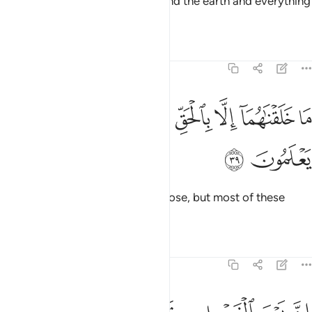
We did not create the heavens and the earth and everything
in between for sport.
Tafsirs
Lessons
Reflections
44:39
ﳕ
ﳖ
ﳗ
ﳘ
ﳙ
ا خلقناهما الا بالحق ولاكن اكثرهم لا يعلمون ٣٩
ﳚ
ﳛ
َا خَلَقْنَـٰهُمَآ إِلَّا بِٱلْحَقِّ وَلَـٰكِنَّ أَكْثَرَهُمْ لَا يَعْلَمُونَ ٣٩
ﳜ
ﳝ
We only created them for a purpose, but most of these
˹pagans˺ do not know.
Tafsirs
Lessons
Reflections
44:40
ن يوم الفصل ميقاتهم اجمعين ٤٠