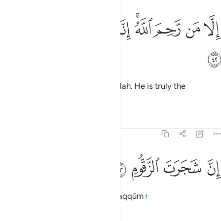
ﱒ
ﱓ
ﱔ
ﱕﱖ
ﱗ
لا من رحم الله انه هو العزيز الرحيم ٤٢
ﱘ
ﱙ
ﱚ
ِلَّا مَن رَّحِمَ ٱللَّهُ ۚ إِنَّهُۥ هُوَ ٱلْعَزِيزُ ٱلرَّحِيمُ ٤٢
ﱛ
except those shown mercy by Allah. He is truly the
Almighty, Most Merciful.
Tafsirs
Lessons
Reflections
44:43
ﱜ
ن شجرت الزقوم ٤٣
ﱝ
ﱞ
ﱟ
ِنَّ شَجَرَتَ ٱلزَّقُّومِ ٤٣
Surely ˹the fruit of˺ the tree of Zaqqûm
1