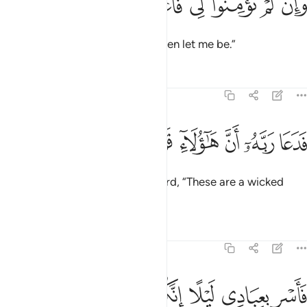
ﱓ
ﱔ
ﱕ
ﱖ
ﱗ
ﱘ
َإِن لَّمْ تُؤْمِنُوا۟ لِى فَٱعْتَزِلُونِ ٢١
˹But˺ if you do not believe me, then let me be.”
Tafsirs
Lessons
Reflections
44:22
ﱙ
ﱚ
ﱛ
ﱜ
دعا ربه ان هاولاء قوم مجرمون ٢٢
ﱝ
ﱞ
ﱟ
َدَعَا رَبَّهُۥٓ أَنَّ هَـٰٓؤُلَآءِ قَوْمٌۭ مُّجْرِمُونَ ٢٢
Ultimately, he cried out to his Lord, “These are a wicked
people!”
Tafsirs
Lessons
Reflections
44:23
ﱠ
ﱡ
ﱢ
اسر بعبادي ليلا انكم متبعون ٢٣
ﱣ
ﱤ
ﱥ
َأَسْرِ بِعِبَادِى لَيْلًا إِنَّكُم مُّتَّبَعُونَ ٢٣