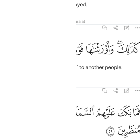
and luxuries which they fully enjoyed.
Tafsirs
Lessons
Reflections
Qira'at
44:28
ﱽﱾ
ﱿ
ذالك واورثناها قوما اخرين ٢٨
ﲀ
ﲁ
ﲂ
َذَٰلِكَ ۖ وَأَوْرَثْنَـٰهَا قَوْمًا ءَاخَرِينَ ٢٨
So it was. And We awarded it ˹all˺ to another people.
Tafsirs
Lessons
Reflections
44:29
ﲃ
ﲄ
ﲅ
ﲆ
ﲇ
ما بكت عليهم السماء والارض وما كانوا منظرين ٢٩
ﲈ
ﲉ
َمَا بَكَتْ عَلَيْهِمُ ٱلسَّمَآءُ وَٱلْأَرْضُ وَمَا كَانُوا۟ مُنظَرِينَ ٢٩
ﲊ
ﲋ