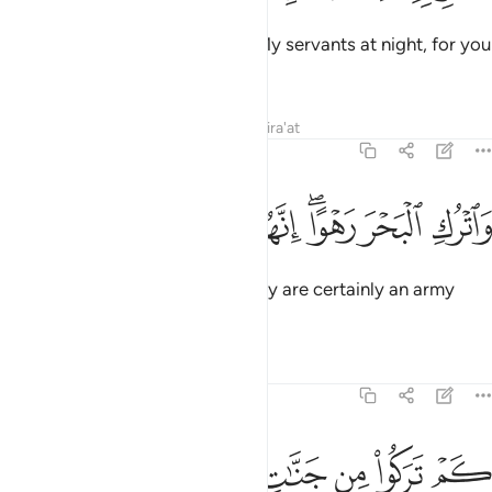
˹Allah responded,˺ “Leave with My servants at night, for you
will surely be pursued.
Tafsirs
Lessons
Reflections
Qira'at
44:24
ﱦ
ﱧ
ﱨﱩ
ﱪ
اترك البحر رهوا انهم جند مغرقون ٢٤
ﱫ
ﱬ
ﱭ
َٱتْرُكِ ٱلْبَحْرَ رَهْوًا ۖ إِنَّهُمْ جُندٌۭ مُّغْرَقُونَ ٢٤
And leave the sea parted, for they are certainly an army
bound to drown.”
Tafsirs
Lessons
Reflections
44:25
ﱮ
ﱯ
ﱰ
م تركوا من جنات وعيون ٢٥
ﱱ
ﱲ
ﱳ
َمْ تَرَكُوا۟ مِن جَنَّـٰتٍۢ وَعُيُونٍۢ ٢٥