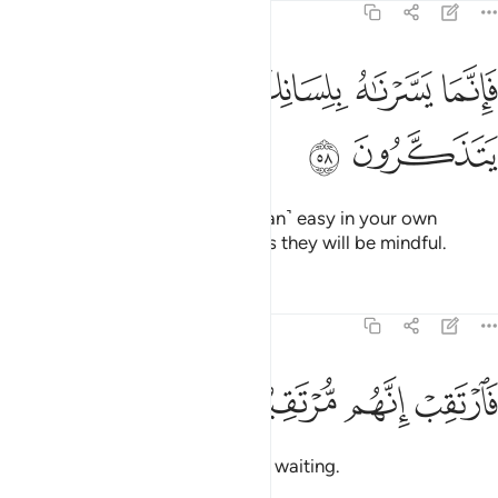
44:58
ﲶ
ﲷ
انما يسرناه بلسانك لعلهم يتذكرون ٥٨
ﲸ
ﲹ
َإِنَّمَا يَسَّرْنَـٰهُ بِلِسَانِكَ لَعَلَّهُمْ يَتَذَكَّرُونَ ٥٨
ﲺ
ﲻ
Indeed, We have made this ˹Quran˺ easy in your own
language ˹O Prophet˺ so perhaps they will be mindful.
Tafsirs
Lessons
Reflections
44:59
ﲼ
ﲽ
ارتقب انهم مرتقبون ٥٩
ﲾ
ﲿ
َٱرْتَقِبْ إِنَّهُم مُّرْتَقِبُونَ ٥٩
Wait then! They too are certainly waiting.