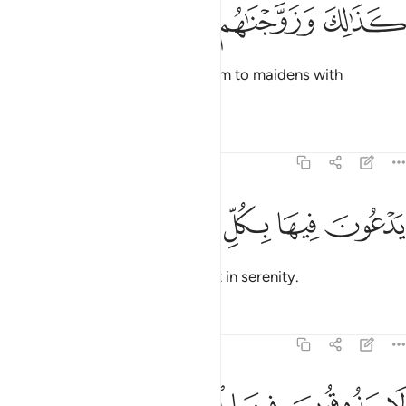
ﲖ
ذالك وزوجناهم بحور عين ٥٤
ﲗ
ﲘ
ﲙ
ﲚ
َذَٰلِكَ وَزَوَّجْنَـٰهُم بِحُورٍ عِينٍۢ ٥٤
So it will be. And We will pair them to maidens with
gorgeous eyes.
Tafsirs
Lessons
Reflections
44:55
ﲛ
ﲜ
دعون فيها بكل فاكهة امنين ٥٥
ﲝ
ﲞ
ﲟ
ﲠ
َدْعُونَ فِيهَا بِكُلِّ فَـٰكِهَةٍ ءَامِنِينَ ٥٥
There they will call for every fruit in serenity.
Tafsirs
Lessons
Reflections
44:56
ا يذوقون فيها الموت الا الموتة الاولى ووقاهم عذاب الجحيم ٥٦