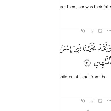
Neither heaven nor earth wept over them, nor was their fate
delayed.
Tafsirs
Lessons
Reflections
44:30
ﲌ
ﲍ
ﲎ
ﲏ
لقد نجينا بني اسراييل من العذاب المهين ٣٠
ﲐ
ﲑ
َلَقَدْ نَجَّيْنَا بَنِىٓ إِسْرَٰٓءِيلَ مِنَ ٱلْعَذَابِ ٱلْمُهِينِ ٣٠
ﲒ
ﲓ
And We certainly delivered the Children of Israel from the
humiliating torment
Tafsirs
Lessons
Reflections
44:31