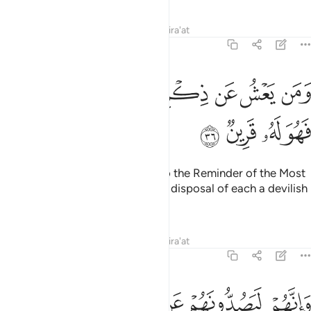
Tafsirs
Lessons
Reflections
Qira'at
43:36
ﱖ
ﱗ
ﱘ
ﱙ
ﱚ
ﱛ
من يعش عن ذكر الرحمان نقيض له شيطانا فهو له قرين ٣٦
ﱜ
ﱝ
َمَن يَعْشُ عَن ذِكْرِ ٱلرَّحْمَـٰنِ نُقَيِّضْ لَهُۥ شَيْطَـٰنًۭا فَهُوَ لَهُۥ قَرِينٌۭ ٣٦
ﱞ
ﱟ
ﱠ
ﱡ
And whoever turns a blind eye to the Reminder of the Most
Compassionate, We place at the disposal of each a devilish
one as their close associate,
Tafsirs
Lessons
Reflections
Qira'at
43:37
ﱢ
ﱣ
ﱤ
ﱥ
انهم ليصدونهم عن السبيل ويحسبون انهم مهتدون ٣٧
ﱦ
َإِنَّهُمْ لَيَصُدُّونَهُمْ عَنِ ٱلسَّبِيلِ وَيَحْسَبُونَ أَنَّهُم مُّهْتَدُونَ ٣٧