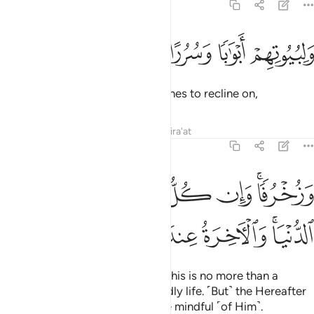
43:34
ﱁ
ﱂ
ﱃ
لبيوتهم ابوابا وسررا عليها يتكيون ٣٤
ﱄ
ﱅ
ﱆ
َلِبُيُوتِهِمْ أَبْوَٰبًۭا وَسُرُرًا عَلَيْهَا يَتَّكِـُٔونَ ٣٤
as well as ˹silver˺ gates and thrones to recline on,
Tafsirs
Lessons
Reflections
Qira'at
43:35
ﱇﱈ
ﱉ
ﱊ
ﱋ
ﱌ
ﱍ
زخرفا وان كل ذالك لما متاع الحياة الدنيا والاخرة عند ربك للمتقين ٣٥
ﱎ
َزُخْرُفًۭا ۚ وَإِن كُلُّ ذَٰلِكَ لَمَّا مَتَـٰعُ ٱلْحَيَوٰةِ ٱلدُّنْيَا ۚ وَٱلْـَٔاخِرَةُ عِندَ رَبِّكَ لِلْمُتَّقِينَ 
ﱏﱐ
ﱑ
ﱒ
ﱓ
ﱔ
ﱕ
and ornaments ˹of gold˺. Yet all this is no more than a
˹fleeting˺ enjoyment in this worldly life. ˹But˺ the Hereafter
with your Lord is ˹only˺ for those mindful ˹of Him˺.