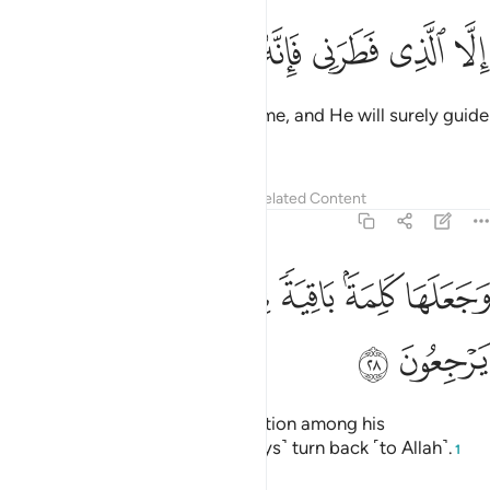
ﱻ
ﱼ
ﱽ
لا الذي فطرني فانه سيهدين ٢٧
ﱾ
ﱿ
ﲀ
ِلَّا ٱلَّذِى فَطَرَنِى فَإِنَّهُۥ سَيَهْدِينِ ٢٧
except the One Who originated me, and He will surely guide
me.”
Tafsirs
Lessons
Reflections
Related Content
43:28
ﲁ
ﲂ
ﲃ
ﲄ
جعلها كلمة باقية في عقبه لعلهم يرجعون ٢٨
ﲅ
ﲆ
َجَعَلَهَا كَلِمَةًۢ بَاقِيَةًۭ فِى عَقِبِهِۦ لَعَلَّهُمْ يَرْجِعُونَ ٢٨
ﲇ
ﲈ
And he left this enduring declaration among his
descendants, so they may ˹always˺ turn back ˹to Allah˺.
1