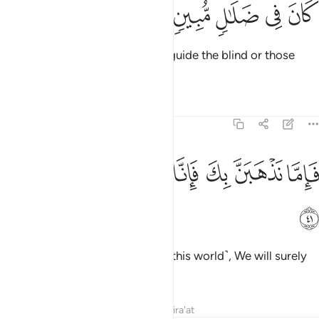
ﲇ
ﲈ
ﲉ
ﲊ
ﲋ
Can you make the deaf hear, or guide the blind or those
clearly astray?
Tafsirs
Lessons
Reflections
43:41
ﲌ
ﲍ
ﲎ
ﲏ
اما نذهبن بك فانا منهم منتقمون ٤١
ﲐ
ﲑ
َإِمَّا نَذْهَبَنَّ بِكَ فَإِنَّا مِنْهُم مُّنتَقِمُونَ ٤١
ﲒ
Even if We take you away ˹from this world˺, We will surely
inflict punishment upon them.
Tafsirs
Lessons
Reflections
Qira'at