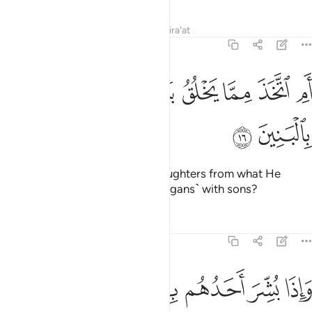
Tafsirs
Lessons
Reflections
Qira'at
43:16
ﲀ
ﲁ
ﲂ
ﲃ
م اتخذ مما يخلق بنات واصفاكم بالبنين ١٦
ﲄ
ﲅ
َمِ ٱتَّخَذَ مِمَّا يَخْلُقُ بَنَاتٍۢ وَأَصْفَىٰكُم بِٱلْبَنِينَ ١٦
ﲆ
ﲇ
Has He taken ˹angels as His˺ daughters from what He
created, and favoured you ˹O pagans˺ with sons?
Tafsirs
Lessons
Reflections
43:17
ﲈ
ﲉ
ﲊ
ﲋ
ﲌ
ﲍ
اذا بشر احدهم بما ضرب للرحمان مثلا ظل وجهه مسودا وهو كظيم ١٧
ﲎ
َإِذَا بُشِّرَ أَحَدُهُم بِمَا ضَرَبَ لِلرَّحْمَـٰنِ مَثَلًۭا ظَلَّ وَجْهُهُۥ مُسْوَدًّۭا وَهُوَ