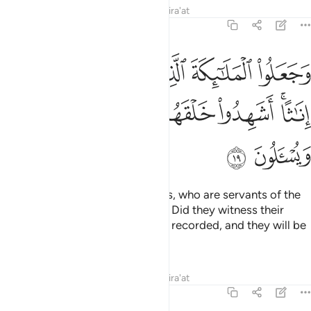
Tafsirs
Lessons
Reflections
Qira'at
43:19
ﲟ
ﲠ
ﲡ
ﲢ
ﲣ
ﲤ
جعلوا الملايكة الذين هم عباد الرحمان اناثا اشهدوا خلقهم ستكتب شهادت
َجَعَلُوا۟ ٱلْمَلَـٰٓئِكَةَ ٱلَّذِينَ هُمْ عِبَـٰدُ ٱلرَّحْمَـٰنِ إِنَـٰثًا ۚ أَشَهِدُوا۟ خَلْقَهُمْ ۚ سَتُكْتَبُ شَهَـ
ﲥﲦ
ﲧ
ﲨﲩ
ﲪ
ﲫ
ﲬ
ﲭ
Still they have labelled the angels, who are servants of the
Most Compassionate, as female. Did they witness their
creation? Their statement will be recorded, and they will be
questioned!
Tafsirs
Lessons
Reflections
Qira'at
43:20