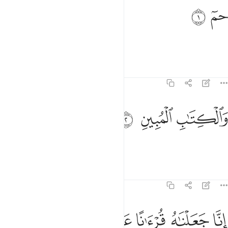
م ١
ﱰ
ﱱ
مٓ ١
Ḥâ-Mĩm.
Tafsirs
Lessons
Reflections
43:2
الكتاب المبين ٢
ﱲ
ﱳ
ﱴ
َٱلْكِتَـٰبِ ٱلْمُبِينِ ٢
By the clear Book!
Tafsirs
Lessons
Reflections
43:3
ﱵ
ﱶ
ﱷ
نا جعلناه قرانا عربيا لعلكم تعقلون ٣
ﱸ
ﱹ
ِنَّا جَعَلْنَـٰهُ قُرْءَٰنًا عَرَبِيًّۭا لَّعَلَّكُمْ تَعْقِلُونَ ٣