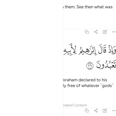
So We inflicted punishment upon them. See then what was
the fate of the deniers!
Tafsirs
Lessons
Reflections
43:26
ﱱ
ﱲ
ﱳ
ﱴ
ﱵ
اذ قال ابراهيم لابيه وقومه انني براء مما تعبدون ٢٦
ﱶ
ﱷ
ﱸ
َإِذْ قَالَ إِبْرَٰهِيمُ لِأَبِيهِ وَقَوْمِهِۦٓ إِنَّنِى بَرَآءٌۭ مِّمَّا تَعْبُدُونَ ٢٦
ﱹ
ﱺ
˹Remember, O Prophet˺ when Abraham declared to his
father and his people, “I am totally free of whatever ˹gods˺
you worship,
Tafsirs
Lessons
Reflections
Related Content
43:27