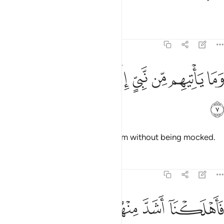
before!
Tafsirs
Lessons
Reflections
43:7
ﲔ
ﲕ
ﲖ
ﲗ
ﲘ
ما ياتيهم من نبي الا كانوا به يستهزيون ٧
ﲙ
ﲚ
ﲛ
َمَا يَأْتِيهِم مِّن نَّبِىٍّ إِلَّا كَانُوا۟ بِهِۦ يَسْتَهْزِءُونَ ٧
ﲜ
But no prophet ever came to them without being mocked.
Tafsirs
Lessons
Reflections
43:8
ﲝ
ﲞ
ﲟ
اهلكنا اشد منهم بطشا ومضى مثل الاولين ٨
ﲠ
ﲡ
ﲢ
َأَهْلَكْنَآ أَشَدَّ مِنْهُم بَطْشًۭا وَمَضَىٰ مَثَلُ ٱلْأَوَّلِينَ ٨