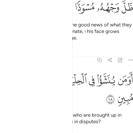
ﲏ
ﲐ
ﲑ
ﲒ
ﲓ
ﲔ
Whenever one of them is given the good news of what they
attribute to the Most Compassionate,
his face grows
1
gloomy, as he suppresses his rage.
Tafsirs
Lessons
Reflections
43:18
ﲕ
ﲖ
ﲗ
ﲘ
ﲙ
ومن ينشا في الحلية وهو في الخصام غير مبين ١٨
ﲚ
ﲛ
ﲜ
َوَمَن يُنَشَّؤُا۟ فِى ٱلْحِلْيَةِ وَهُوَ فِى ٱلْخِصَامِ غَيْرُ مُبِينٍۢ ١٨
ﲝ
ﲞ
˹Do they attribute to Him˺ those who are brought up in
fineries and are not commanding in disputes?