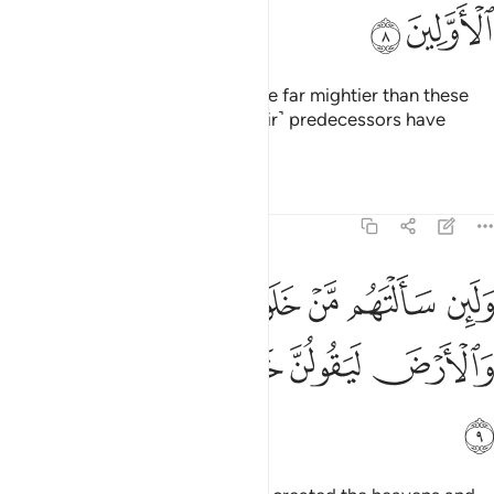
ﲣ
ﲤ
So We destroyed those who were far mightier than these
˹Meccans˺. The examples of ˹their˺ predecessors have
˹already˺ been related.
1
Tafsirs
Lessons
Reflections
43:9
ﲥ
ﲦ
ﲧ
ﲨ
ﲩ
لين سالتهم من خلق السماوات والارض ليقولن خلقهن العزيز العليم ٩
َلَئِن سَأَلْتَهُم مَّنْ خَلَقَ ٱلسَّمَـٰوَٰتِ وَٱلْأَرْضَ لَيَقُولُنَّ خَلَقَهُنَّ ٱلْع
ﲪ
ﲫ
ﲬ
ﲭ
ﲮ
ﲯ