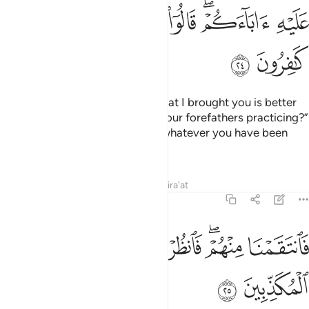
ﱞ
ﱟﱠ
ﱡ
ﱢ
ﱣ
ﱤ
ﱥ
ﱦ
ﱧ
Each ˹warner˺ asked, “Even if what I brought you is better
guidance than what you found your forefathers practicing?”
They replied, “We totally reject whatever you have been
sent with.”
Tafsirs
Lessons
Reflections
Qira'at
43:25
ﱨ
ﱩﱪ
ﱫ
ﱬ
انتقمنا منهم فانظر كيف كان عاقبة المكذبين ٢٥
ﱭ
ﱮ
َٱنتَقَمْنَا مِنْهُمْ ۖ فَٱنظُرْ كَيْفَ كَانَ عَـٰقِبَةُ ٱلْمُكَذِّبِينَ ٢٥
ﱯ
ﱰ