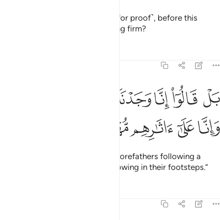
Or have We given them a Book ˹for proof˺, before this
˹Quran˺, to which they are holding firm?
Tafsirs
Lessons
Reflections
43:22
ﳉ
ﳊ
ﳋ
ﳌ
ﳍ
ﳎ
ل قالوا انا وجدنا اباءنا على امة وانا على اثارهم مهتدون ٢٢
ﳏ
َلْ قَالُوٓا۟ إِنَّا وَجَدْنَآ ءَابَآءَنَا عَلَىٰٓ أُمَّةٍۢ وَإِنَّا عَلَىٰٓ ءَاثَـٰرِهِم مُّهْتَدُونَ ٢٢
ﳐ
ﳑ
ﳒ
ﳓ
ﳔ
In fact, they say, “We found our forefathers following a
˹particular˺ way, and we are following in their footsteps.”
Tafsirs
Lessons
Reflections
43:23