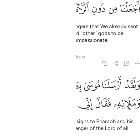
ﲴ
ﲵ
ﲶ
ﲷ
ﲸ
ﲹ
ﲺ
Ask ˹the followers of˺ the messengers that We already sent
before you if We ˹ever˺ appointed ˹other˺ gods to be
worshipped besides the Most Compassionate.
Tafsirs
Lessons
Reflections
Qira'at
43:46
ﲻ
ﲼ
ﲽ
ﲾ
ﲿ
ﳀ
لقد ارسلنا موسى باياتنا الى فرعون ومليه فقال اني رسول رب العالمين 
َلَقَدْ أَرْسَلْنَا مُوسَىٰ بِـَٔايَـٰتِنَآ إِلَىٰ فِرْعَوْنَ وَمَلَإِي۟هِۦ فَقَالَ إِنِّ
ﳁ
ﳂ
ﳃ
ﳄ
ﳅ
ﳆ
ﳇ
Indeed, We sent Moses with Our signs to Pharaoh and his
chiefs, and he said: “I am a messenger of the Lord of all
worlds.”