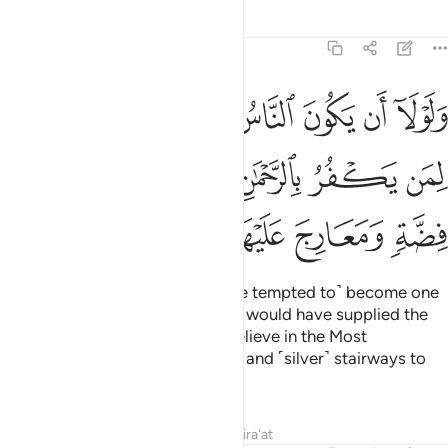
Tafsirs
Lessons
Reflections
43:33
ﳅ
ﳆ
ﳇ
ﳈ
ﳉ
ﳊ
ﳋ
لولا ان يكون الناس امة واحدة لجعلنا لمن يكفر بالرحمان لبيوتهم سقف
َلَوْلَآ أَن يَكُونَ ٱلنَّاسُ أُمَّةًۭ وَٰحِدَةًۭ لَّجَعَلْنَا لِمَن يَكْفُرُ بِٱلرَّحْمَـٰنِ لِبُي
ﳌ
ﳍ
ﳎ
ﳏ
ﳐ
ﳑ
ﳒ
ﳓ
ﳔ
ﳕ
ﳖ
Were it not that people might ˹be tempted to˺ become one
community ˹of disbelievers˺, We would have supplied the
homes of ˹only˺ those who disbelieve in the Most
Compassionate with silver roofs and ˹silver˺ stairways to
ascend,
Tafsirs
Lessons
Reflections
Qira'at