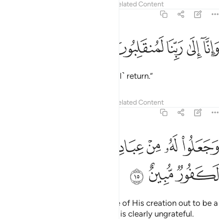
Tafsirs
Lessons
Reflections
Related Content
43:14
ﱰ
ﱱ
ﱲ
انا الى ربنا لمنقلبون ١٤
ﱳ
ﱴ
َإِنَّآ إِلَىٰ رَبِّنَا لَمُنقَلِبُونَ ١٤
And surely to our Lord we will ˹all˺ return.”
Tafsirs
Lessons
Reflections
Related Content
43:15
ﱵ
ﱶ
ﱷ
ﱸ
ﱹﱺ
جعلوا له من عباده جزءا ان الانسان لكفور مبين ١٥
ﱻ
ﱼ
َجَعَلُوا۟ لَهُۥ مِنْ عِبَادِهِۦ جُزْءًا ۚ إِنَّ ٱلْإِنسَـٰنَ لَكَفُورٌۭ مُّبِينٌ ١٥
ﱽ
ﱾ
ﱿ
Still the pagans have made some of His creation out to be a
part of Him.
Indeed, humankind is clearly ungrateful.
1