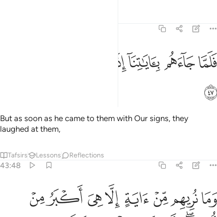
Tafsirs
Lessons
Reflections
43:47
ﳈ
ﳉ
ﳊ
ﳋ
لما جاءهم باياتنا اذا هم منها يضحكون ٤٧
ﳌ
ﳍ
ﳎ
َلَمَّا جَآءَهُم بِـَٔايَـٰتِنَآ إِذَا هُم مِّنْهَا يَضْحَكُونَ ٤٧
ﳏ
But as soon as he came to them with Our signs, they
laughed at them,
Tafsirs
Lessons
Reflections
43:48
ﱁ
ﱂ
ﱃ
ﱄ
ﱅ
ﱆ
ﱇ
ﱈ
ما نريهم من اية الا هي اكبر من اختها واخذناهم بالعذاب لعلهم يرجعون ٤٨
َمَا نُرِيهِم مِّنْ ءَايَةٍ إِلَّا هِىَ أَكْبَرُ مِنْ أُخْتِهَا ۖ وَأَخَذْنَـٰهُم بِٱلْعَذَابِ لَعَلَّهُمْ يَرْجِعُو