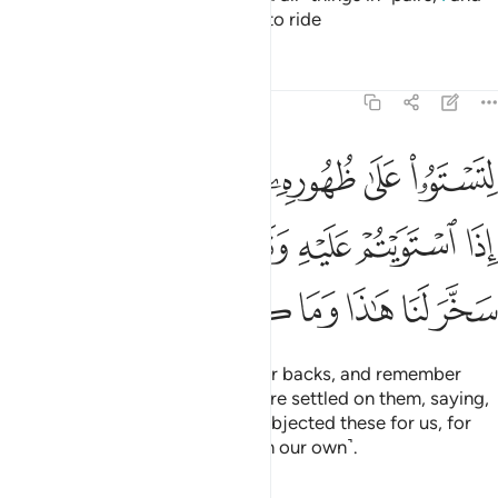
made for you ships and animals to ride
Tafsirs
Lessons
Reflections
43:13
ﱛ
ﱜ
ﱝ
ﱞ
ﱟ
ﱠ
ﱡ
تستووا على ظهوره ثم تذكروا نعمة ربكم اذا استويتم عليه وتقولوا سبحان 
ِتَسْتَوُۥا۟ عَلَىٰ ظُهُورِهِۦ ثُمَّ تَذْكُرُوا۟ نِعْمَةَ رَبِّكُمْ إِذَا ٱسْتَوَيْتُمْ عَلَيْهِ وَتَقُولُوا۟ سُبْحَ
ﱢ
ﱣ
ﱤ
ﱥ
ﱦ
ﱧ
ﱨ
ﱩ
ﱪ
ﱫ
ﱬ
ﱭ
ﱮ
ﱯ
so that you may sit firmly on their backs, and remember
your Lord’s blessings once you are settled on them, saying,
“Glory be to the One Who has subjected these for us, for
we could have never done so ˹on our own˺.