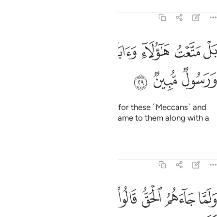
Tafsirs
Lessons
Reflections
43:29
ﲉ
ﲊ
ﲋ
ﲌ
ﲍ
ل متعت هاولاء واباءهم حتى جاءهم الحق ورسول مبين ٢٩
ﲎ
ﲏ
َلْ مَتَّعْتُ هَـٰٓؤُلَآءِ وَءَابَآءَهُمْ حَتَّىٰ جَآءَهُمُ ٱلْحَقُّ وَرَسُولٌۭ مُّبِينٌۭ ٢٩
ﲐ
ﲑ
ﲒ
In fact, I had allowed enjoyment for these ˹Meccans˺ and
their forefathers, until the truth came to them along with a
messenger making things clear.
Tafsirs
Lessons
Reflections
43:30
ﲓ
ﲔ
ﲕ
ﲖ
ﲗ
لما جاءهم الحق قالوا هاذا سحر وانا به كافرون ٣٠
ﲘ
ﲙ
ﲚ
َلَمَّا جَآءَهُمُ ٱلْحَقُّ قَالُوا۟ هَـٰذَا سِحْرٌۭ وَإِنَّا بِهِۦ كَـٰفِرُونَ ٣٠