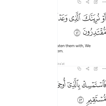
43:42
ﲓ
ﲔ
ﲕ
ﲖ
و نرينك الذي وعدناهم فانا عليهم مقتدرون ٤٢
ﲗ
ﲘ
َوْ نُرِيَنَّكَ ٱلَّذِى وَعَدْنَـٰهُمْ فَإِنَّا عَلَيْهِم مُّقْتَدِرُونَ ٤٢
ﲙ
ﲚ
Or if We show you what We threaten them with, We
certainly have full power over them.
Tafsirs
Lessons
Reflections
Qira'at
43:43
ﲛ
ﲜ
ﲝ
ﲞﲟ
ﲠ
استمسك بالذي اوحي اليك انك على صراط مستقيم ٤٣
ﲡ
ﲢ
َٱسْتَمْسِكْ بِٱلَّذِىٓ أُوحِىَ إِلَيْكَ ۖ إِنَّكَ عَلَىٰ صِرَٰطٍۢ مُّسْتَقِيمٍۢ ٤٣
ﲣ
ﲤ