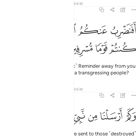
Tafsirs
Lessons
Reflections
Qira'at
43:5
ﲄ
ﲅ
ﲆ
فنضرب عنكم الذكر صفحا ان كنتم قوما مسرفين ٥
ﲇ
ﲈ
َفَنَضْرِبُ عَنكُمُ ٱلذِّكْرَ صَفْحًا أَن كُنتُمْ قَوْمًۭا مُّسْرِفِينَ ٥
ﲉ
ﲊ
ﲋ
ﲌ
Should We then turn the ˹Quranic˺ Reminder away from you
˹simply˺ because you have been a transgressing people?
Tafsirs
Lessons
Reflections
Qira'at
43:6
ﲍ
ﲎ
ﲏ
كم ارسلنا من نبي في الاولين ٦
ﲐ
ﲑ
ﲒ
ﲓ
َكَمْ أَرْسَلْنَا مِن نَّبِىٍّۢ فِى ٱلْأَوَّلِينَ ٦
˹Imagine˺ how many prophets We sent to those ˹destroyed˺