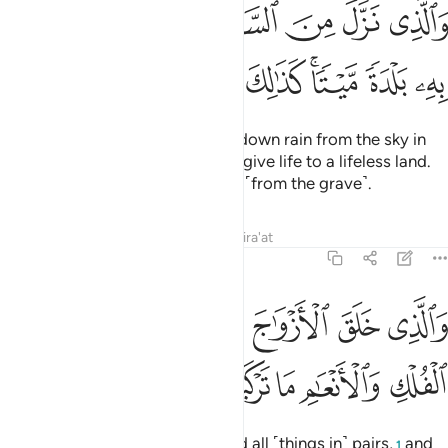
ﱁ
ﱂ
ﱃ
ﱄ
ﱅ
ﱆ
ﱇ
الذي نزل من السماء ماء بقدر فانشرنا به بلدة ميتا كذالك تخرجون ١١
َٱلَّذِى نَزَّلَ مِنَ ٱلسَّمَآءِ مَآءًۢ بِقَدَرٍۢ فَأَنشَرْنَا بِهِۦ بَلْدَةًۭ مَّيْتًۭا ۚ كَذَٰلِكَ تُخْرَجُونَ ١١
ﱈ
ﱉ
ﱊﱋ
ﱌ
ﱍ
ﱎ
And ˹He is the One˺ Who sends down rain from the sky in
perfect measure, with which We give life to a lifeless land.
And so will you be brought forth ˹from the grave˺.
Tafsirs
Lessons
Reflections
Qira'at
43:12
ﱏ
ﱐ
ﱑ
ﱒ
ﱓ
ﱔ
الذي خلق الازواج كلها وجعل لكم من الفلك والانعام ما تركبون ١٢
ﱕ
َٱلَّذِى خَلَقَ ٱلْأَزْوَٰجَ كُلَّهَا وَجَعَلَ لَكُم مِّنَ ٱلْفُلْكِ وَٱلْأَنْعَـٰمِ مَا تَرْكَبُونَ ١٢
ﱖ
ﱗ
ﱘ
ﱙ
ﱚ
And ˹He is the One˺ Who created all ˹things in˺ pairs,
and
1