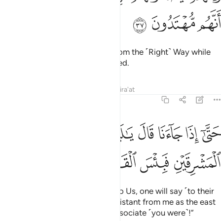
ﱧ
ﱨ
ﱩ
who will certainly hinder them from the ˹Right˺ Way while
they think they are ˹rightly˺ guided.
Tafsirs
Lessons
Reflections
Qira'at
43:38
ﱪ
ﱫ
ﱬ
ﱭ
ﱮ
ﱯ
ﱰ
تى اذا جاءنا قال يا ليت بيني وبينك بعد المشرقين فبيس القرين ٣٨
ﱱ
َتَّىٰٓ إِذَا جَآءَنَا قَالَ يَـٰلَيْتَ بَيْنِى وَبَيْنَكَ بُعْدَ ٱلْمَشْرِقَيْنِ فَبِئْ
ﱲ
ﱳ
ﱴ
ﱵ
But when such a person comes to Us, one will say ˹to their
associate˺, “I wish you were as distant from me as the east
is from the west! What an evil associate ˹you were˺!”