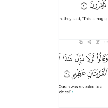
ﲛ
ﲜ
˹But˺ when the truth came to them, they said, “This is magic,
and we totally reject it.”
Tafsirs
Lessons
Reflections
43:31
ﲝ
ﲞ
ﲟ
ﲠ
ﲡ
ﲢ
قالوا لولا نزل هاذا القران على رجل من القريتين عظيم ٣١
ﲣ
ﲤ
َقَالُوا۟ لَوْلَا نُزِّلَ هَـٰذَا ٱلْقُرْءَانُ عَلَىٰ رَجُلٍۢ مِّنَ ٱلْقَرْيَتَيْنِ عَظِيمٍ ٣١
ﲥ
ﲦ
ﲧ
And they exclaimed, “If only this Quran was revealed to a
great man from ˹one of˺ the two cities!”
1
Tafsirs
Lessons
Reflections