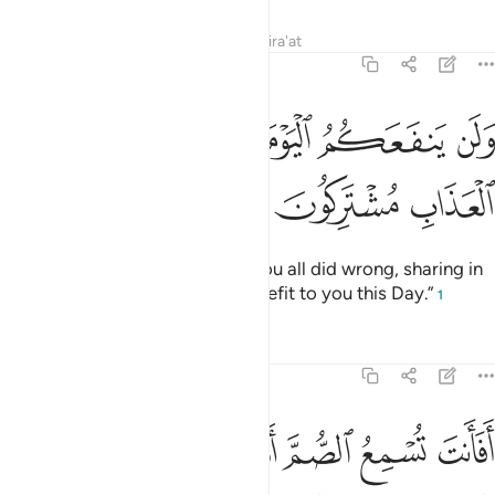
Tafsirs
Lessons
Reflections
Qira'at
43:39
ﱶ
ﱷ
ﱸ
ﱹ
ﱺ
لن ينفعكم اليوم اذ ظلمتم انكم في العذاب مشتركون ٣٩
ﱻ
ﱼ
َلَن يَنفَعَكُمُ ٱلْيَوْمَ إِذ ظَّلَمْتُمْ أَنَّكُمْ فِى ٱلْعَذَابِ مُشْتَرِكُونَ ٣٩
ﱽ
ﱾ
ﱿ
˹It will be said to both,˺ “Since you all did wrong, sharing in
the punishment will be of no benefit to you this Day.”
1
Tafsirs
Lessons
Reflections
43:40
ﲀ
ﲁ
ﲂ
ﲃ
ﲄ
ﲅ
فانت تسمع الصم او تهدي العمي ومن كان في ضلال مبين ٤٠
ﲆ
َفَأَنتَ تُسْمِعُ ٱلصُّمَّ أَوْ تَهْدِى ٱلْعُمْىَ وَمَن كَانَ فِى ضَلَـٰلٍۢ مُّبِينٍۢ ٤٠