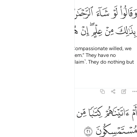
ﲮ
ﲯ
ﲰ
ﲱ
ﲲ
ﲳﲴ
ﲵ
ﲶ
قالوا لو شاء الرحمان ما عبدناهم ما لهم بذالك من علم ان هم الا يخرصو
َقَالُوا۟ لَوْ شَآءَ ٱلرَّحْمَـٰنُ مَا عَبَدْنَـٰهُم ۗ مَّا لَهُم بِذَٰلِكَ مِنْ عِلْمٍ ۖ إِنْ هُمْ إِلَّا يَخْرُ
ﲷ
ﲸ
ﲹﲺ
ﲻ
ﲼ
ﲽ
ﲾ
ﲿ
And they argue, “Had the Most Compassionate willed, we
would have never worshipped them.” They have no
knowledge ˹in support˺ of this ˹claim˺. They do nothing but
lie.
Tafsirs
Lessons
Reflections
43:21
ﳀ
ﳁ
ﳂ
ﳃ
ﳄ
م اتيناهم كتابا من قبله فهم به مستمسكون ٢١
ﳅ
ﳆ
َمْ ءَاتَيْنَـٰهُمْ كِتَـٰبًۭا مِّن قَبْلِهِۦ فَهُم بِهِۦ مُسْتَمْسِكُونَ ٢١
ﳇ
ﳈ