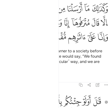
ﱁ
ﱂ
ﱃ
ﱄ
ﱅ
ﱆ
ﱇ
ﱈ
ﱉ
كذالك ما ارسلنا من قبلك في قرية من نذير الا قال مترفوها انا وجدنا ابا
َكَذَٰلِكَ مَآ أَرْسَلْنَا مِن قَبْلِكَ فِى قَرْيَةٍۢ مِّن نَّذِيرٍ إِلَّا قَالَ مُتْرَفُوهَآ إِنَّا وَجَدْنَآ 
ﱊ
ﱋ
ﱌ
ﱍ
ﱎ
ﱏ
ﱐ
ﱑ
ﱒ
ﱓ
ﱔ
ﱕ
ﱖ
Similarly, whenever We sent a warner to a society before
you ˹O Prophet˺, its ˹spoiled˺ elite would say, “We found
our forefathers following a ˹particular˺ way, and we are
walking in their footsteps.”
Tafsirs
Lessons
Reflections
43:24
ﱗ ﱘ
ﱙ
ﱚ
ﱛ
ﱜ
ﱝ
ال اولو جيتكم باهدى مما وجدتم عليه اباءكم قالوا انا بما ارسلتم به كاف
َـٰلَ أَوَلَوْ جِئْتُكُم بِأَهْدَىٰ مِمَّا وَجَدتُّمْ عَلَيْهِ ءَابَآءَكُمْ ۖ قَالُوٓا۟ إِنَّا بِمَآ أُرْسِلْتُم بِه