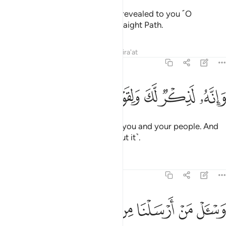
So hold firmly to what has been revealed to you ˹O
Prophet˺. You are truly on the Straight Path.
Tafsirs
Lessons
Reflections
Qira'at
43:44
ﲥ
ﲦ
ﲧ
ﲨﲩ
انه لذكر لك ولقومك وسوف تسالون ٤٤
ﲪ
ﲫ
ﲬ
َإِنَّهُۥ لَذِكْرٌۭ لَّكَ وَلِقَوْمِكَ ۖ وَسَوْفَ تُسْـَٔلُونَ ٤٤
Surely this ˹Quran˺ is a glory for you and your people. And
you will ˹all˺ be questioned ˹about it˺.
Tafsirs
Lessons
Reflections
43:45
ﲭ
ﲮ
ﲯ
ﲰ
ﲱ
ﲲ
ﲳ
اسال من ارسلنا من قبلك من رسلنا اجعلنا من دون الرحمان الهة يعبدون
َسْـَٔلْ مَنْ أَرْسَلْنَا مِن قَبْلِكَ مِن رُّسُلِنَآ أَجَعَلْنَا مِن دُونِ ٱلرَّحْمَـٰنِ ءَالِهَةًۭ يُ