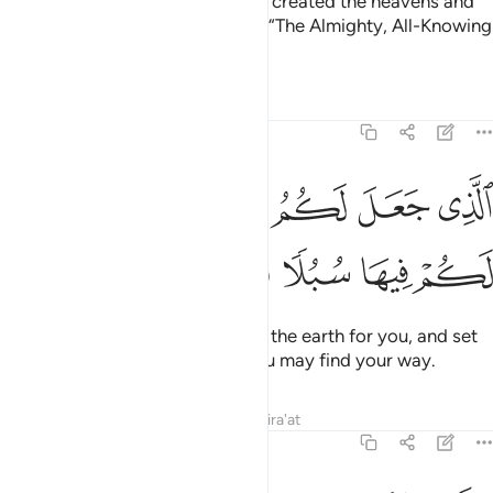
If you ask them ˹O Prophet˺ who created the heavens and
the earth, they will certainly say, “The Almighty, All-Knowing
did.”
Tafsirs
Lessons
Reflections
43:10
ﲰ
ﲱ
ﲲ
ﲳ
ﲴ
لذي جعل لكم الارض مهدا وجعل لكم فيها سبلا لعلكم تهتدون ١٠
ﲵ
لَّذِى جَعَلَ لَكُمُ ٱلْأَرْضَ مَهْدًۭا وَجَعَلَ لَكُمْ فِيهَا سُبُلًۭا لَّعَلَّكُمْ تَهْتَدُونَ ٠
ﲶ
ﲷ
ﲸ
ﲹ
ﲺ
ﲻ
˹He is the One˺ Who has laid out the earth for you, and set
in it pathways for you so that you may find your way.
Tafsirs
Lessons
Reflections
Qira'at
43:11