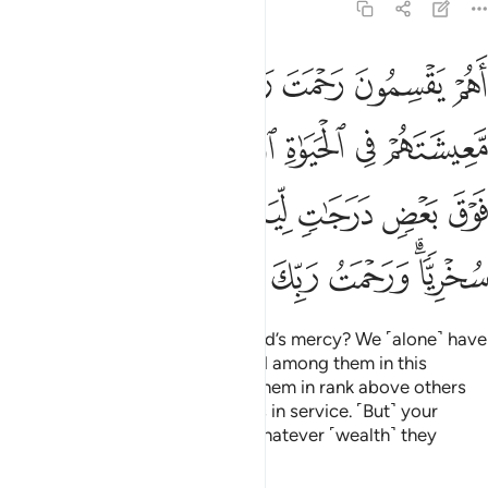
43:32
ﲨ
ﲩ
ﲪ
ﲫﲬ
ﲭ
ﲮ
ﲯ
هم يقسمون رحمت ربك نحن قسمنا بينهم معيشتهم في الحياة الدنيا و
َهُمْ يَقْسِمُونَ رَحْمَتَ رَبِّكَ ۚ نَحْنُ قَسَمْنَا بَيْنَهُم مَّعِيشَتَهُمْ فِى ٱلْحَيَوٰةِ ٱلد
ﲰ
ﲱ
ﲲ
ﲳﲴ
ﲵ
ﲶ
ﲷ
ﲸ
ﲹ
ﲺ
ﲻ
ﲼ
ﲽﲾ
ﲿ
ﳀ
ﳁ
ﳂ
ﳃ
ﳄ
Is it they who distribute your Lord’s mercy? We ˹alone˺ have
distributed their ˹very˺ livelihood among them in this
worldly life and raised some of them in rank above others
so that some may employ others in service. ˹But˺ your
Lord’s mercy is far better than whatever ˹wealth˺ they
amass.