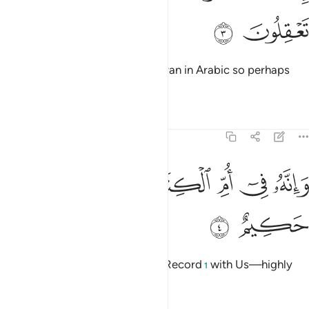
ﱺ
ﱻ
Certainly, We have made it a Quran in Arabic so perhaps
you will understand.
Tafsirs
Lessons
Reflections
43:4
ﱼ
ﱽ
ﱾ
انه في ام الكتاب لدينا لعلي حكيم ٤
ﱿ
ﲀ
ﲁ
َإِنَّهُۥ فِىٓ أُمِّ ٱلْكِتَـٰبِ لَدَيْنَا لَعَلِىٌّ حَكِيمٌ ٤
ﲂ
ﲃ
And indeed, it is—in the Master Record
with Us—highly
1
esteemed, rich in wisdom.