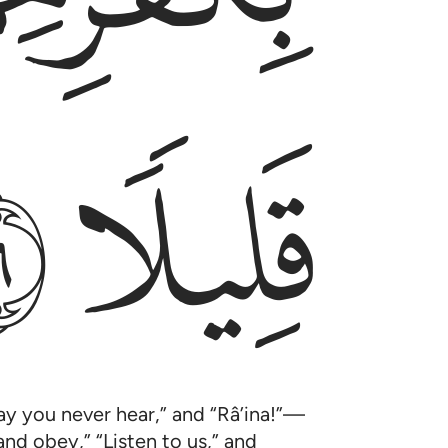
ﱲ
ﱳ
y you never hear,” and “Râ’ina!”—
and obey,” “Listen to us,” and