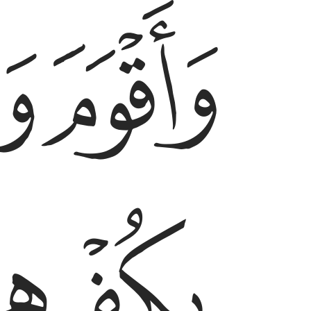
ﱪ
ﱫ
ﱮ