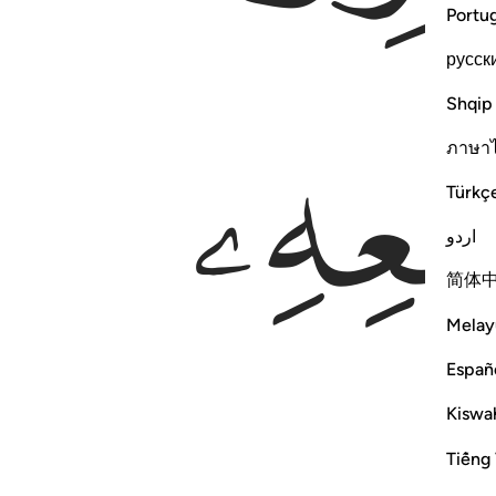
Portu
русск
Shqip
ภาษา
Türkç
اردو
简体
Melay
Españ
Kiswah
Tiếng 