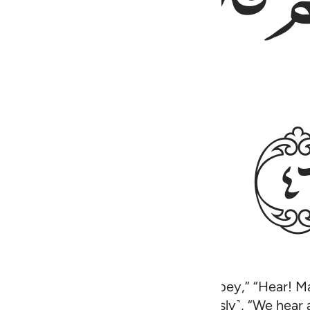
xt and say, “We listen and we disobey,” “Hear! Ma
 the faith. Had they said ˹courteously˺, “We hear 