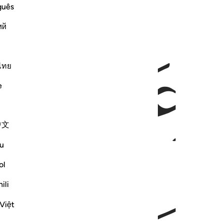
guês
ий
ﱑ
ﱒ
ไทย
e
中文
u
ol
ili
Việt