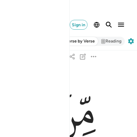
Sign in
Verse by Verse
Reading
ﱌ
ﱍ
من الذين هادوا يحرفون الكلم عن مواضعه ويقولون س
مِّنَ ٱلَّذِينَ هَادُوا۟ يُحَرِّفُونَ ٱلْكَلِمَ عَن مَّوَاضِعِهِۦ وَيَ