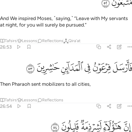
ﲺ
ﲻ
And We inspired Moses, ˹saying,˺ “Leave with My servants
at night, for you will surely be pursued.”
Tafsirs
Lessons
Reflections
Qira'at
26:53
ﲼ
ﲽ
ﲾ
ارسل فرعون في المداين حاشرين ٥٣
ﲿ
ﳀ
ﳁ
َأَرْسَلَ فِرْعَوْنُ فِى ٱلْمَدَآئِنِ حَـٰشِرِينَ ٥٣
Then Pharaoh sent mobilizers to all cities,
Tafsirs
Lessons
Reflections
26:54
ﳂ
ﳃ
ن هاولاء لشرذمة قليلون ٥٤
ﳄ
ﳅ
ﳆ
ِنَّ هَـٰٓؤُلَآءِ لَشِرْذِمَةٌۭ قَلِيلُونَ ٥٤