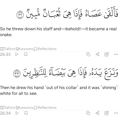
ﲤ
ﲥ
ﲦ
القى عصاه فاذا هي ثعبان مبين ٣٢
ﲧ
ﲨ
ﲩ
ﲪ
َأَلْقَىٰ عَصَاهُ فَإِذَا هِىَ ثُعْبَانٌۭ مُّبِينٌۭ ٣٢
So he threw down his staff and—behold!—it became a real
snake.
Tafsirs
Lessons
Reflections
26:33
ﲫ
ﲬ
ﲭ
ﲮ
نزع يده فاذا هي بيضاء للناظرين ٣٣
ﲯ
ﲰ
ﲱ
َنَزَعَ يَدَهُۥ فَإِذَا هِىَ بَيْضَآءُ لِلنَّـٰظِرِينَ ٣٣
Then he drew his hand ˹out of his collar˺ and it was ˹shining˺
white for all to see.
Tafsirs
Lessons
Reflections
26:34