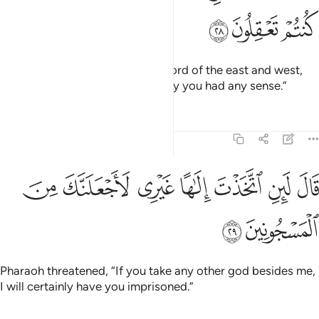
ﲊ
ﲋ
ﲌ
Moses responded: “˹He is˺ the Lord of the east and west,
and everything in between, if only you had any sense.”
Tafsirs
Lessons
Reflections
26:29
ﲍ
ﲎ
ﲏ
ﲐ
ﲑ
ال لين اتخذت الاها غيري لاجعلنك من المسجونين ٢٩
ﲒ
ﲓ
َالَ لَئِنِ ٱتَّخَذْتَ إِلَـٰهًا غَيْرِى لَأَجْعَلَنَّكَ مِنَ ٱلْمَسْجُونِينَ ٢٩
ﲔ
ﲕ
Pharaoh threatened, “If you take any other god besides me,
I will certainly have you imprisoned.”