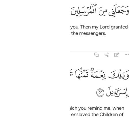
ﱐ
ﱑ
ﱒ
ﱓ
So I fled from you when I feared you. Then my Lord granted
me wisdom and made me one of the messengers.
Tafsirs
Lessons
Reflections
26:22
ﱔ
ﱕ
ﱖ
ﱗ
ﱘ
تلك نعمة تمنها علي ان عبدت بني اسراييل ٢٢
ﱙ
ﱚ
َتِلْكَ نِعْمَةٌۭ تَمُنُّهَا عَلَىَّ أَنْ عَبَّدتَّ بَنِىٓ إِسْرَٰٓءِيلَ ٢٢
ﱛ
ﱜ
How can that be a ‘favour,’ of which you remind me, when
˹it was only because˺ you ˹have˺ enslaved the Children of
Israel?”