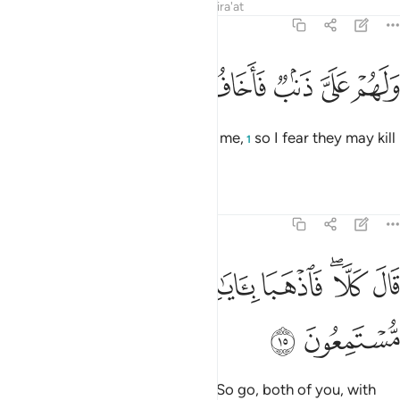
Tafsirs
Lessons
Reflections
Qira'at
26:14
ﲫ
ﲬ
ﲭ
لهم علي ذنب فاخاف ان يقتلون ١٤
ﲮ
ﲯ
ﲰ
ﲱ
َلَهُمْ عَلَىَّ ذَنۢبٌۭ فَأَخَافُ أَن يَقْتُلُونِ ١٤
Also, they have a charge against me,
so I fear they may kill
1
me.”
Tafsirs
Lessons
Reflections
26:15
ﲲ
ﲳﲴ
ﲵ
ﲶﲷ
ال كلا فاذهبا باياتنا انا معكم مستمعون ١٥
ﲸ
ﲹ
َالَ كَلَّا ۖ فَٱذْهَبَا بِـَٔايَـٰتِنَآ ۖ إِنَّا مَعَكُم مُّسْتَمِعُونَ ١٥
ﲺ
ﲻ
Allah responded, “Certainly not! So go, both of you, with