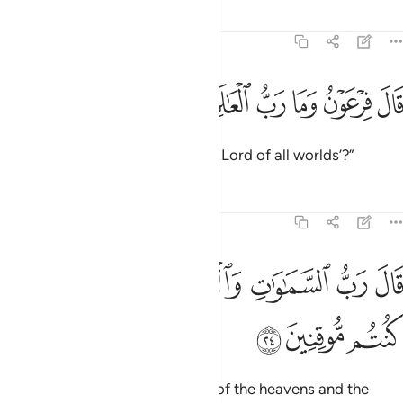
Tafsirs
Lessons
Reflections
26:23
ﱝ
ﱞ
ﱟ
ﱠ
ال فرعون وما رب العالمين ٢٣
ﱡ
ﱢ
َالَ فِرْعَوْنُ وَمَا رَبُّ ٱلْعَـٰلَمِينَ ٢٣
Pharaoh asked, “And what is ‘the Lord of all worlds’?”
Tafsirs
Lessons
Reflections
26:24
ﱣ
ﱤ
ﱥ
ﱦ
ﱧ
ال رب السماوات والارض وما بينهما ان كنتم موقنين ٢٤
ﱨﱩ
ﱪ
َالَ رَبُّ ٱلسَّمَـٰوَٰتِ وَٱلْأَرْضِ وَمَا بَيْنَهُمَآ ۖ إِن كُنتُم مُّوقِنِينَ ٢٤
ﱫ
ﱬ
ﱭ
Moses replied, “˹He is˺ the Lord of the heavens and the