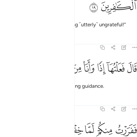
ﳛ
ﳜ
Then you did what you did,
being ˹utterly˺ ungrateful!”
1
Tafsirs
Lessons
Reflections
26:20
ﱁ
ﱂ
ﱃ
ﱄ
ال فعلتها اذا وانا من الضالين ٢٠
ﱅ
ﱆ
ﱇ
َالَ فَعَلْتُهَآ إِذًۭا وَأَنَا۠ مِنَ ٱلضَّآلِّينَ ٢٠
Moses replied, “I did it then, lacking guidance.
Tafsirs
Lessons
Reflections
26:21
ﱈ
ﱉ
ﱊ
ﱋ
ﱌ
ﱍ
ﱎ
ﱏ
فررت منكم لما خفتكم فوهب لي ربي حكما وجعلني من المرسلين ٢١
َفَرَرْتُ مِنكُمْ لَمَّا خِفْتُكُمْ فَوَهَبَ لِى رَبِّى حُكْمًۭا وَجَعَلَنِى مِنَ ٱلْ