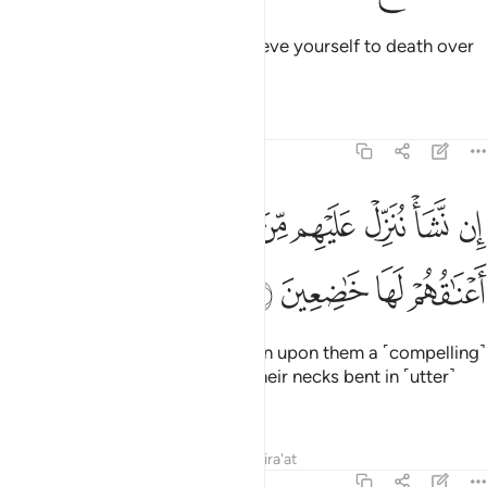
Perhaps you ˹O Prophet˺ will grieve yourself to death over
their disbelief.
Tafsirs
Lessons
Reflections
26:4
ﱏ
ﱐ
ﱑ
ﱒ
ﱓ
ﱔ
ﱕ
ن نشا ننزل عليهم من السماء اية فظلت اعناقهم لها خاضعين ٤
ﱖ
ِن نَّشَأْ نُنَزِّلْ عَلَيْهِم مِّنَ ٱلسَّمَآءِ ءَايَةًۭ فَظَلَّتْ أَعْنَـٰقُهُمْ لَهَا خَـٰضِعِينَ ٤
ﱗ
ﱘ
ﱙ
ﱚ
If We willed, We could send down upon them a ˹compelling˺
sign from the heavens, leaving their necks bent in ˹utter˺
submission to it.
Tafsirs
Lessons
Reflections
Qira'at
26:5