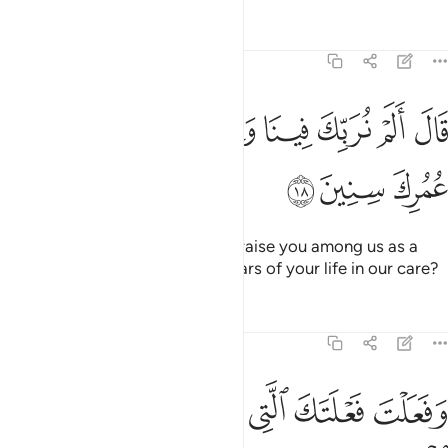
Tafsirs
Lessons
Reflections
26:18
ﳊ
ﳋ
ﳌ
ﳍ
ﳎ
ﳏ
ال الم نربك فينا وليدا ولبثت فينا من عمرك سنين ١٨
ﳐ
ﳑ
َالَ أَلَمْ نُرَبِّكَ فِينَا وَلِيدًۭا وَلَبِثْتَ فِينَا مِنْ عُمُرِكَ سِنِينَ ١٨
ﳒ
ﳓ
ﳔ
Pharaoh protested, “Did we not raise you among us as a
child, and you stayed several years of your life in our care?
Tafsirs
Lessons
Reflections
26:19
ﳕ
ﳖ
ﳗ
ﳘ
فعلت فعلتك التي فعلت وانت من الكافرين ١٩
ﳙ
ﳚ
َفَعَلْتَ فَعْلَتَكَ ٱلَّتِى فَعَلْتَ وَأَنتَ مِنَ ٱلْكَـٰفِرِينَ ١٩