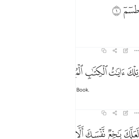
سم ١
ﱁ
ﱂ
سٓمٓ ١
Ṭâ-Sĩn-Mĩm.
Tafsirs
Lessons
Reflections
26:2
ﱃ
ﱄ
لك ايات الكتاب المبين ٢
ﱅ
ﱆ
ﱇ
ِلْكَ ءَايَـٰتُ ٱلْكِتَـٰبِ ٱلْمُبِينِ ٢
These are the verses of the clear Book.
Tafsirs
Lessons
Reflections
26:3
ﱈ
ﱉ
ﱊ
ﱋ
علك باخع نفسك الا يكونوا مومنين ٣
ﱌ
ﱍ
ﱎ
َعَلَّكَ بَـٰخِعٌۭ نَّفْسَكَ أَلَّا يَكُونُوا۟ مُؤْمِنِينَ ٣