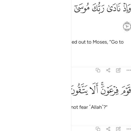
ﲌ
ﲍ
ﲎ
ﲏ
ﲐ
ﲑ
اذ نادى ربك موسى ان ايت القوم الظالمين ١٠
ﲒ
ﲓ
َإِذْ نَادَىٰ رَبُّكَ مُوسَىٰٓ أَنِ ٱئْتِ ٱلْقَوْمَ ٱلظَّـٰلِمِينَ ١٠
ﲔ
˹Remember˺ when your Lord called out to Moses, “Go to
the wrongdoing people—
Tafsirs
Lessons
Reflections
26:11
ﲕ
ﲖﲗ
وم فرعون الا يتقون ١١
ﲘ
ﲙ
ﲚ
َوْمَ فِرْعَوْنَ ۚ أَلَا يَتَّقُونَ ١١
the people of Pharaoh. Will they not fear ˹Allah˺?”
Tafsirs
Lessons
Reflections
26:12