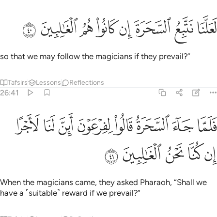
ﱁ
ﱂ
ﱃ
ﱄ
علنا نتبع السحرة ان كانوا هم الغالبين ٤٠
ﱅ
ﱆ
ﱇ
ﱈ
َعَلَّنَا نَتَّبِعُ ٱلسَّحَرَةَ إِن كَانُوا۟ هُمُ ٱلْغَـٰلِبِينَ ٤٠
so that we may follow the magicians if they prevail?”
Tafsirs
Lessons
Reflections
26:41
ﱉ
ﱊ
ﱋ
ﱌ
ﱍ
ﱎ
ﱏ
لما جاء السحرة قالوا لفرعون اين لنا لاجرا ان كنا نحن الغالبين ٤١
ﱐ
َلَمَّا جَآءَ ٱلسَّحَرَةُ قَالُوا۟ لِفِرْعَوْنَ أَئِنَّ لَنَا لَأَجْرًا إِن كُنَّا نَ
ﱑ
ﱒ
ﱓ
ﱔ
ﱕ
When the magicians came, they asked Pharaoh, “Shall we
have a ˹suitable˺ reward if we prevail?”