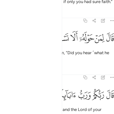
earth and everything in between, if only you had sure faith.”
Tafsirs
Lessons
Reflections
26:25
ﱮ
ﱯ
ﱰ
ﱱ
ال لمن حوله الا تستمعون ٢٥
ﱲ
ﱳ
َالَ لِمَنْ حَوْلَهُۥٓ أَلَا تَسْتَمِعُونَ ٢٥
Pharaoh said to those around him, “Did you hear ˹what he
said˺?”
Tafsirs
Lessons
Reflections
26:26
ﱴ
ﱵ
ﱶ
ال ربكم ورب ابايكم الاولين ٢٦
ﱷ
ﱸ
ﱹ
َالَ رَبُّكُمْ وَرَبُّ ءَابَآئِكُمُ ٱلْأَوَّلِينَ ٢٦
Moses added, “˹He is˺ your Lord and the Lord of your