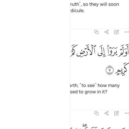
They have certainly denied ˹the truth˺, so they will soon
face the consequences of their ridicule.
Tafsirs
Lessons
Reflections
26:7
ﱰ
ﱱ
ﱲ
ﱳ
ﱴ
ﱵ
ﱶ
ﱷ
ولم يروا الى الارض كم انبتنا فيها من كل زوج كريم ٧
ﱸ
ﱹ
َوَلَمْ يَرَوْا۟ إِلَى ٱلْأَرْضِ كَمْ أَنۢبَتْنَا فِيهَا مِن كُلِّ زَوْجٍۢ كَرِيمٍ ٧
ﱺ
ﱻ
Have they failed to look at the earth, ˹to see˺ how many
types of fine plants We have caused to grow in it?
Tafsirs
Lessons
Reflections
26:8
ن في ذالك لاية وما كان اكثرهم مومنين ٨