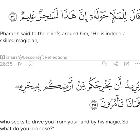
ﲲ
ﲳ
ﲴ
ﲵ
ال للملا حوله ان هاذا لساحر عليم ٣٤
ﲶ
ﲷ
ﲸ
ﲹ
َالَ لِلْمَلَإِ حَوْلَهُۥٓ إِنَّ هَـٰذَا لَسَـٰحِرٌ عَلِيمٌۭ ٣٤
Pharaoh said to the chiefs around him, “He is indeed a
skilled magician,
Tafsirs
Lessons
Reflections
26:35
ﲺ
ﲻ
ﲼ
ﲽ
ﲾ
ريد ان يخرجكم من ارضكم بسحره فماذا تامرون ٣٥
ﲿ
ُرِيدُ أَن يُخْرِجَكُم مِّنْ أَرْضِكُم بِسِحْرِهِۦ فَمَاذَا تَأْمُرُونَ ٣٥
ﳀ
ﳁ
ﳂ
who seeks to drive you from your land by his magic. So
what do you propose?”