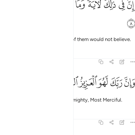
ﱼ
ﱽ
ﱾ
ﱿﲀ
ﲁ
ﲂ
ﲃ
ﲄ
ِنَّ فِى ذَٰلِكَ لَـَٔايَةًۭ ۖ وَمَا كَانَ أَكْثَرُهُم مُّؤْمِنِينَ ٨
ﲅ
Surely in this is a sign. Yet most of them would not believe.
Tafsirs
Lessons
Reflections
26:9
ﲆ
ﲇ
ﲈ
ان ربك لهو العزيز الرحيم ٩
ﲉ
ﲊ
ﲋ
َإِنَّ رَبَّكَ لَهُوَ ٱلْعَزِيزُ ٱلرَّحِيمُ ٩
And your Lord is certainly the Almighty, Most Merciful.
Tafsirs
Lessons
Reflections
26:10