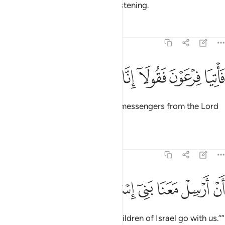
Our signs. We will be with you, listening.
Tafsirs
Lessons
Reflections
26:16
ﲼ
ﲽ
ﲾ
ﲿ
اتيا فرعون فقولا انا رسول رب العالمين ١٦
ﳀ
ﳁ
ﳂ
ﳃ
َأْتِيَا فِرْعَوْنَ فَقُولَآ إِنَّا رَسُولُ رَبِّ ٱلْعَـٰلَمِينَ ١٦
Go to Pharaoh and say, ‘We are messengers from the Lord
of all worlds,
Tafsirs
Lessons
Reflections
26:17
ﳄ
ﳅ
ﳆ
ن ارسل معنا بني اسراييل ١٧
ﳇ
ﳈ
ﳉ
َنْ أَرْسِلْ مَعَنَا بَنِىٓ إِسْرَٰٓءِيلَ ١٧
˹commanded to say:˺ ‘Let the Children of Israel go with us.’’”