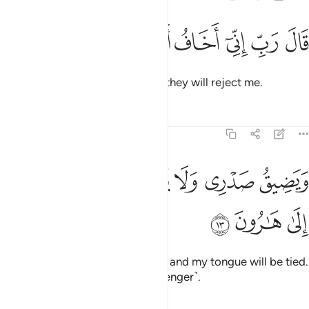
ﲛ
ﲜ
ﲝ
ال رب اني اخاف ان يكذبون ١٢
ﲞ
ﲟ
ﲠ
ﲡ
َالَ رَبِّ إِنِّىٓ أَخَافُ أَن يُكَذِّبُونِ ١٢
He replied, “My Lord! I fear that they will reject me.
Tafsirs
Lessons
Reflections
26:13
ﲢ
ﲣ
ﲤ
ﲥ
يضيق صدري ولا ينطلق لساني فارسل الى هارون ١٣
ﲦ
ﲧ
َيَضِيقُ صَدْرِى وَلَا يَنطَلِقُ لِسَانِى فَأَرْسِلْ إِلَىٰ هَـٰرُونَ ١٣
ﲨ
ﲩ
ﲪ
And ˹so˺ my heart will be broken and my tongue will be tied.
So send Aaron along ˹as a messenger˺.