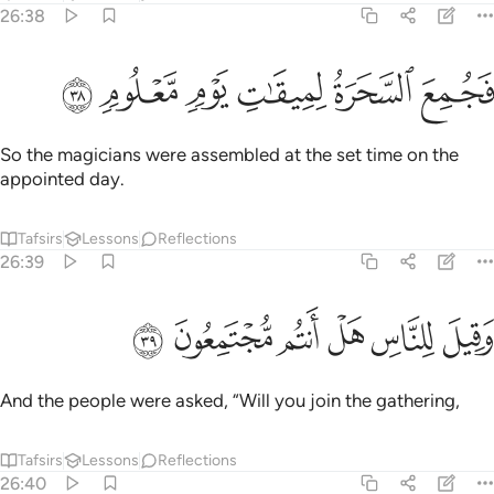
26:38
ﳐ
ﳑ
جمع السحرة لميقات يوم معلوم ٣٨
ﳒ
ﳓ
ﳔ
ﳕ
َجُمِعَ ٱلسَّحَرَةُ لِمِيقَـٰتِ يَوْمٍۢ مَّعْلُومٍۢ ٣٨
So the magicians were assembled at the set time on the
appointed day.
Tafsirs
Lessons
Reflections
26:39
ﳖ
ﳗ
ﳘ
ﳙ
قيل للناس هل انتم مجتمعون ٣٩
ﳚ
ﳛ
َقِيلَ لِلنَّاسِ هَلْ أَنتُم مُّجْتَمِعُونَ ٣٩
And the people were asked, “Will you join the gathering,
Tafsirs
Lessons
Reflections
26:40