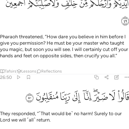
ﲖ
ﲗ
ﲘ
ﲙ
ﲚ
ﲛ
ﲜ
Pharaoh threatened, “How dare you believe in him before I
give you permission? He must be your master who taught
you magic, but soon you will see. I will certainly cut off your
hands and feet on opposite sides, then crucify you all.”
Tafsirs
Lessons
Reflections
26:50
ﲝ
ﲞ
ﲟﲠ
ﲡ
ﲢ
الوا لا ضير انا الى ربنا منقلبون ٥٠
ﲣ
ﲤ
ﲥ
َالُوا۟ لَا ضَيْرَ ۖ إِنَّآ إِلَىٰ رَبِّنَا مُنقَلِبُونَ ٥٠
They responded, “˹That would be˺ no harm! Surely to our
Lord we will ˹all˺ return.