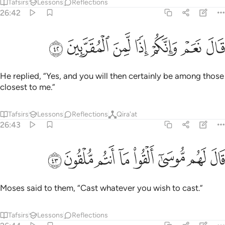
Tafsirs
Lessons
Reflections
26:42
ﱖ
ﱗ
ﱘ
ﱙ
ال نعم وانكم اذا لمن المقربين ٤٢
ﱚ
ﱛ
ﱜ
َالَ نَعَمْ وَإِنَّكُمْ إِذًۭا لَّمِنَ ٱلْمُقَرَّبِينَ ٤٢
He replied, “Yes, and you will then certainly be among those
closest to me.”
Tafsirs
Lessons
Reflections
Qira'at
26:43
ﱝ
ﱞ
ﱟ
ﱠ
ﱡ
ال لهم موسى القوا ما انتم ملقون ٤٣
ﱢ
ﱣ
ﱤ
َالَ لَهُم مُّوسَىٰٓ أَلْقُوا۟ مَآ أَنتُم مُّلْقُونَ ٤٣
Moses said to them, “Cast whatever you wish to cast.”
Tafsirs
Lessons
Reflections