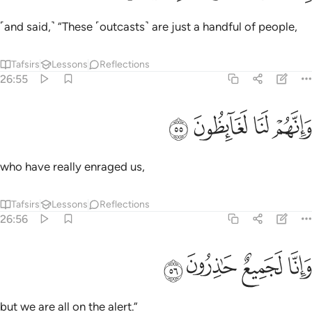
˹and said,˺ “These ˹outcasts˺ are just a handful of people,
Tafsirs
Lessons
Reflections
26:55
ﳇ
ﳈ
انهم لنا لغايظون ٥٥
ﳉ
ﳊ
َإِنَّهُمْ لَنَا لَغَآئِظُونَ ٥٥
who have really enraged us,
Tafsirs
Lessons
Reflections
26:56
ﳋ
ﳌ
انا لجميع حاذرون ٥٦
ﳍ
ﳎ
َإِنَّا لَجَمِيعٌ حَـٰذِرُونَ ٥٦
but we are all on the alert.”