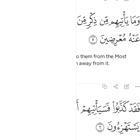
ﱛ
ﱜ
ﱝ
ﱞ
ﱟ
ﱠ
ﱡ
ﱢ
ما ياتيهم من ذكر من الرحمان محدث الا كانوا عنه معرضين ٥
ﱣ
َمَا يَأْتِيهِم مِّن ذِكْرٍۢ مِّنَ ٱلرَّحْمَـٰنِ مُحْدَثٍ إِلَّا كَانُوا۟ عَنْهُ مُعْرِضِينَ ٥
ﱤ
ﱥ
ﱦ
Whatever new reminder comes to them from the Most
Compassionate, they always turn away from it.
Tafsirs
Lessons
Reflections
26:6
ﱧ
ﱨ
ﱩ
ﱪ
ﱫ
قد كذبوا فسياتيهم انباء ما كانوا به يستهزيون ٦
ﱬ
ﱭ
َقَدْ كَذَّبُوا۟ فَسَيَأْتِيهِمْ أَنۢبَـٰٓؤُا۟ مَا كَانُوا۟ بِهِۦ يَسْتَهْزِءُونَ ٦
ﱮ
ﱯ