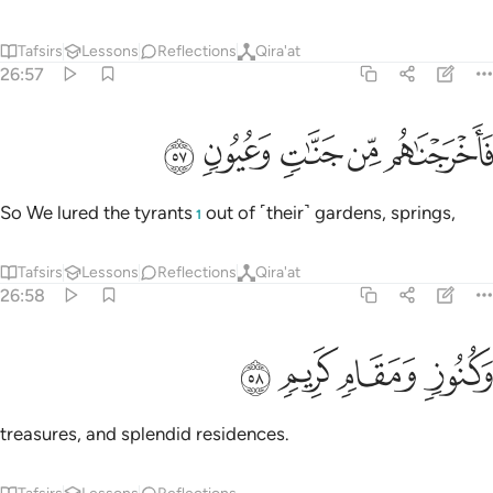
Tafsirs
Lessons
Reflections
Qira'at
26:57
ﳏ
ﳐ
اخرجناهم من جنات وعيون ٥٧
ﳑ
ﳒ
ﳓ
َأَخْرَجْنَـٰهُم مِّن جَنَّـٰتٍۢ وَعُيُونٍۢ ٥٧
So We lured the tyrants
out of ˹their˺ gardens, springs,
1
Tafsirs
Lessons
Reflections
Qira'at
26:58
ﳔ
كنوز ومقام كريم ٥٨
ﳕ
ﳖ
ﳗ
َكُنُوزٍۢ وَمَقَامٍۢ كَرِيمٍۢ ٥٨
treasures, and splendid residences.