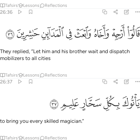
Tafsirs
Lessons
Reflections
26:36
ﳃ
ﳄ
ﳅ
ﳆ
ﳇ
الوا ارجه واخاه وابعث في المداين حاشرين ٣٦
ﳈ
ﳉ
ﳊ
َالُوٓا۟ أَرْجِهْ وَأَخَاهُ وَٱبْعَثْ فِى ٱلْمَدَآئِنِ حَـٰشِرِينَ ٣٦
They replied, “Let him and his brother wait and dispatch
mobilizers to all cities
Tafsirs
Lessons
Reflections
26:37
ﳋ
ﳌ
اتوك بكل سحار عليم ٣٧
ﳍ
ﳎ
ﳏ
َأْتُوكَ بِكُلِّ سَحَّارٍ عَلِيمٍۢ ٣٧
to bring you every skilled magician.”
Tafsirs
Lessons
Reflections