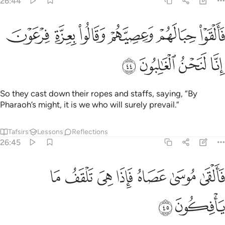
26:44
ﱥ
ﱦ
ﱧ
ﱨ
ﱩ
القوا حبالهم وعصيهم وقالوا بعزة فرعون انا لنحن الغالبون ٤٤
ﱪ
َأَلْقَوْا۟ حِبَالَهُمْ وَعِصِيَّهُمْ وَقَالُوا۟ بِعِزَّةِ فِرْعَوْنَ إِنَّا لَنَحْنُ ٱ
ﱫ
ﱬ
ﱭ
ﱮ
So they cast down their ropes and staffs, saying, “By
Pharaoh’s might, it is we who will surely prevail.”
Tafsirs
Lessons
Reflections
26:45
ﱯ
ﱰ
ﱱ
ﱲ
ﱳ
القى موسى عصاه فاذا هي تلقف ما يافكون ٤٥
ﱴ
ﱵ
َأَلْقَىٰ مُوسَىٰ عَصَاهُ فَإِذَا هِىَ تَلْقَفُ مَا يَأْفِكُونَ ٤٥
ﱶ
ﱷ