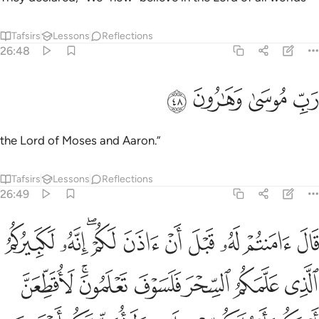
Tafsirs
Lessons
Reflections
26:48
ﲁ
ﲂ
ب موسى وهارون ٤٨
ﲃ
ﲄ
َبِّ مُوسَىٰ وَهَـٰرُونَ ٤٨
the Lord of Moses and Aaron.”
Tafsirs
Lessons
Reflections
26:49
ﲅ
ﲆ
ﲇ
ﲈ
ﲉ
ﲊ
ﲋﲌ
ﲍ
ﲎ
ال امنتم له قبل ان اذن لكم انه لكبيركم الذي علمكم السحر فلسوف ت
َالَ ءَامَنتُمْ لَهُۥ قَبْلَ أَنْ ءَاذَنَ لَكُمْ ۖ إِنَّهُۥ لَكَبِيرُكُمُ ٱلَّذِى عَلَّمَكُمُ ٱلسِّحْرَ فَل
ﲏ
ﲐ
ﲑ
ﲒ
ﲓﲔ
ﲕ