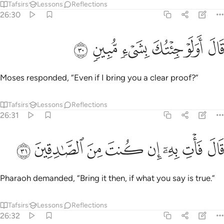
Tafsirs
Lessons
Reflections
26:30
ﲖ
ﲗ
ﲘ
ال اولو جيتك بشيء مبين ٣٠
ﲙ
ﲚ
ﲛ
َالَ أَوَلَوْ جِئْتُكَ بِشَىْءٍۢ مُّبِينٍۢ ٣٠
Moses responded, “Even if I bring you a clear proof?”
Tafsirs
Lessons
Reflections
26:31
ﲜ
ﲝ
ﲞ
ﲟ
ال فات به ان كنت من الصادقين ٣١
ﲠ
ﲡ
ﲢ
ﲣ
َالَ فَأْتِ بِهِۦٓ إِن كُنتَ مِنَ ٱلصَّـٰدِقِينَ ٣١
Pharaoh demanded, “Bring it then, if what you say is true.”
Tafsirs
Lessons
Reflections
26:32