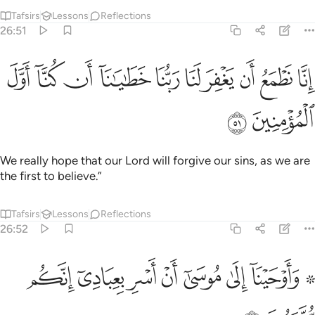
Tafsirs
Lessons
Reflections
26:51
ﲦ
ﲧ
ﲨ
ﲩ
ﲪ
ﲫ
ﲬ
نا نطمع ان يغفر لنا ربنا خطايانا ان كنا اول المومنين ٥١
ﲭ
ﲮ
ﲯ
ِنَّا نَطْمَعُ أَن يَغْفِرَ لَنَا رَبُّنَا خَطَـٰيَـٰنَآ أَن كُنَّآ أَوَّلَ ٱلْمُؤْمِنِي
ﲰ
ﲱ
We really hope that our Lord will forgive our sins, as we are
the first to believe.”
Tafsirs
Lessons
Reflections
26:52
ﲲ ﲳ
ﲴ
ﲵ
ﲶ
ﲷ
۞ اوحينا الى موسى ان اسر بعبادي انكم متبعون ٥٢
ﲸ
ﲹ
۞ َأَوْحَيْنَآ إِلَىٰ مُوسَىٰٓ أَنْ أَسْرِ بِعِبَادِىٓ إِنَّكُم مُّتَّبَعُونَ ٥٢