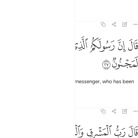
forefathers.”
Tafsirs
Lessons
Reflections
26:27
ﱺ
ﱻ
ﱼ
ﱽ
ال ان رسولكم الذي ارسل اليكم لمجنون ٢٧
ﱾ
ﱿ
َالَ إِنَّ رَسُولَكُمُ ٱلَّذِىٓ أُرْسِلَ إِلَيْكُمْ لَمَجْنُونٌۭ ٢٧
ﲀ
ﲁ
Pharaoh said ˹mockingly˺, “Your messenger, who has been
sent to you, must be insane.”
Tafsirs
Lessons
Reflections
26:28
ﲂ
ﲃ
ﲄ
ﲅ
ﲆ
ال رب المشرق والمغرب وما بينهما ان كنتم تعقلون ٢٨
ﲇﲈ
ﲉ
َالَ رَبُّ ٱلْمَشْرِقِ وَٱلْمَغْرِبِ وَمَا بَيْنَهُمَآ ۖ إِن كُنتُمْ تَعْقِلُونَ ٢٨