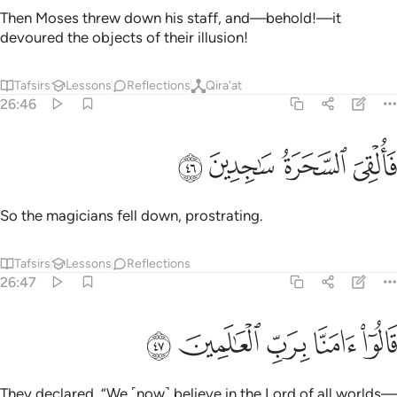
Then Moses threw down his staff, and—behold!—it
devoured the objects of their illusion!
Tafsirs
Lessons
Reflections
Qira'at
26:46
ﱸ
ﱹ
القي السحرة ساجدين ٤٦
ﱺ
ﱻ
َأُلْقِىَ ٱلسَّحَرَةُ سَـٰجِدِينَ ٤٦
So the magicians fell down, prostrating.
Tafsirs
Lessons
Reflections
26:47
ﱼ
ﱽ
ﱾ
الوا امنا برب العالمين ٤٧
ﱿ
ﲀ
َالُوٓا۟ ءَامَنَّا بِرَبِّ ٱلْعَـٰلَمِينَ ٤٧
They declared, “We ˹now˺ believe in the Lord of all worlds—