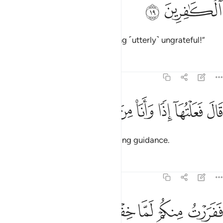
ﳛ
ﳜ
Then you did what you did,
being ˹utterly˺ ungrateful!”
1
Tafsirs
Lessons
Reflections
26:20
ﱁ
ﱂ
ﱃ
ﱄ
ال فعلتها اذا وانا من الضالين ٢٠
ﱅ
ﱆ
ﱇ
َالَ فَعَلْتُهَآ إِذًۭا وَأَنَا۠ مِنَ ٱلضَّآلِّينَ ٢٠
Moses replied, “I did it then, lacking guidance.
Tafsirs
Lessons
Reflections
26:21
ﱈ
ﱉ
ﱊ
ﱋ
ﱌ
ﱍ
ﱎ
ﱏ
فررت منكم لما خفتكم فوهب لي ربي حكما وجعلني من المرسلين ٢١
َفَرَرْتُ مِنكُمْ لَمَّا خِفْتُكُمْ فَوَهَبَ لِى رَبِّى حُكْمًۭا وَجَعَلَنِى مِنَ ٱلْ