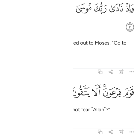
ﲌ
ﲍ
ﲎ
ﲏ
ﲐ
ﲑ
اذ نادى ربك موسى ان ايت القوم الظالمين ١٠
ﲒ
ﲓ
َإِذْ نَادَىٰ رَبُّكَ مُوسَىٰٓ أَنِ ٱئْتِ ٱلْقَوْمَ ٱلظَّـٰلِمِينَ ١٠
ﲔ
˹Remember˺ when your Lord called out to Moses, “Go to
the wrongdoing people—
Tafsirs
Lessons
Reflections
26:11
ﲕ
ﲖﲗ
وم فرعون الا يتقون ١١
ﲘ
ﲙ
ﲚ
َوْمَ فِرْعَوْنَ ۚ أَلَا يَتَّقُونَ ١١
the people of Pharaoh. Will they not fear ˹Allah˺?”
Tafsirs
Lessons
Reflections
26:12