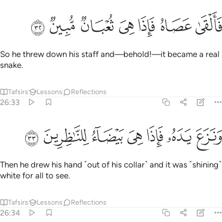
ﲤ
ﲥ
ﲦ
القى عصاه فاذا هي ثعبان مبين ٣٢
ﲧ
ﲨ
ﲩ
ﲪ
َأَلْقَىٰ عَصَاهُ فَإِذَا هِىَ ثُعْبَانٌۭ مُّبِينٌۭ ٣٢
So he threw down his staff and—behold!—it became a real
snake.
Tafsirs
Lessons
Reflections
26:33
ﲫ
ﲬ
ﲭ
ﲮ
نزع يده فاذا هي بيضاء للناظرين ٣٣
ﲯ
ﲰ
ﲱ
َنَزَعَ يَدَهُۥ فَإِذَا هِىَ بَيْضَآءُ لِلنَّـٰظِرِينَ ٣٣
Then he drew his hand ˹out of his collar˺ and it was ˹shining˺
white for all to see.
Tafsirs
Lessons
Reflections
26:34