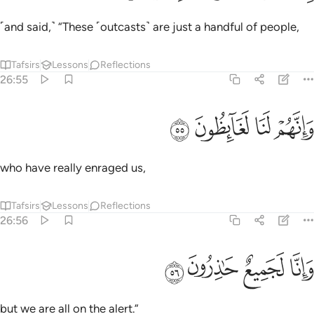
˹and said,˺ “These ˹outcasts˺ are just a handful of people,
Tafsirs
Lessons
Reflections
26:55
ﳇ
ﳈ
انهم لنا لغايظون ٥٥
ﳉ
ﳊ
َإِنَّهُمْ لَنَا لَغَآئِظُونَ ٥٥
who have really enraged us,
Tafsirs
Lessons
Reflections
26:56
ﳋ
ﳌ
انا لجميع حاذرون ٥٦
ﳍ
ﳎ
َإِنَّا لَجَمِيعٌ حَـٰذِرُونَ ٥٦
but we are all on the alert.”