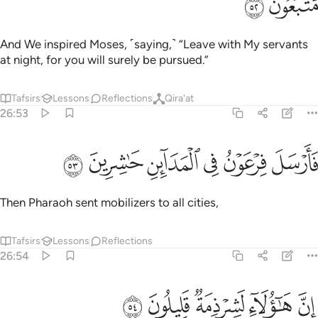
ﲺ
ﲻ
And We inspired Moses, ˹saying,˺ “Leave with My servants
at night, for you will surely be pursued.”
Tafsirs
Lessons
Reflections
Qira'at
26:53
ﲼ
ﲽ
ﲾ
ارسل فرعون في المداين حاشرين ٥٣
ﲿ
ﳀ
ﳁ
َأَرْسَلَ فِرْعَوْنُ فِى ٱلْمَدَآئِنِ حَـٰشِرِينَ ٥٣
Then Pharaoh sent mobilizers to all cities,
Tafsirs
Lessons
Reflections
26:54
ﳂ
ﳃ
ن هاولاء لشرذمة قليلون ٥٤
ﳄ
ﳅ
ﳆ
ِنَّ هَـٰٓؤُلَآءِ لَشِرْذِمَةٌۭ قَلِيلُونَ ٥٤