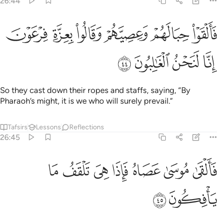
26:44
ﱥ
ﱦ
ﱧ
ﱨ
ﱩ
القوا حبالهم وعصيهم وقالوا بعزة فرعون انا لنحن الغالبون ٤٤
ﱪ
َأَلْقَوْا۟ حِبَالَهُمْ وَعِصِيَّهُمْ وَقَالُوا۟ بِعِزَّةِ فِرْعَوْنَ إِنَّا لَنَحْنُ ٱ
ﱫ
ﱬ
ﱭ
ﱮ
So they cast down their ropes and staffs, saying, “By
Pharaoh’s might, it is we who will surely prevail.”
Tafsirs
Lessons
Reflections
26:45
ﱯ
ﱰ
ﱱ
ﱲ
ﱳ
القى موسى عصاه فاذا هي تلقف ما يافكون ٤٥
ﱴ
ﱵ
َأَلْقَىٰ مُوسَىٰ عَصَاهُ فَإِذَا هِىَ تَلْقَفُ مَا يَأْفِكُونَ ٤٥
ﱶ
ﱷ