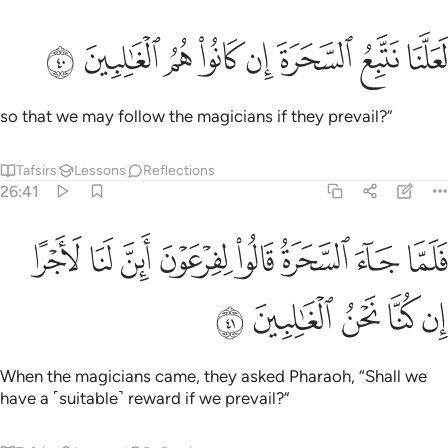
ﱁ
ﱂ
ﱃ
ﱄ
علنا نتبع السحرة ان كانوا هم الغالبين ٤٠
ﱅ
ﱆ
ﱇ
ﱈ
َعَلَّنَا نَتَّبِعُ ٱلسَّحَرَةَ إِن كَانُوا۟ هُمُ ٱلْغَـٰلِبِينَ ٤٠
so that we may follow the magicians if they prevail?”
Tafsirs
Lessons
Reflections
26:41
ﱉ
ﱊ
ﱋ
ﱌ
ﱍ
ﱎ
ﱏ
لما جاء السحرة قالوا لفرعون اين لنا لاجرا ان كنا نحن الغالبين ٤١
ﱐ
َلَمَّا جَآءَ ٱلسَّحَرَةُ قَالُوا۟ لِفِرْعَوْنَ أَئِنَّ لَنَا لَأَجْرًا إِن كُنَّا نَ
ﱑ
ﱒ
ﱓ
ﱔ
ﱕ
When the magicians came, they asked Pharaoh, “Shall we
have a ˹suitable˺ reward if we prevail?”