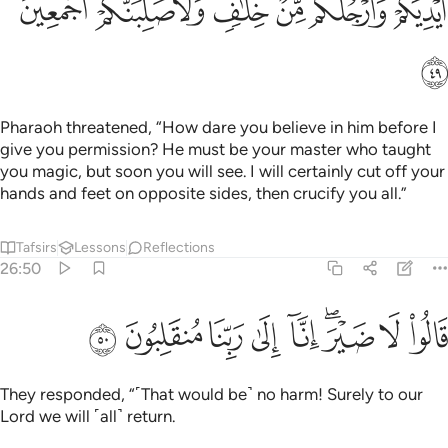
ﲖ
ﲗ
ﲘ
ﲙ
ﲚ
ﲛ
ﲜ
Pharaoh threatened, “How dare you believe in him before I
give you permission? He must be your master who taught
you magic, but soon you will see. I will certainly cut off your
hands and feet on opposite sides, then crucify you all.”
Tafsirs
Lessons
Reflections
26:50
ﲝ
ﲞ
ﲟﲠ
ﲡ
ﲢ
الوا لا ضير انا الى ربنا منقلبون ٥٠
ﲣ
ﲤ
ﲥ
َالُوا۟ لَا ضَيْرَ ۖ إِنَّآ إِلَىٰ رَبِّنَا مُنقَلِبُونَ ٥٠
They responded, “˹That would be˺ no harm! Surely to our
Lord we will ˹all˺ return.