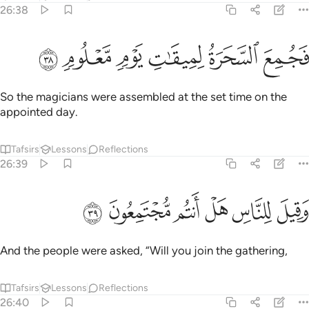
26:38
ﳐ
ﳑ
جمع السحرة لميقات يوم معلوم ٣٨
ﳒ
ﳓ
ﳔ
ﳕ
َجُمِعَ ٱلسَّحَرَةُ لِمِيقَـٰتِ يَوْمٍۢ مَّعْلُومٍۢ ٣٨
So the magicians were assembled at the set time on the
appointed day.
Tafsirs
Lessons
Reflections
26:39
ﳖ
ﳗ
ﳘ
ﳙ
قيل للناس هل انتم مجتمعون ٣٩
ﳚ
ﳛ
َقِيلَ لِلنَّاسِ هَلْ أَنتُم مُّجْتَمِعُونَ ٣٩
And the people were asked, “Will you join the gathering,
Tafsirs
Lessons
Reflections
26:40