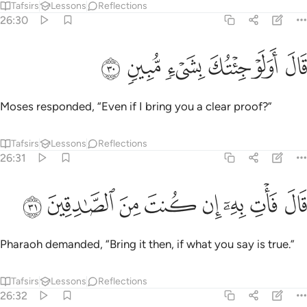
Tafsirs
Lessons
Reflections
26:30
ﲖ
ﲗ
ﲘ
ال اولو جيتك بشيء مبين ٣٠
ﲙ
ﲚ
ﲛ
َالَ أَوَلَوْ جِئْتُكَ بِشَىْءٍۢ مُّبِينٍۢ ٣٠
Moses responded, “Even if I bring you a clear proof?”
Tafsirs
Lessons
Reflections
26:31
ﲜ
ﲝ
ﲞ
ﲟ
ال فات به ان كنت من الصادقين ٣١
ﲠ
ﲡ
ﲢ
ﲣ
َالَ فَأْتِ بِهِۦٓ إِن كُنتَ مِنَ ٱلصَّـٰدِقِينَ ٣١
Pharaoh demanded, “Bring it then, if what you say is true.”
Tafsirs
Lessons
Reflections
26:32