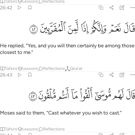
Tafsirs
Lessons
Reflections
26:42
ﱖ
ﱗ
ﱘ
ﱙ
ال نعم وانكم اذا لمن المقربين ٤٢
ﱚ
ﱛ
ﱜ
َالَ نَعَمْ وَإِنَّكُمْ إِذًۭا لَّمِنَ ٱلْمُقَرَّبِينَ ٤٢
He replied, “Yes, and you will then certainly be among those
closest to me.”
Tafsirs
Lessons
Reflections
Qira'at
26:43
ﱝ
ﱞ
ﱟ
ﱠ
ﱡ
ال لهم موسى القوا ما انتم ملقون ٤٣
ﱢ
ﱣ
ﱤ
َالَ لَهُم مُّوسَىٰٓ أَلْقُوا۟ مَآ أَنتُم مُّلْقُونَ ٤٣
Moses said to them, “Cast whatever you wish to cast.”
Tafsirs
Lessons
Reflections