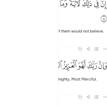
ﱼ
ﱽ
ﱾ
ﱿﲀ
ﲁ
ﲂ
ﲃ
ﲄ
ِنَّ فِى ذَٰلِكَ لَـَٔايَةًۭ ۖ وَمَا كَانَ أَكْثَرُهُم مُّؤْمِنِينَ ٨
ﲅ
Surely in this is a sign. Yet most of them would not believe.
Tafsirs
Lessons
Reflections
26:9
ﲆ
ﲇ
ﲈ
ان ربك لهو العزيز الرحيم ٩
ﲉ
ﲊ
ﲋ
َإِنَّ رَبَّكَ لَهُوَ ٱلْعَزِيزُ ٱلرَّحِيمُ ٩
And your Lord is certainly the Almighty, Most Merciful.
Tafsirs
Lessons
Reflections
26:10