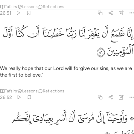
Tafsirs
Lessons
Reflections
26:51
ﲦ
ﲧ
ﲨ
ﲩ
ﲪ
ﲫ
ﲬ
نا نطمع ان يغفر لنا ربنا خطايانا ان كنا اول المومنين ٥١
ﲭ
ﲮ
ﲯ
ِنَّا نَطْمَعُ أَن يَغْفِرَ لَنَا رَبُّنَا خَطَـٰيَـٰنَآ أَن كُنَّآ أَوَّلَ ٱلْمُؤْمِنِي
ﲰ
ﲱ
We really hope that our Lord will forgive our sins, as we are
the first to believe.”
Tafsirs
Lessons
Reflections
26:52
ﲲ ﲳ
ﲴ
ﲵ
ﲶ
ﲷ
۞ اوحينا الى موسى ان اسر بعبادي انكم متبعون ٥٢
ﲸ
ﲹ
۞ َأَوْحَيْنَآ إِلَىٰ مُوسَىٰٓ أَنْ أَسْرِ بِعِبَادِىٓ إِنَّكُم مُّتَّبَعُونَ ٥٢