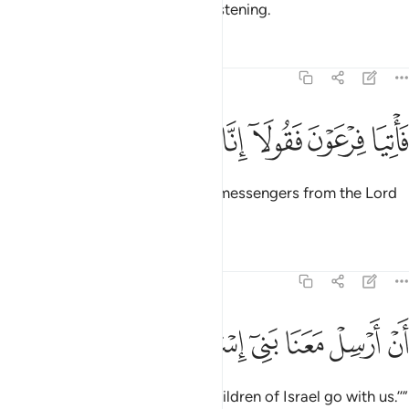
Our signs. We will be with you, listening.
Tafsirs
Lessons
Reflections
26:16
ﲼ
ﲽ
ﲾ
ﲿ
اتيا فرعون فقولا انا رسول رب العالمين ١٦
ﳀ
ﳁ
ﳂ
ﳃ
َأْتِيَا فِرْعَوْنَ فَقُولَآ إِنَّا رَسُولُ رَبِّ ٱلْعَـٰلَمِينَ ١٦
Go to Pharaoh and say, ‘We are messengers from the Lord
of all worlds,
Tafsirs
Lessons
Reflections
26:17
ﳄ
ﳅ
ﳆ
ن ارسل معنا بني اسراييل ١٧
ﳇ
ﳈ
ﳉ
َنْ أَرْسِلْ مَعَنَا بَنِىٓ إِسْرَٰٓءِيلَ ١٧
˹commanded to say:˺ ‘Let the Children of Israel go with us.’’”