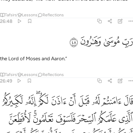
Tafsirs
Lessons
Reflections
26:48
ﲁ
ﲂ
ب موسى وهارون ٤٨
ﲃ
ﲄ
َبِّ مُوسَىٰ وَهَـٰرُونَ ٤٨
the Lord of Moses and Aaron.”
Tafsirs
Lessons
Reflections
26:49
ﲅ
ﲆ
ﲇ
ﲈ
ﲉ
ﲊ
ﲋﲌ
ﲍ
ﲎ
ال امنتم له قبل ان اذن لكم انه لكبيركم الذي علمكم السحر فلسوف ت
َالَ ءَامَنتُمْ لَهُۥ قَبْلَ أَنْ ءَاذَنَ لَكُمْ ۖ إِنَّهُۥ لَكَبِيرُكُمُ ٱلَّذِى عَلَّمَكُمُ ٱلسِّحْرَ فَل
ﲏ
ﲐ
ﲑ
ﲒ
ﲓﲔ
ﲕ