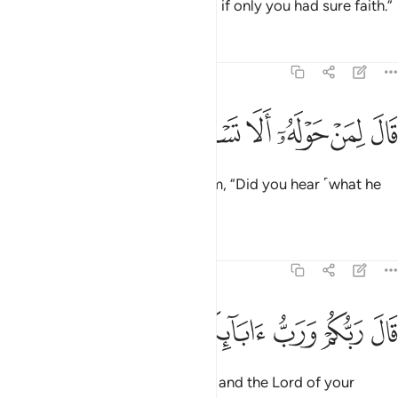
earth and everything in between, if only you had sure faith.”
Tafsirs
Lessons
Reflections
26:25
ﱮ
ﱯ
ﱰ
ﱱ
ال لمن حوله الا تستمعون ٢٥
ﱲ
ﱳ
َالَ لِمَنْ حَوْلَهُۥٓ أَلَا تَسْتَمِعُونَ ٢٥
Pharaoh said to those around him, “Did you hear ˹what he
said˺?”
Tafsirs
Lessons
Reflections
26:26
ﱴ
ﱵ
ﱶ
ال ربكم ورب ابايكم الاولين ٢٦
ﱷ
ﱸ
ﱹ
َالَ رَبُّكُمْ وَرَبُّ ءَابَآئِكُمُ ٱلْأَوَّلِينَ ٢٦
Moses added, “˹He is˺ your Lord and the Lord of your