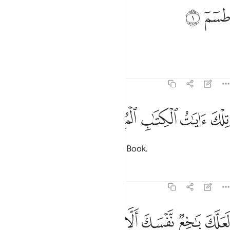
سم ١
ﱁ
ﱂ
سٓمٓ ١
Ṭâ-Sĩn-Mĩm.
Tafsirs
Lessons
Reflections
26:2
ﱃ
ﱄ
لك ايات الكتاب المبين ٢
ﱅ
ﱆ
ﱇ
ِلْكَ ءَايَـٰتُ ٱلْكِتَـٰبِ ٱلْمُبِينِ ٢
These are the verses of the clear Book.
Tafsirs
Lessons
Reflections
26:3
ﱈ
ﱉ
ﱊ
ﱋ
علك باخع نفسك الا يكونوا مومنين ٣
ﱌ
ﱍ
ﱎ
َعَلَّكَ بَـٰخِعٌۭ نَّفْسَكَ أَلَّا يَكُونُوا۟ مُؤْمِنِينَ ٣