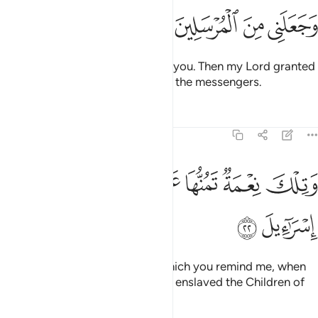
ﱐ
ﱑ
ﱒ
ﱓ
So I fled from you when I feared you. Then my Lord granted
me wisdom and made me one of the messengers.
Tafsirs
Lessons
Reflections
26:22
ﱔ
ﱕ
ﱖ
ﱗ
ﱘ
تلك نعمة تمنها علي ان عبدت بني اسراييل ٢٢
ﱙ
ﱚ
َتِلْكَ نِعْمَةٌۭ تَمُنُّهَا عَلَىَّ أَنْ عَبَّدتَّ بَنِىٓ إِسْرَٰٓءِيلَ ٢٢
ﱛ
ﱜ
How can that be a ‘favour,’ of which you remind me, when
˹it was only because˺ you ˹have˺ enslaved the Children of
Israel?”