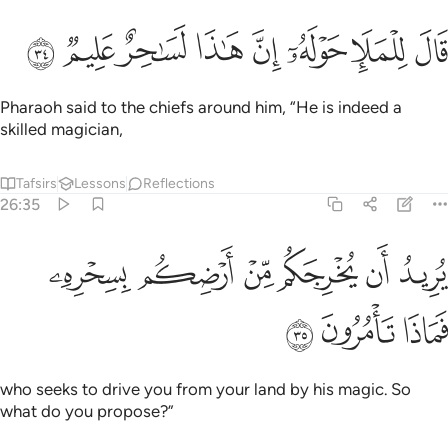
ﲲ
ﲳ
ﲴ
ﲵ
ال للملا حوله ان هاذا لساحر عليم ٣٤
ﲶ
ﲷ
ﲸ
ﲹ
َالَ لِلْمَلَإِ حَوْلَهُۥٓ إِنَّ هَـٰذَا لَسَـٰحِرٌ عَلِيمٌۭ ٣٤
Pharaoh said to the chiefs around him, “He is indeed a
skilled magician,
Tafsirs
Lessons
Reflections
26:35
ﲺ
ﲻ
ﲼ
ﲽ
ﲾ
ريد ان يخرجكم من ارضكم بسحره فماذا تامرون ٣٥
ﲿ
ُرِيدُ أَن يُخْرِجَكُم مِّنْ أَرْضِكُم بِسِحْرِهِۦ فَمَاذَا تَأْمُرُونَ ٣٥
ﳀ
ﳁ
ﳂ
who seeks to drive you from your land by his magic. So
what do you propose?”