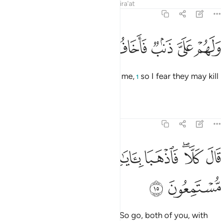
Tafsirs
Lessons
Reflections
Qira'at
26:14
ﲫ
ﲬ
ﲭ
لهم علي ذنب فاخاف ان يقتلون ١٤
ﲮ
ﲯ
ﲰ
ﲱ
َلَهُمْ عَلَىَّ ذَنۢبٌۭ فَأَخَافُ أَن يَقْتُلُونِ ١٤
Also, they have a charge against me,
so I fear they may kill
1
me.”
Tafsirs
Lessons
Reflections
26:15
ﲲ
ﲳﲴ
ﲵ
ﲶﲷ
ال كلا فاذهبا باياتنا انا معكم مستمعون ١٥
ﲸ
ﲹ
َالَ كَلَّا ۖ فَٱذْهَبَا بِـَٔايَـٰتِنَآ ۖ إِنَّا مَعَكُم مُّسْتَمِعُونَ ١٥
ﲺ
ﲻ
Allah responded, “Certainly not! So go, both of you, with