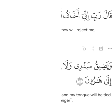
ﲛ
ﲜ
ﲝ
ال رب اني اخاف ان يكذبون ١٢
ﲞ
ﲟ
ﲠ
ﲡ
َالَ رَبِّ إِنِّىٓ أَخَافُ أَن يُكَذِّبُونِ ١٢
He replied, “My Lord! I fear that they will reject me.
Tafsirs
Lessons
Reflections
26:13
ﲢ
ﲣ
ﲤ
ﲥ
يضيق صدري ولا ينطلق لساني فارسل الى هارون ١٣
ﲦ
ﲧ
َيَضِيقُ صَدْرِى وَلَا يَنطَلِقُ لِسَانِى فَأَرْسِلْ إِلَىٰ هَـٰرُونَ ١٣
ﲨ
ﲩ
ﲪ
And ˹so˺ my heart will be broken and my tongue will be tied.
So send Aaron along ˹as a messenger˺.