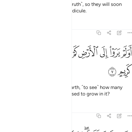
They have certainly denied ˹the truth˺, so they will soon
face the consequences of their ridicule.
Tafsirs
Lessons
Reflections
26:7
ﱰ
ﱱ
ﱲ
ﱳ
ﱴ
ﱵ
ﱶ
ﱷ
ولم يروا الى الارض كم انبتنا فيها من كل زوج كريم ٧
ﱸ
ﱹ
َوَلَمْ يَرَوْا۟ إِلَى ٱلْأَرْضِ كَمْ أَنۢبَتْنَا فِيهَا مِن كُلِّ زَوْجٍۢ كَرِيمٍ ٧
ﱺ
ﱻ
Have they failed to look at the earth, ˹to see˺ how many
types of fine plants We have caused to grow in it?
Tafsirs
Lessons
Reflections
26:8
ن في ذالك لاية وما كان اكثرهم مومنين ٨