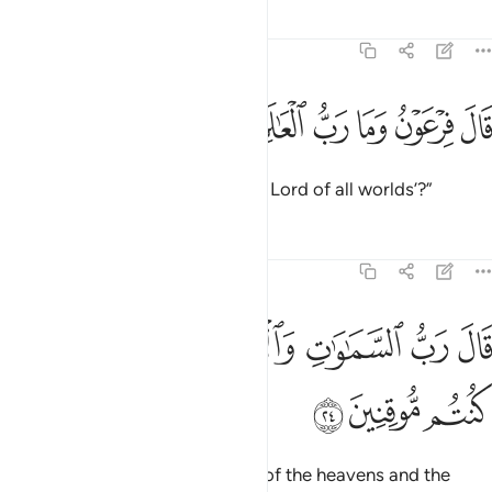
Tafsirs
Lessons
Reflections
26:23
ﱝ
ﱞ
ﱟ
ﱠ
ال فرعون وما رب العالمين ٢٣
ﱡ
ﱢ
َالَ فِرْعَوْنُ وَمَا رَبُّ ٱلْعَـٰلَمِينَ ٢٣
Pharaoh asked, “And what is ‘the Lord of all worlds’?”
Tafsirs
Lessons
Reflections
26:24
ﱣ
ﱤ
ﱥ
ﱦ
ﱧ
ال رب السماوات والارض وما بينهما ان كنتم موقنين ٢٤
ﱨﱩ
ﱪ
َالَ رَبُّ ٱلسَّمَـٰوَٰتِ وَٱلْأَرْضِ وَمَا بَيْنَهُمَآ ۖ إِن كُنتُم مُّوقِنِينَ ٢٤
ﱫ
ﱬ
ﱭ
Moses replied, “˹He is˺ the Lord of the heavens and the