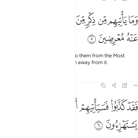
ﱛ
ﱜ
ﱝ
ﱞ
ﱟ
ﱠ
ﱡ
ﱢ
ما ياتيهم من ذكر من الرحمان محدث الا كانوا عنه معرضين ٥
ﱣ
َمَا يَأْتِيهِم مِّن ذِكْرٍۢ مِّنَ ٱلرَّحْمَـٰنِ مُحْدَثٍ إِلَّا كَانُوا۟ عَنْهُ مُعْرِضِينَ ٥
ﱤ
ﱥ
ﱦ
Whatever new reminder comes to them from the Most
Compassionate, they always turn away from it.
Tafsirs
Lessons
Reflections
26:6
ﱧ
ﱨ
ﱩ
ﱪ
ﱫ
قد كذبوا فسياتيهم انباء ما كانوا به يستهزيون ٦
ﱬ
ﱭ
َقَدْ كَذَّبُوا۟ فَسَيَأْتِيهِمْ أَنۢبَـٰٓؤُا۟ مَا كَانُوا۟ بِهِۦ يَسْتَهْزِءُونَ ٦
ﱮ
ﱯ