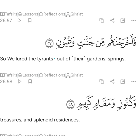
Tafsirs
Lessons
Reflections
Qira'at
26:57
ﳏ
ﳐ
اخرجناهم من جنات وعيون ٥٧
ﳑ
ﳒ
ﳓ
َأَخْرَجْنَـٰهُم مِّن جَنَّـٰتٍۢ وَعُيُونٍۢ ٥٧
So We lured the tyrants
out of ˹their˺ gardens, springs,
1
Tafsirs
Lessons
Reflections
Qira'at
26:58
ﳔ
كنوز ومقام كريم ٥٨
ﳕ
ﳖ
ﳗ
َكُنُوزٍۢ وَمَقَامٍۢ كَرِيمٍۢ ٥٨
treasures, and splendid residences.