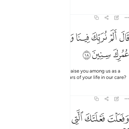
Tafsirs
Lessons
Reflections
26:18
ﳊ
ﳋ
ﳌ
ﳍ
ﳎ
ﳏ
ال الم نربك فينا وليدا ولبثت فينا من عمرك سنين ١٨
ﳐ
ﳑ
َالَ أَلَمْ نُرَبِّكَ فِينَا وَلِيدًۭا وَلَبِثْتَ فِينَا مِنْ عُمُرِكَ سِنِينَ ١٨
ﳒ
ﳓ
ﳔ
Pharaoh protested, “Did we not raise you among us as a
child, and you stayed several years of your life in our care?
Tafsirs
Lessons
Reflections
26:19
ﳕ
ﳖ
ﳗ
ﳘ
فعلت فعلتك التي فعلت وانت من الكافرين ١٩
ﳙ
ﳚ
َفَعَلْتَ فَعْلَتَكَ ٱلَّتِى فَعَلْتَ وَأَنتَ مِنَ ٱلْكَـٰفِرِينَ ١٩