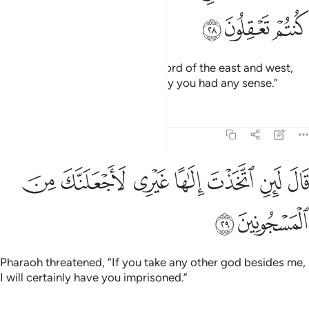
ﲊ
ﲋ
ﲌ
Moses responded: “˹He is˺ the Lord of the east and west,
and everything in between, if only you had any sense.”
Tafsirs
Lessons
Reflections
26:29
ﲍ
ﲎ
ﲏ
ﲐ
ﲑ
ال لين اتخذت الاها غيري لاجعلنك من المسجونين ٢٩
ﲒ
ﲓ
َالَ لَئِنِ ٱتَّخَذْتَ إِلَـٰهًا غَيْرِى لَأَجْعَلَنَّكَ مِنَ ٱلْمَسْجُونِينَ ٢٩
ﲔ
ﲕ
Pharaoh threatened, “If you take any other god besides me,
I will certainly have you imprisoned.”