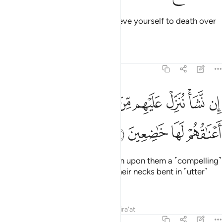
Perhaps you ˹O Prophet˺ will grieve yourself to death over
their disbelief.
Tafsirs
Lessons
Reflections
26:4
ﱏ
ﱐ
ﱑ
ﱒ
ﱓ
ﱔ
ﱕ
ن نشا ننزل عليهم من السماء اية فظلت اعناقهم لها خاضعين ٤
ﱖ
ِن نَّشَأْ نُنَزِّلْ عَلَيْهِم مِّنَ ٱلسَّمَآءِ ءَايَةًۭ فَظَلَّتْ أَعْنَـٰقُهُمْ لَهَا خَـٰضِعِينَ ٤
ﱗ
ﱘ
ﱙ
ﱚ
If We willed, We could send down upon them a ˹compelling˺
sign from the heavens, leaving their necks bent in ˹utter˺
submission to it.
Tafsirs
Lessons
Reflections
Qira'at
26:5