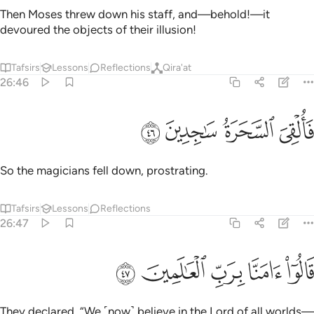
Then Moses threw down his staff, and—behold!—it
devoured the objects of their illusion!
Tafsirs
Lessons
Reflections
Qira'at
26:46
ﱸ
ﱹ
القي السحرة ساجدين ٤٦
ﱺ
ﱻ
َأُلْقِىَ ٱلسَّحَرَةُ سَـٰجِدِينَ ٤٦
So the magicians fell down, prostrating.
Tafsirs
Lessons
Reflections
26:47
ﱼ
ﱽ
ﱾ
الوا امنا برب العالمين ٤٧
ﱿ
ﲀ
َالُوٓا۟ ءَامَنَّا بِرَبِّ ٱلْعَـٰلَمِينَ ٤٧
They declared, “We ˹now˺ believe in the Lord of all worlds—