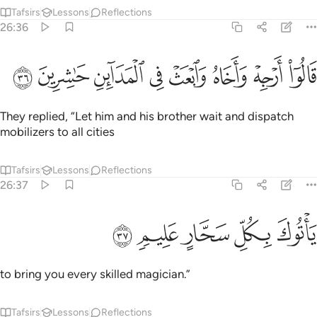
Tafsirs
Lessons
Reflections
26:36
ﳃ
ﳄ
ﳅ
ﳆ
ﳇ
الوا ارجه واخاه وابعث في المداين حاشرين ٣٦
ﳈ
ﳉ
ﳊ
َالُوٓا۟ أَرْجِهْ وَأَخَاهُ وَٱبْعَثْ فِى ٱلْمَدَآئِنِ حَـٰشِرِينَ ٣٦
They replied, “Let him and his brother wait and dispatch
mobilizers to all cities
Tafsirs
Lessons
Reflections
26:37
ﳋ
ﳌ
اتوك بكل سحار عليم ٣٧
ﳍ
ﳎ
ﳏ
َأْتُوكَ بِكُلِّ سَحَّارٍ عَلِيمٍۢ ٣٧
to bring you every skilled magician.”
Tafsirs
Lessons
Reflections