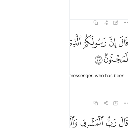
forefathers.”
Tafsirs
Lessons
Reflections
26:27
ﱺ
ﱻ
ﱼ
ﱽ
ال ان رسولكم الذي ارسل اليكم لمجنون ٢٧
ﱾ
ﱿ
َالَ إِنَّ رَسُولَكُمُ ٱلَّذِىٓ أُرْسِلَ إِلَيْكُمْ لَمَجْنُونٌۭ ٢٧
ﲀ
ﲁ
Pharaoh said ˹mockingly˺, “Your messenger, who has been
sent to you, must be insane.”
Tafsirs
Lessons
Reflections
26:28
ﲂ
ﲃ
ﲄ
ﲅ
ﲆ
ال رب المشرق والمغرب وما بينهما ان كنتم تعقلون ٢٨
ﲇﲈ
ﲉ
َالَ رَبُّ ٱلْمَشْرِقِ وَٱلْمَغْرِبِ وَمَا بَيْنَهُمَآ ۖ إِن كُنتُمْ تَعْقِلُونَ ٢٨