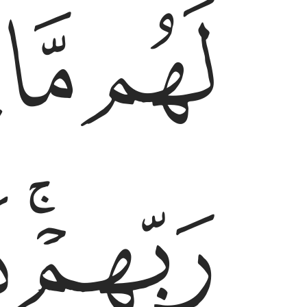
ﱜ
ﱝ
ﱞ
ﱠﱡ
ﱢ