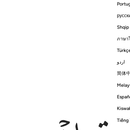
Portu
русск
Shqip
ภาษา
Türkç
اردو
简体
Melay
Españ
Kiswah
Tiếng 