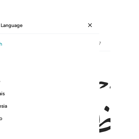
 Language
Sign in
Page
462
Juz
24
/
Hizb
47
h
ﱃ
ﱄ
۞ ه اليس في جهنم مثوى للكافرين ٣٢
ف
۞  جَآءَهُۥٓ ۚ أَلَيْسَ فِى جَهَنَّمَ مَثْوًۭى لِّلْكَـٰفِرِينَ ٣٢
is
esia
no