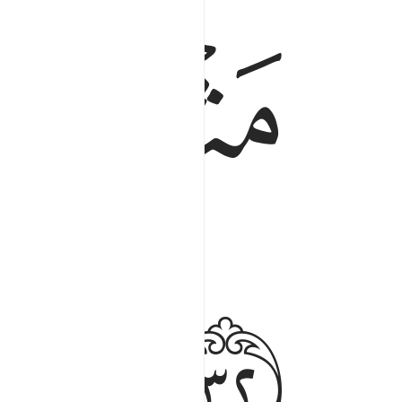
ﱐ
ﱑ
ﱒ