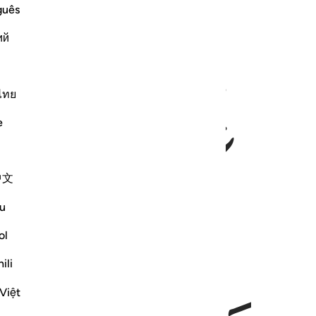
guês
ий
ﱆ
ﱇ
ไทย
e
中文
u
ol
ili
Việt