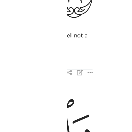
t has reached them? Is Hell not a
ﱓ
ﱔ
والذي جاء بالصدق وصدق به اولايك هم المتقون ٣٣
وَٱلَّذِى جَآءَ بِٱلصِّدْقِ وَصَدَّقَ بِهِۦٓ ۙ أُو۟لَـٰٓئِكَ 