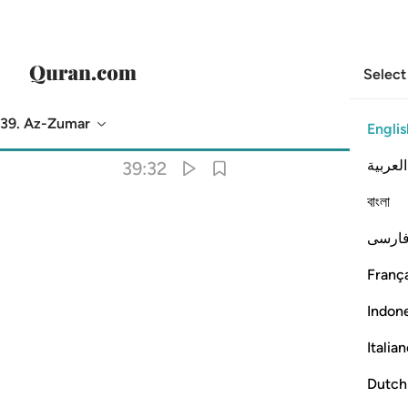
Select
39. Az-Zumar
Englis
Translation
: Dr. Mustafa Khattab
العربية
39:32
বাংলা
ارسی
França
Indon
Italia
Dutch