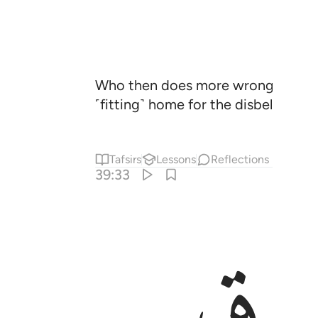
Who then does more wrong than thos
˹fitting˺ home for the disbelievers?
Tafsirs
Lessons
Reflections
39:33