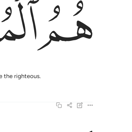
ﱙ
ﱚ
 the righteous.
لهم ما يشاءون عند ربهم ذالك جزاء المحسنين ٣٤
لَهُم مَّا يَشَآءُونَ عِندَ رَبِّهِمْ ۚ ذَٰلِكَ جَزَآءُ ٱلْمُحْ