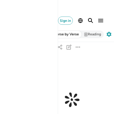
Sign in
Verse by Verse
Reading
ﱁ ﱂ
فمن اظلم ممن كذب على الله وكذب بالصدق اذ جاء
فَمَنْ أَظْلَمُ مِمَّن كَذَبَ عَلَى ٱللَّهِ وَكَذَّبَ بِٱلصِّدْقِ إِذْ