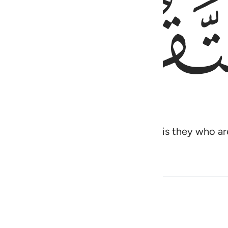
ﱛ
ruth and those who embrace it—it is they who are
سِنِينَ ٣٤