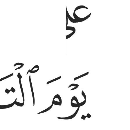
ﱗ
ﱘ
ﱛ
ﱜ