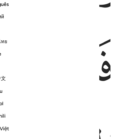
guês
ий
ﱇ
ﱈ
ไทย
e
中文
u
ol
ili
Việt