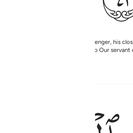
 one-fifth is for Allah and the Messenger, his clos
believe in Allah and what We revealed to Our servan
Most Capable of everything.
ب اسفل منكم ولو تواعدتم لاختلفتم في الميعاد ولاكن ليقضي الله امرا ك
ٱلرَّكْبُ أَسْفَلَ مِنكُمْ ۚ وَلَوْ تَوَاعَدتُّمْ لَٱخْتَلَفْتُمْ فِى ٱلْمِيعَـٰدِ ۙ وَلَـٰكِن لِّيَق