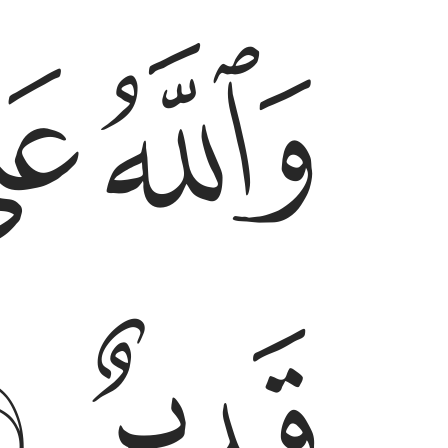
ﱟ
ﱠ
ﱣ
ﱤ