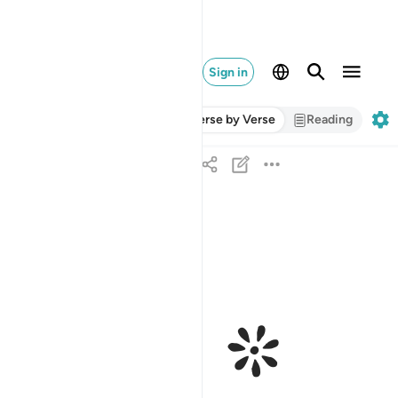
Sign in
Verse by Verse
Reading
ﱁ 
واعلموا انما غنمتم من شيء فان لله خمسه وللرسول
وَٱعْلَمُوٓا۟ أَنَّمَا غَنِمْتُم مِّن شَىْءٍۢ فَأَنَّ لِلَّهِ خُمُسَهُۥ