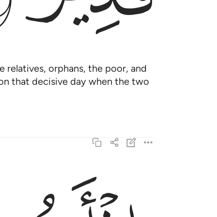
e relatives, orphans, the poor, and
t on that decisive day when the two
اذ انتم بالعدوة الدنيا وهم بالعدوة القصوى والرك
إِذْ أَنتُم بِٱلْعُدْوَةِ ٱلدُّنْيَا وَهُم بِٱلْعُدْوَةِ ٱلْقُصْوَىٰ وَ