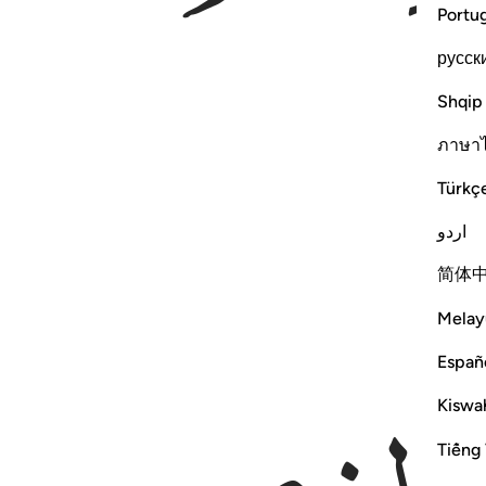
Portu
русск
Shqip
ภาษา
Türkç
اردو
简体
Melay
Españ
Kiswah
Tiếng 