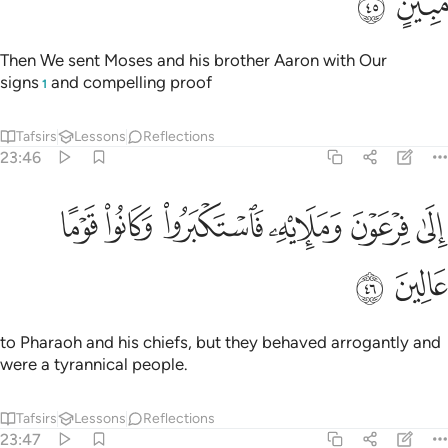
ﱧ
ﱨ
Then We sent Moses and his brother Aaron with Our
signs
and compelling proof
1
Tafsirs
Lessons
Reflections
23:46
ﱩ
ﱪ
ﱫ
ﱬ
لى فرعون ومليه فاستكبروا وكانوا قوما عالين ٤٦
ﱭ
ﱮ
ِلَىٰ فِرْعَوْنَ وَمَلَإِي۟هِۦ فَٱسْتَكْبَرُوا۟ وَكَانُوا۟ قَوْمًا عَالِينَ ٤٦
ﱯ
ﱰ
to Pharaoh and his chiefs, but they behaved arrogantly and
were a tyrannical people.
Tafsirs
Lessons
Reflections
23:47