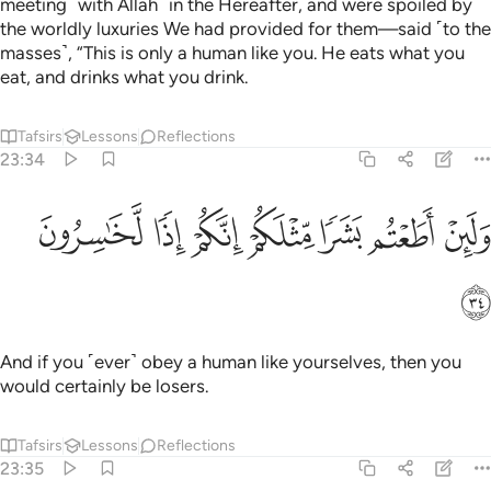
meeting ˹with Allah˺ in the Hereafter, and were spoiled by
the worldly luxuries We had provided for them—said ˹to the
masses˺, “This is only a human like you. He eats what you
eat, and drinks what you drink.
Tafsirs
Lessons
Reflections
23:34
ﲓ
ﲔ
ﲕ
ﲖ
ﲗ
لين اطعتم بشرا مثلكم انكم اذا لخاسرون ٣٤
ﲘ
ﲙ
َلَئِنْ أَطَعْتُم بَشَرًۭا مِّثْلَكُمْ إِنَّكُمْ إِذًۭا لَّخَـٰسِرُونَ ٣٤
ﲚ
And if you ˹ever˺ obey a human like yourselves, then you
would certainly be losers.
Tafsirs
Lessons
Reflections
23:35