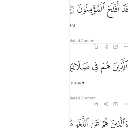
ﱁ
ﱂ
د افلح المومنون ١
ﱃ
ﱄ
َدْ أَفْلَحَ ٱلْمُؤْمِنُونَ ١
Successful indeed are the believers:
Tafsirs
Lessons
Reflections
Related Content
23:2
ﱅ
ﱆ
ﱇ
لذين هم في صلاتهم خاشعون ٢
ﱈ
ﱉ
ﱊ
لَّذِينَ هُمْ فِى صَلَاتِهِمْ خَـٰشِعُونَ ٢
those who humble themselves in prayer;
Tafsirs
Lessons
Reflections
Related Content
23:3
ﱋ
ﱌ
ﱍ
ﱎ
الذين هم عن اللغو معرضون ٣
ﱏ
ﱐ
َٱلَّذِينَ هُمْ عَنِ ٱللَّغْوِ مُعْرِضُونَ ٣