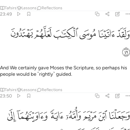
Tafsirs
Lessons
Reflections
23:49
ﱾ
ﱿ
ﲀ
لقد اتينا موسى الكتاب لعلهم يهتدون ٤٩
ﲁ
ﲂ
ﲃ
َلَقَدْ ءَاتَيْنَا مُوسَى ٱلْكِتَـٰبَ لَعَلَّهُمْ يَهْتَدُونَ ٤٩
ﲄ
And We certainly gave Moses the Scripture, so perhaps his
people would be ˹rightly˺ guided.
Tafsirs
Lessons
Reflections
23:50
ﲅ
ﲆ
ﲇ
ﲈ
ﲉ
ﲊ
جعلنا ابن مريم وامه اية واويناهما الى ربوة ذات قرار ومعين ٥٠
ﲋ
َجَعَلْنَا ٱبْنَ مَرْيَمَ وَأُمَّهُۥٓ ءَايَةًۭ وَءَاوَيْنَـٰهُمَآ إِلَىٰ رَبْوَةٍۢ ذَاتِ قَرَارٍۢ 