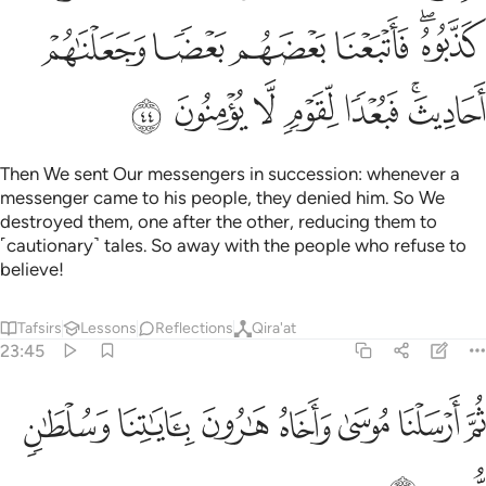
ﱓﱔ
ﱕ
ﱖ
ﱗ
ﱘ
ﱙﱚ
ﱛ
ﱜ
ﱝ
ﱞ
ﱟ
Then We sent Our messengers in succession: whenever a
messenger came to his people, they denied him. So We
destroyed them, one after the other, reducing them to
˹cautionary˺ tales. So away with the people who refuse to
believe!
Tafsirs
Lessons
Reflections
Qira'at
23:45
ﱠ
ﱡ
ﱢ
ﱣ
ﱤ
م ارسلنا موسى واخاه هارون باياتنا وسلطان مبين ٤٥
ﱥ
ﱦ
ُمَّ أَرْسَلْنَا مُوسَىٰ وَأَخَاهُ هَـٰرُونَ بِـَٔايَـٰتِنَا وَسُلْطَـٰنٍۢ مُّبِينٍ ٤٥