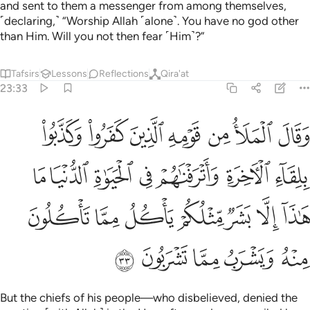
and sent to them a messenger from among themselves,
˹declaring,˺ “Worship Allah ˹alone˺. You have no god other
than Him. Will you not then fear ˹Him˺?”
Tafsirs
Lessons
Reflections
Qira'at
23:33
ﱹ
ﱺ
ﱻ
ﱼ
ﱽ
ﱾ
ﱿ
قال الملا من قومه الذين كفروا وكذبوا بلقاء الاخرة واترفناهم في الحيا
َقَالَ ٱلْمَلَأُ مِن قَوْمِهِ ٱلَّذِينَ كَفَرُوا۟ وَكَذَّبُوا۟ بِلِقَآءِ ٱلْـَٔاخِرَةِ وَأَتْرَفْنَـٰهُمْ ف
ﲀ
ﲁ
ﲂ
ﲃ
ﲄ
ﲅ
ﲆ
ﲇ
ﲈ
ﲉ
ﲊ
ﲋ
ﲌ
ﲍ
ﲎ
ﲏ
ﲐ
ﲑ
ﲒ
But the chiefs of his people—who disbelieved, denied the