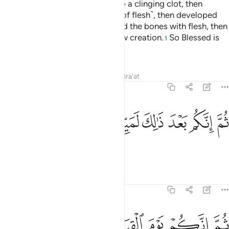
then We developed the drop into a clinging clot, then
developed the clot into a lump ˹of flesh˺, then developed
the lump into bones, then clothed the bones with flesh, then
We brought it into being as a new creation.
So Blessed is
1
Allah, the Best of Creators.
Tafsirs
Lessons
Reflections
Qira'at
23:15
ﲫ
ﲬ
ﲭ
م انكم بعد ذالك لميتون ١٥
ﲮ
ﲯ
ﲰ
ُمَّ إِنَّكُم بَعْدَ ذَٰلِكَ لَمَيِّتُونَ ١٥
After that you will surely die,
Tafsirs
Lessons
Reflections
23:16
ﲱ
ﲲ
ﲳ
م انكم يوم القيامة تبعثون ١٦
ﲴ
ﲵ
ﲶ
ُمَّ إِنَّكُمْ يَوْمَ ٱلْقِيَـٰمَةِ تُبْعَثُونَ ١٦