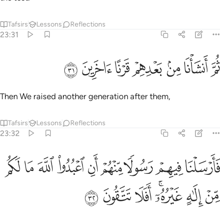
Tafsirs
Lessons
Reflections
23:31
ﱢ
ﱣ
ﱤ
ﱥ
م انشانا من بعدهم قرنا اخرين ٣١
ﱦ
ﱧ
ﱨ
ُمَّ أَنشَأْنَا مِنۢ بَعْدِهِمْ قَرْنًا ءَاخَرِينَ ٣١
Then We raised another generation after them,
Tafsirs
Lessons
Reflections
23:32
ﱩ
ﱪ
ﱫ
ﱬ
ﱭ
ﱮ
ﱯ
ﱰ
ﱱ
ارسلنا فيهم رسولا منهم ان اعبدوا الله ما لكم من الاه غيره افلا تتقون ٣٢
َأَرْسَلْنَا فِيهِمْ رَسُولًۭا مِّنْهُمْ أَنِ ٱعْبُدُوا۟ ٱللَّهَ مَا لَكُم مِّنْ إِلَـٰهٍ غَيْرُهُۥٓ ۖ أَفَلَا تَتَّقُون
ﱲ
ﱳ
ﱴﱵ
ﱶ
ﱷ
ﱸ