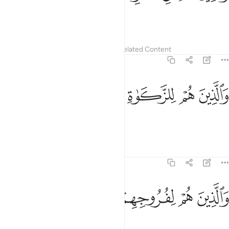
those who avoid idle talk;
Tafsirs
Lessons
Reflections
Related Content
23:4
ﱑ
ﱒ
الذين هم للزكاة فاعلون ٤
ﱓ
ﱔ
ﱕ
َٱلَّذِينَ هُمْ لِلزَّكَوٰةِ فَـٰعِلُونَ ٤
those who pay alms-tax;
1
Tafsirs
Lessons
Reflections
23:5
ﱖ
ﱗ
الذين هم لفروجهم حافظون ٥
ﱘ
ﱙ
ﱚ
َٱلَّذِينَ هُمْ لِفُرُوجِهِمْ حَـٰفِظُونَ ٥
those who guard their chastity
1