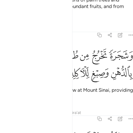
grapevines, in which there are abundant fruits, and from
which you may eat,
Tafsirs
Lessons
Reflections
23:20
ﱞ
ﱟ
ﱠ
ﱡ
ﱢ
شجرة تخرج من طور سيناء تنبت بالدهن وصبغ للاكلين ٢٠
ﱣ
َشَجَرَةًۭ تَخْرُجُ مِن طُورِ سَيْنَآءَ تَنۢبُتُ بِٱلدُّهْنِ وَصِبْغٍۢ لِّلْـَٔاكِلِينَ ٢٠
ﱤ
ﱥ
ﱦ
ﱧ
as well as ˹olive˺ trees which grow at Mount Sinai, providing
oil and a condiment to eat.
Tafsirs
Lessons
Reflections
Qira'at
23:21