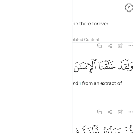
ﲄ
Paradise as their own.
They will be there forever.
1
Tafsirs
Lessons
Reflections
Related Content
23:12
ﲅ
ﲆ
ﲇ
ﲈ
لقد خلقنا الانسان من سلالة من طين ١٢
ﲉ
ﲊ
ﲋ
ﲌ
َلَقَدْ خَلَقْنَا ٱلْإِنسَـٰنَ مِن سُلَـٰلَةٍۢ مِّن طِينٍۢ ١٢
And indeed, We created humankind
from an extract of
1
clay,
Tafsirs
Lessons
Reflections
23:13
ﲍ
ﲎ
ﲏ
م جعلناه نطفة في قرار مكين ١٣
ﲐ
ﲑ
ﲒ
ﲓ
ُمَّ جَعَلْنَـٰهُ نُطْفَةًۭ فِى قَرَارٍۢ مَّكِينٍۢ ١٣