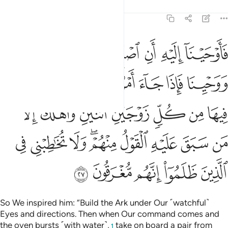
Tafsirs
Lessons
Reflections
23:27
ﲼ
ﲽ
ﲾ
ﲿ
ﳀ
ﳁ
اوحينا اليه ان اصنع الفلك باعيننا ووحينا فاذا جاء امرنا وفار التنور 
َأَوْحَيْنَآ إِلَيْهِ أَنِ ٱصْنَعِ ٱلْفُلْكَ بِأَعْيُنِنَا وَوَحْيِنَا فَإِذَا جَآءَ أَمْرُنَا وَفَارَ ٱ
ﳂ
ﳃ
ﳄ
ﳅ
ﳆ
ﳇ
ﳈ
ﳉ
ﳊ
ﳋ
ﳌ
ﳍ
ﳎ
ﳏ
ﳐ
ﳑ
ﳒ
ﳓ
ﳔﳕ
ﳖ
ﳗ
ﳘ
ﳙ
ﳚ
ﳛ
ﳜ
ﳝ
So We inspired him: “Build the Ark under Our ˹watchful˺
Eyes and directions. Then when Our command comes and
the oven bursts ˹with water˺,
take on board a pair from
1