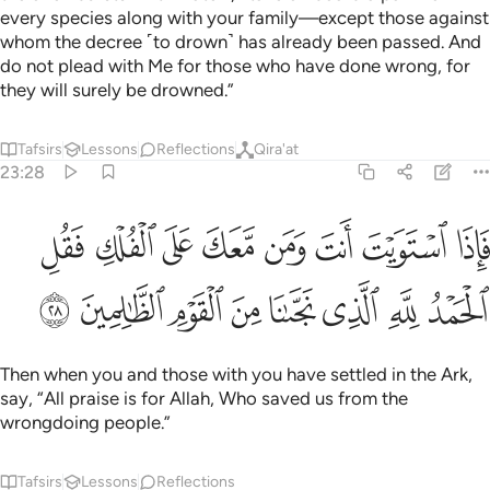
every species along with your family—except those against
whom the decree ˹to drown˺ has already been passed. And
do not plead with Me for those who have done wrong, for
they will surely be drowned.”
Tafsirs
Lessons
Reflections
Qira'at
23:28
ﱁ
ﱂ
ﱃ
ﱄ
ﱅ
ﱆ
ﱇ
ﱈ
اذا استويت انت ومن معك على الفلك فقل الحمد لله الذي نجانا من القوم
َإِذَا ٱسْتَوَيْتَ أَنتَ وَمَن مَّعَكَ عَلَى ٱلْفُلْكِ فَقُلِ ٱلْحَمْدُ لِلَّهِ ٱلَّذِى
ﱉ
ﱊ
ﱋ
ﱌ
ﱍ
ﱎ
ﱏ
ﱐ
Then when you and those with you have settled in the Ark,
say, “All praise is for Allah, Who saved us from the
wrongdoing people.”
Tafsirs
Lessons
Reflections