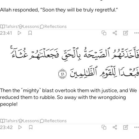
Allah responded, “Soon they will be truly regretful.”
Tafsirs
Lessons
Reflections
23:41
ﳏ
ﳐ
ﳑ
ﳒ
اخذتهم الصيحة بالحق فجعلناهم غثاء فبعدا للقوم الظالمين ٤١
ﳓﳔ
َأَخَذَتْهُمُ ٱلصَّيْحَةُ بِٱلْحَقِّ فَجَعَلْنَـٰهُمْ غُثَآءًۭ ۚ فَبُعْدًۭا لِّلْقَ
ﳕ
ﳖ
ﳗ
ﳘ
Then the ˹mighty˺ blast overtook them with justice, and We
reduced them to rubble. So away with the wrongdoing
people!
Tafsirs
Lessons
Reflections
23:42