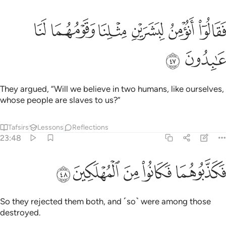
ﱱ
ﱲ
ﱳ
ﱴ
قالوا انومن لبشرين مثلنا وقومهما لنا عابدون ٤٧
ﱵ
ﱶ
َقَالُوٓا۟ أَنُؤْمِنُ لِبَشَرَيْنِ مِثْلِنَا وَقَوْمُهُمَا لَنَا عَـٰبِدُونَ ٤٧
ﱷ
ﱸ
They argued, “Will we believe in two humans, like ourselves,
whose people are slaves to us?”
Tafsirs
Lessons
Reflections
23:48
ﱹ
ﱺ
كذبوهما فكانوا من المهلكين ٤٨
ﱻ
ﱼ
ﱽ
َكَذَّبُوهُمَا فَكَانُوا۟ مِنَ ٱلْمُهْلَكِينَ ٤٨
So they rejected them both, and ˹so˺ were among those
destroyed.