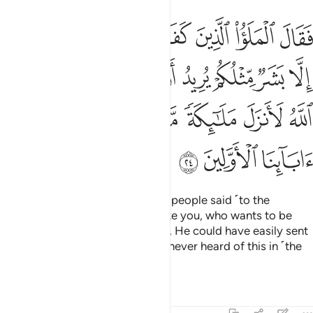
ﲐ
ﲑ
ﲒ
ﲓ
ﲔ
ﲕ
ﲖ
ﲗ
قال الملا الذين كفروا من قومه ما هاذا الا بشر مثلكم يريد ان يتفضل عليك
َقَالَ ٱلْمَلَؤُا۟ ٱلَّذِينَ كَفَرُوا۟ مِن قَوْمِهِۦ مَا هَـٰذَآ إِلَّا بَشَرٌۭ مِّ
ﲘ
ﲙ
ﲚ
ﲛ
ﲜ
ﲝ
ﲞ
ﲟ
ﲠ
ﲡ
ﲢ
ﲣ
ﲤ
ﲥ
ﲦ
ﲧ
ﲨ
ﲩ
ﲪ
But the disbelieving chiefs of his people said ˹to the
masses˺, “This is only a human like you, who wants to be
superior to you. Had Allah willed, He could have easily sent
down angels ˹instead˺. We have never heard of this in ˹the
history of˺ our forefathers.
Tafsirs
Lessons
Reflections