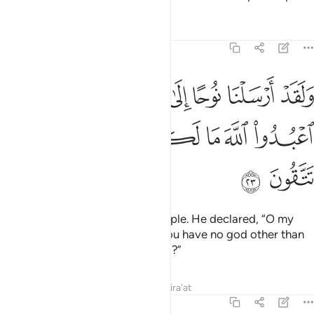
Tafsirs
Lessons
Reflections
23:23
ﱾ
ﱿ
ﲀ
ﲁ
ﲂ
ﲃ
ﲄ
لقد ارسلنا نوحا الى قومه فقال يا قوم اعبدوا الله ما لكم من الاه غيره اف
َلَقَدْ أَرْسَلْنَا نُوحًا إِلَىٰ قَوْمِهِۦ فَقَالَ يَـٰقَوْمِ ٱعْبُدُوا۟ ٱللَّهَ مَا لَكُم مِّنْ إِلَـٰهٍ غَيْرُهُۥٓ ۖ
ﲅ
ﲆ
ﲇ
ﲈ
ﲉ
ﲊ
ﲋﲌ
ﲍ
ﲎ
ﲏ
Indeed, We sent Noah to his people. He declared, “O my
people! Worship Allah ˹alone˺. You have no god other than
Him. Will you not then fear ˹Him˺?”
Tafsirs
Lessons
Reflections
Qira'at
23:24