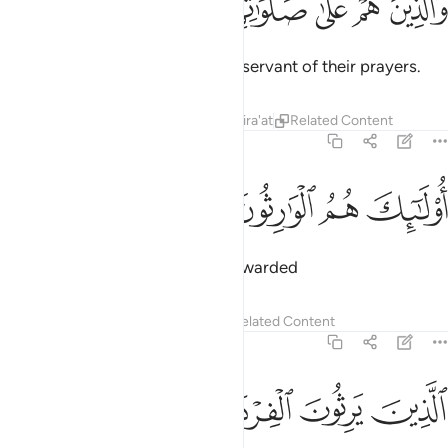
ﱴ
ﱵ
ﱶ
ﱷ
ﱸ
ﱹ
َٱلَّذِينَ هُمْ عَلَىٰ صَلَوَٰتِهِمْ يُحَافِظُونَ ٩
and those who are ˹properly˺ observant of their prayers.
Tafsirs
Lessons
Reflections
Qira'at
Related Content
23:10
ﱺ
ولايك هم الوارثون ١٠
ﱻ
ﱼ
ﱽ
ُو۟لَـٰٓئِكَ هُمُ ٱلْوَٰرِثُونَ ١٠
These are the ones who will be awarded
Tafsirs
Lessons
Reflections
Related Content
23:11
ﱾ
ﱿ
لذين يرثون الفردوس هم فيها خالدون ١١
ﲀ
ﲁ
ﲂ
ﲃ
لَّذِينَ يَرِثُونَ ٱلْفِرْدَوْسَ هُمْ فِيهَا خَـٰلِدُونَ ١١