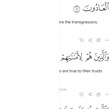
ﱬ
ﱭ
but whoever seeks beyond that are the transgressors;
Tafsirs
Lessons
Reflections
23:8
ﱮ
ﱯ
ﱰ
الذين هم لاماناتهم وعهدهم راعون ٨
ﱱ
ﱲ
ﱳ
َٱلَّذِينَ هُمْ لِأَمَـٰنَـٰتِهِمْ وَعَهْدِهِمْ رَٰعُونَ ٨
˹the believers are also˺ those who are true to their trusts
and covenants;
Tafsirs
Lessons
Reflections
Qira'at
23:9
الذين هم على صلواتهم يحافظون ٩