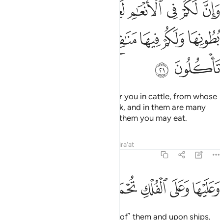
ﱨ
ﱩ
ﱪ
ﱫ
ﱬﱭ
ﱮ
ﱯ
ﱰ
ان لكم في الانعام لعبرة نسقيكم مما في بطونها ولكم فيها منافع كثيرة و
َإِنَّ لَكُمْ فِى ٱلْأَنْعَـٰمِ لَعِبْرَةًۭ ۖ نُّسْقِيكُم مِّمَّا فِى بُطُونِهَا وَلَكُمْ فِيهَا مَنَـٰفِ
ﱱ
ﱲ
ﱳ
ﱴ
ﱵ
ﱶ
ﱷ
ﱸ
And there is certainly a lesson for you in cattle, from whose
bellies We give you ˹milk˺ to drink, and in them are many
other benefits for you, and from them you may eat.
Tafsirs
Lessons
Reflections
Qira'at
23:22
ﱹ
ﱺ
ﱻ
عليها وعلى الفلك تحملون ٢٢
ﱼ
ﱽ
َعَلَيْهَا وَعَلَى ٱلْفُلْكِ تُحْمَلُونَ ٢٢
And you are carried upon ˹some of˺ them and upon ships.