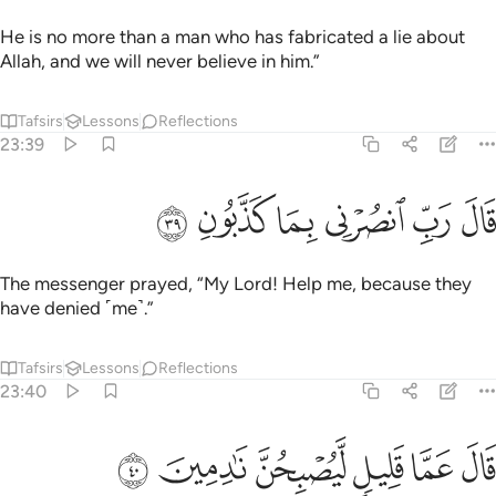
He is no more than a man who has fabricated a lie about
Allah, and we will never believe in him.”
Tafsirs
Lessons
Reflections
23:39
ﳃ
ﳄ
ﳅ
ال رب انصرني بما كذبون ٣٩
ﳆ
ﳇ
ﳈ
َالَ رَبِّ ٱنصُرْنِى بِمَا كَذَّبُونِ ٣٩
The messenger prayed, “My Lord! Help me, because they
have denied ˹me˺.”
Tafsirs
Lessons
Reflections
23:40
ﳉ
ﳊ
ﳋ
ال عما قليل ليصبحن نادمين ٤٠
ﳌ
ﳍ
ﳎ
َالَ عَمَّا قَلِيلٍۢ لَّيُصْبِحُنَّ نَـٰدِمِينَ ٤٠