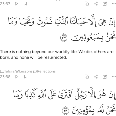
23:37
ﲫ
ﲬ
ﲭ
ﲮ
ﲯ
ﲰ
ن هي الا حياتنا الدنيا نموت ونحيا وما نحن بمبعوثين ٣٧
ﲱ
ﲲ
ِنْ هِىَ إِلَّا حَيَاتُنَا ٱلدُّنْيَا نَمُوتُ وَنَحْيَا وَمَا نَحْنُ بِمَبْعُوثِينَ ٣٧
ﲳ
ﲴ
ﲵ
There is nothing beyond our worldly life. We die, others are
born, and none will be resurrected.
Tafsirs
Lessons
Reflections
23:38
ﲶ
ﲷ
ﲸ
ﲹ
ﲺ
ﲻ
ﲼ
ن هو الا رجل افترى على الله كذبا وما نحن له بمومنين ٣٨
ﲽ
ﲾ
ِنْ هُوَ إِلَّا رَجُلٌ ٱفْتَرَىٰ عَلَى ٱللَّهِ كَذِبًۭا وَمَا نَحْنُ لَهُۥ بِمُؤْمِنِينَ ٣٨
ﲿ
ﳀ
ﳁ
ﳂ