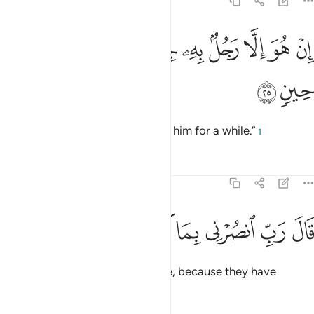
23:25
ﲫ
ﲬ
ﲭ
ﲮ
ﲯ
ﲰ
ن هو الا رجل به جنة فتربصوا به حتى حين ٢٥
ﲱ
ﲲ
ﲳ
ِنْ هُوَ إِلَّا رَجُلٌۢ بِهِۦ جِنَّةٌۭ فَتَرَبَّصُوا۟ بِهِۦ حَتَّىٰ حِينٍۢ ٢٥
ﲴ
ﲵ
He is simply insane, so bear with him for a while.”
1
Tafsirs
Lessons
Reflections
23:26
ﲶ
ﲷ
ﲸ
ال رب انصرني بما كذبون ٢٦
ﲹ
ﲺ
ﲻ
َالَ رَبِّ ٱنصُرْنِى بِمَا كَذَّبُونِ ٢٦
Noah prayed, “My Lord! Help me, because they have
denied ˹me˺.”