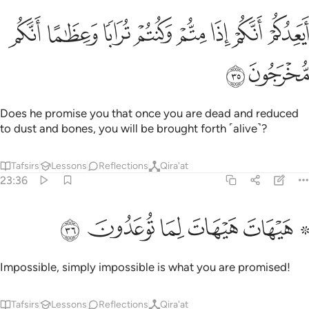
ﲛ
ﲜ
ﲝ
ﲞ
ﲟ
ﲠ
يعدكم انكم اذا متم وكنتم ترابا وعظاما انكم مخرجون ٣٥
ﲡ
ﲢ
َيَعِدُكُمْ أَنَّكُمْ إِذَا مِتُّمْ وَكُنتُمْ تُرَابًۭا وَعِظَـٰمًا أَنَّكُم مُّخْرَجُونَ ٣٥
ﲣ
ﲤ
Does he promise you that once you are dead and reduced
to dust and bones, you will be brought forth ˹alive˺?
Tafsirs
Lessons
Reflections
Qira'at
23:36
ﲥ ﲦ
ﲧ
۞ يهات هيهات لما توعدون ٣٦
ﲨ
ﲩ
ﲪ
۞ َيْهَاتَ هَيْهَاتَ لِمَا تُوعَدُونَ ٣٦
Impossible, simply impossible is what you are promised!
Tafsirs
Lessons
Reflections
Qira'at