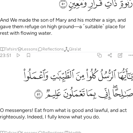
ﲌ
ﲍ
ﲎ
ﲏ
ﲐ
And We made the son of Mary and his mother a sign, and
gave them refuge on high ground—a ˹suitable˺ place for
rest with flowing water.
Tafsirs
Lessons
Reflections
Qira'at
23:51
ﲑ
ﲒ
ﲓ
ﲔ
ﲕ
ﲖ
ا ايها الرسل كلوا من الطيبات واعملوا صالحا اني بما تعملون عليم ٥١
َـٰٓأَيُّهَا ٱلرُّسُلُ كُلُوا۟ مِنَ ٱلطَّيِّبَـٰتِ وَٱعْمَلُوا۟ صَـٰلِحًا ۖ إِنِّى بِمَا تَعْمَلُونَ 
ﲗﲘ
ﲙ
ﲚ
ﲛ
ﲜ
ﲝ
O messengers! Eat from what is good and lawful, and act
righteously. Indeed, I fully know what you do.
Tafsirs
Lessons
Reflections
Hadith