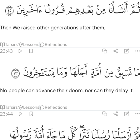
ﳙ
ﳚ
ﳛ
م انشانا من بعدهم قرونا اخرين ٤٢
ﳜ
ﳝ
ﳞ
ﳟ
ُمَّ أَنشَأْنَا مِنۢ بَعْدِهِمْ قُرُونًا ءَاخَرِينَ ٤٢
Then We raised other generations after them.
Tafsirs
Lessons
Reflections
23:43
ﱁ
ﱂ
ﱃ
ﱄ
ﱅ
ا تسبق من امة اجلها وما يستاخرون ٤٣
ﱆ
ﱇ
ﱈ
َا تَسْبِقُ مِنْ أُمَّةٍ أَجَلَهَا وَمَا يَسْتَـْٔخِرُونَ ٤٣
No people can advance their doom, nor can they delay it.
Tafsirs
Lessons
Reflections
23:44
ﱉ
ﱊ
ﱋ
ﱌﱍ
ﱎ
ﱏ
ﱐ
ﱑ
ﱒ
م ارسلنا رسلنا تترى كل ما جاء امة رسولها كذبوه فاتبعنا بعضهم بعضا وج
ُمَّ أَرْسَلْنَا رُسُلَنَا تَتْرَا ۖ كُلَّ مَا جَآءَ أُمَّةًۭ رَّسُولُهَا كَذَّبُوهُ ۚ فَأَتْبَعْنَا بَعْ