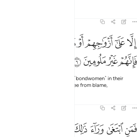
Tafsirs
Lessons
Reflections
23:6
ﱛ
ﱜ
ﱝ
ﱞ
ﱟ
ﱠ
لا على ازواجهم او ما ملكت ايمانهم فانهم غير ملومين ٦
ﱡ
ِلَّا عَلَىٰٓ أَزْوَٰجِهِمْ أَوْ مَا مَلَكَتْ أَيْمَـٰنُهُمْ فَإِنَّهُمْ غَيْرُ مَلُومِينَ ٦
ﱢ
ﱣ
ﱤ
ﱥ
except with their wives or those ˹bondwomen˺ in their
possession,
for then they are free from blame,
1
Tafsirs
Lessons
Reflections
23:7
ﱦ
ﱧ
ﱨ
ﱩ
من ابتغى وراء ذالك فاولايك هم العادون ٧
ﱪ
ﱫ
َمَنِ ٱبْتَغَىٰ وَرَآءَ ذَٰلِكَ فَأُو۟لَـٰٓئِكَ هُمُ ٱلْعَادُونَ ٧