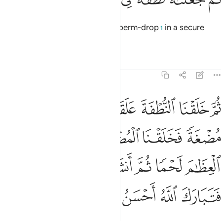
then placed each ˹human˺ as a sperm-drop
in a secure
1
place,
Tafsirs
Lessons
Reflections
23:14
ﲔ
ﲕ
ﲖ
ﲗ
ﲘ
ﲙ
م خلقنا النطفة علقة فخلقنا العلقة مضغة فخلقنا المضغة عظاما فكسونا 
ُمَّ خَلَقْنَا ٱلنُّطْفَةَ عَلَقَةًۭ فَخَلَقْنَا ٱلْعَلَقَةَ مُضْغَةًۭ فَخَلَقْنَا ٱلْمُض
ﲚ
ﲛ
ﲜ
ﲝ
ﲞ
ﲟ
ﲠ
ﲡ
ﲢ
ﲣ
ﲤﲥ
ﲦ
ﲧ
ﲨ
ﲩ
ﲪ