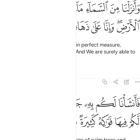
ﱁ
ﱂ
ﱃ
ﱄ
ﱅ
ﱆ
ﱇ
انزلنا من السماء ماء بقدر فاسكناه في الارض وانا على ذهاب به لقادرون
َأَنزَلْنَا مِنَ ٱلسَّمَآءِ مَآءًۢ بِقَدَرٍۢ فَأَسْكَنَّـٰهُ فِى ٱلْأَرْضِ ۖ وَإِنَّا عَلَىٰ ذَهَابٍۭ بِهِۦ لَقَـٰدِر
ﱈﱉ
ﱊ
ﱋ
ﱌ
ﱍ
ﱎ
ﱏ
We send down rain from the sky in perfect measure,
causing it to soak into the earth. And We are surely able to
take it away.
Tafsirs
Lessons
Reflections
23:19
ﱐ
ﱑ
ﱒ
ﱓ
ﱔ
ﱕ
ﱖ
انشانا لكم به جنات من نخيل واعناب لكم فيها فواكه كثيرة ومنها تاكلون 
َأَنشَأْنَا لَكُم بِهِۦ جَنَّـٰتٍۢ مِّن نَّخِيلٍۢ وَأَعْنَـٰبٍۢ لَّكُمْ فِيهَا فَوَٰكِهُ كَثِيرَةٌۭ وَم
ﱗ
ﱘ
ﱙ
ﱚ
ﱛ
ﱜ
ﱝ
With it We produce for you gardens of palm trees and