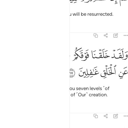
then on the Day of Judgment you will be resurrected.
Tafsirs
Lessons
Reflections
23:17
ﲷ
ﲸ
ﲹ
ﲺ
ﲻ
لقد خلقنا فوقكم سبع طرايق وما كنا عن الخلق غافلين ١٧
ﲼ
ﲽ
َلَقَدْ خَلَقْنَا فَوْقَكُمْ سَبْعَ طَرَآئِقَ وَمَا كُنَّا عَنِ ٱلْخَلْقِ غَـٰفِلِينَ ١٧
ﲾ
ﲿ
ﳀ
ﳁ
And indeed, We created above you seven levels ˹of
heaven˺. We are never unmindful of ˹Our˺ creation.
Tafsirs
Lessons
Reflections
23:18