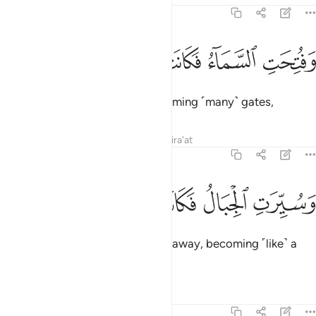
78:19
ﲏ
ﲐ
فتحت السماء فكانت ابوابا ١٩
ﲑ
ﲒ
ﲓ
َفُتِحَتِ ٱلسَّمَآءُ فَكَانَتْ أَبْوَٰبًۭا ١٩
The sky will be ˹split˺ open, becoming ˹many˺ gates,
Tafsirs
Lessons
Reflections
Qira'at
78:20
ﲔ
ﲕ
سيرت الجبال فكانت سرابا ٢٠
ﲖ
ﲗ
ﲘ
َسُيِّرَتِ ٱلْجِبَالُ فَكَانَتْ سَرَابًا ٢٠
and the mountains will be blown away, becoming ˹like˺ a
mirage.
Tafsirs
Lessons
Reflections
78:21