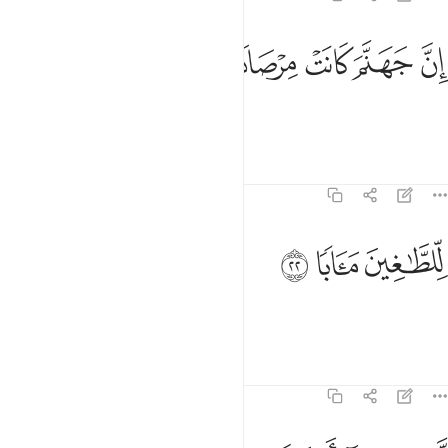
ﲙ
ﲚ
ﲛ
ن جهنم كانت مرصادا ٢١
ﲜ
ﲝ
ِنَّ جَهَنَّمَ كَانَتْ مِرْصَادًۭا ٢١
Indeed, Hell is lying in ambush
Tafsirs
Lessons
Reflections
78:22
لطاغين مابا ٢٢
ﲞ
ﲟ
ﲠ
ِّلطَّـٰغِينَ مَـَٔابًۭا ٢٢
as a home for the transgressors,
Tafsirs
Lessons
Reflections
78:23
ابثين فيها احقابا ٢٣