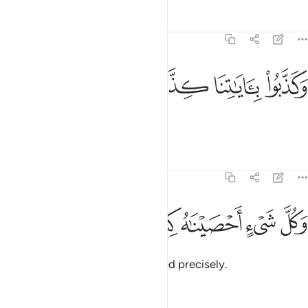
Tafsirs
Lessons
Reflections
78:28
ﲹ
كذبوا باياتنا كذابا ٢٨
ﲺ
ﲻ
ﲼ
َكَذَّبُوا۟ بِـَٔايَـٰتِنَا كِذَّابًۭا ٢٨
and totally rejected Our signs.
Tafsirs
Lessons
Reflections
78:29
ﲽ
ﲾ
كل شيء احصيناه كتابا ٢٩
ﲿ
ﳀ
ﳁ
َكُلَّ شَىْءٍ أَحْصَيْنَـٰهُ كِتَـٰبًۭا ٢٩
And We have everything recorded precisely.
Tafsirs
Lessons
Reflections