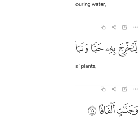
and sent down from rainclouds pouring water,
Tafsirs
Lessons
Reflections
78:15
ﱺ
ﱻ
نخرج به حبا ونباتا ١٥
ﱼ
ﱽ
ﱾ
ِّنُخْرِجَ بِهِۦ حَبًّۭا وَنَبَاتًۭا ١٥
producing by it grain and ˹various˺ plants,
Tafsirs
Lessons
Reflections
78:16
ﱿ
جنات الفافا ١٦
ﲀ
ﲁ
َجَنَّـٰتٍ أَلْفَافًا ١٦
and dense orchards?