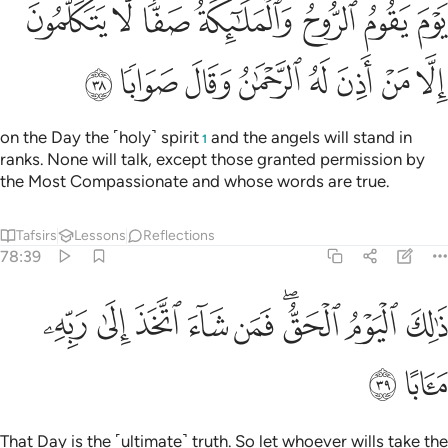
ﱧ
ﱨ
ﱩ
ﱪ
ﱫﱬ
ﱭ
ﱮ
وم يقوم الروح والملايكة صفا لا يتكلمون الا من اذن له الرحمان وقال صوا
َوْمَ يَقُومُ ٱلرُّوحُ وَٱلْمَلَـٰٓئِكَةُ صَفًّۭا ۖ لَّا يَتَكَلَّمُونَ إِلَّا مَنْ أَذِنَ لَهُ ٱلرَّح
ﱯ
ﱰ
ﱱ
ﱲ
ﱳ
ﱴ
ﱵ
ﱶ
on the Day the ˹holy˺ spirit
and the angels will stand in
1
ranks. None will talk, except those granted permission by
the Most Compassionate and whose words are true.
Tafsirs
Lessons
Reflections
78:39
ﱷ
ﱸ
ﱹﱺ
ﱻ
ﱼ
الك اليوم الحق فمن شاء اتخذ الى ربه مابا ٣٩
ﱽ
ﱾ
ﱿ
َٰلِكَ ٱلْيَوْمُ ٱلْحَقُّ ۖ فَمَن شَآءَ ٱتَّخَذَ إِلَىٰ رَبِّهِۦ مَـَٔابًا ٣٩
ﲀ
ﲁ
That Day is the ˹ultimate˺ truth. So let whoever wills take the