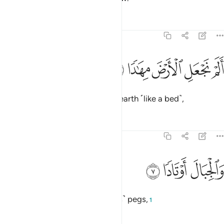
Tafsirs
Lessons
Reflections
78:6
ﱔ
ﱕ
لم نجعل الارض مهادا ٦
ﱖ
ﱗ
ﱘ
َلَمْ نَجْعَلِ ٱلْأَرْضَ مِهَـٰدًۭا ٦
Have We not smoothed out the earth ˹like a bed˺,
Tafsirs
Lessons
Reflections
78:7
ﱙ
الجبال اوتادا ٧
ﱚ
ﱛ
َٱلْجِبَالَ أَوْتَادًۭا ٧
and ˹made˺ the mountains as ˹its˺ pegs,
1