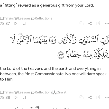
a ˹fitting˺ reward as a generous gift from your Lord,
Tafsirs
Lessons
Reflections
78:37
ﱛ
ﱜ
ﱝ
ﱞ
ﱟ
ﱠﱡ
ب السماوات والارض وما بينهما الرحمان لا يملكون منه خطابا ٣٧
ﱢ
َّبِّ ٱلسَّمَـٰوَٰتِ وَٱلْأَرْضِ وَمَا بَيْنَهُمَا ٱلرَّحْمَـٰنِ ۖ لَا يَمْلِكُونَ مِنْهُ خِطَابًۭا ٧
ﱣ
ﱤ
ﱥ
ﱦ
the Lord of the heavens and the earth and everything in
between, the Most Compassionate. No one will dare speak
to Him
Tafsirs
Lessons
Reflections
Qira'at
78:38