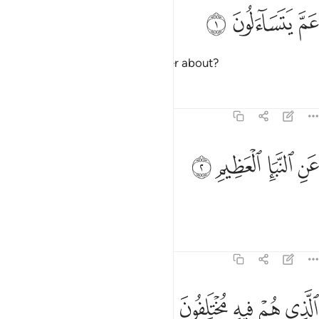
ﱁ
م يتساءلون ١
ﱂ
ﱃ
َمَّ يَتَسَآءَلُونَ ١
What are they asking one another about?
Tafsirs
Lessons
Reflections
78:2
ﱄ
ﱅ
ن النبا العظيم ٢
ﱆ
ﱇ
َنِ ٱلنَّبَإِ ٱلْعَظِيمِ ٢
About the momentous news,
Tafsirs
Lessons
Reflections
78:3
ﱈ
ﱉ
ﱊ
لذي هم فيه مختلفون ٣
ﱋ
ﱌ
لَّذِى هُمْ فِيهِ مُخْتَلِفُونَ ٣