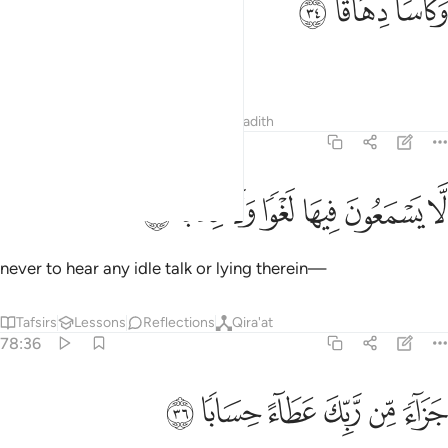
ﱋ
ﱌ
ﱍ
َكَأْسًۭا دِهَاقًۭا ٣٤
and full cups ˹of pure wine˺,
Tafsirs
Lessons
Reflections
Hadith
78:35
ﱎ
ﱏ
ﱐ
ا يسمعون فيها لغوا ولا كذابا ٣٥
ﱑ
ﱒ
ﱓ
ﱔ
َّا يَسْمَعُونَ فِيهَا لَغْوًۭا وَلَا كِذَّٰبًۭا ٣٥
never to hear any idle talk or lying therein—
Tafsirs
Lessons
Reflections
Qira'at
78:36
ﱕ
ﱖ
ﱗ
زاء من ربك عطاء حسابا ٣٦
ﱘ
ﱙ
ﱚ
َزَآءًۭ مِّن رَّبِّكَ عَطَآءً حِسَابًۭا ٣٦