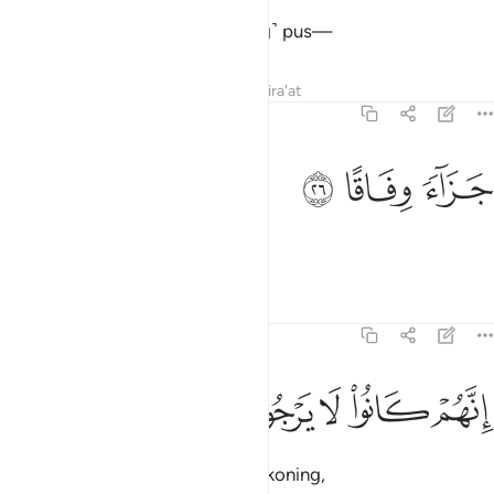
except boiling water and ˹oozing˺ pus—
Tafsirs
Lessons
Reflections
Qira'at
78:26
ﲰ
زاء وفاقا ٢٦
ﲱ
ﲲ
َزَآءًۭ وِفَاقًا ٢٦
a fitting reward.
Tafsirs
Lessons
Reflections
78:27
ﲳ
ﲴ
ﲵ
نهم كانوا لا يرجون حسابا ٢٧
ﲶ
ﲷ
ﲸ
ِنَّهُمْ كَانُوا۟ لَا يَرْجُونَ حِسَابًۭا ٢٧
For they never expected any reckoning,