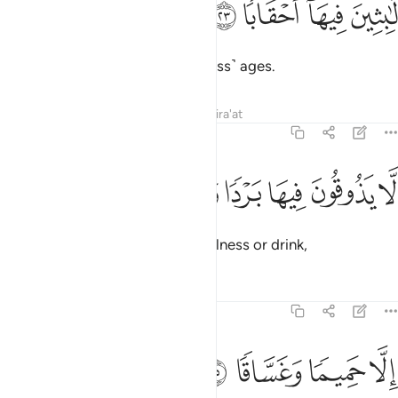
ﲡ
ﲢ
ﲣ
ﲤ
َّـٰبِثِينَ فِيهَآ أَحْقَابًۭا ٢٣
where they will remain for ˹endless˺ ages.
Tafsirs
Lessons
Reflections
Qira'at
78:24
ﲥ
ﲦ
ﲧ
ا يذوقون فيها بردا ولا شرابا ٢٤
ﲨ
ﲩ
ﲪ
ﲫ
َّا يَذُوقُونَ فِيهَا بَرْدًۭا وَلَا شَرَابًا ٢٤
There they will not taste any coolness or drink,
Tafsirs
Lessons
Reflections
78:25
ﲬ
ﲭ
لا حميما وغساقا ٢٥
ﲮ
ﲯ
ِلَّا حَمِيمًۭا وَغَسَّاقًۭا ٢٥