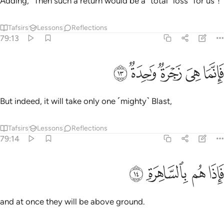
Adding, “Then such a return would be a ˹total˺ loss ˹for us˺!”
Tafsirs
Lessons
Reflections
79:13
ﳀ
ﳁ
ﳂ
انما هي زجرة واحدة ١٣
ﳃ
ﳄ
َإِنَّمَا هِىَ زَجْرَةٌۭ وَٰحِدَةٌۭ ١٣
But indeed, it will take only one ˹mighty˺ Blast,
Tafsirs
Lessons
Reflections
79:14
ﳅ
ﳆ
اذا هم بالساهرة ١٤
ﳇ
ﳈ
َإِذَا هُم بِٱلسَّاهِرَةِ ١٤
and at once they will be above ground.