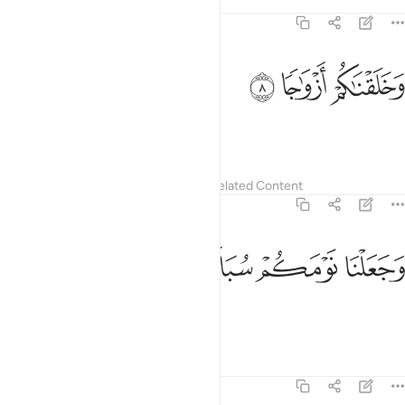
Tafsirs
Lessons
Reflections
78:8
ﱜ
خلقناكم ازواجا ٨
ﱝ
ﱞ
َخَلَقْنَـٰكُمْ أَزْوَٰجًۭا ٨
and created you in pairs,
Tafsirs
Lessons
Reflections
Related Content
78:9
ﱟ
جعلنا نومكم سباتا ٩
ﱠ
ﱡ
ﱢ
َجَعَلْنَا نَوْمَكُمْ سُبَاتًۭا ٩
and made your sleep for rest,
Tafsirs
Lessons
Reflections
78:10