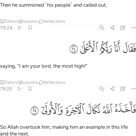
Then he summoned ˹his people˺ and called out,
Tafsirs
Lessons
Reflections
79:24
ﱡ
ﱢ
ﱣ
قال انا ربكم الاعلى ٢٤
ﱤ
ﱥ
َقَالَ أَنَا۠ رَبُّكُمُ ٱلْأَعْلَىٰ ٢٤
saying, “I am your lord, the most high!”
Tafsirs
Lessons
Reflections
79:25
ﱦ
ﱧ
ﱨ
اخذه الله نكال الاخرة والاولى ٢٥
ﱩ
ﱪ
ﱫ
َأَخَذَهُ ٱللَّهُ نَكَالَ ٱلْـَٔاخِرَةِ وَٱلْأُولَىٰٓ ٢٥
So Allah overtook him, making him an example in this life
and the next.