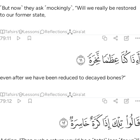
˹But now˺ they ask ˹mockingly˺, “Will we really be restored
to our former state,
Tafsirs
Lessons
Reflections
Qira'at
79:11
ﲵ
ﲶ
ﲷ
اذا كنا عظاما نخرة ١١
ﲸ
ﲹ
َءِذَا كُنَّا عِظَـٰمًۭا نَّخِرَةًۭ ١١
even after we have been reduced to decayed bones?”
Tafsirs
Lessons
Reflections
Qira'at
79:12
ﲺ
ﲻ
ﲼ
الوا تلك اذا كرة خاسرة ١٢
ﲽ
ﲾ
ﲿ
َالُوا۟ تِلْكَ إِذًۭا كَرَّةٌ خَاسِرَةٌۭ ١٢