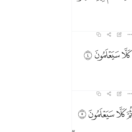
over which they disagree.
1
Tafsirs
Lessons
Reflections
78:4
ﱍ
لا سيعلمون ٤
ﱎ
ﱏ
َلَّا سَيَعْلَمُونَ ٤
But no! They will come to know.
Tafsirs
Lessons
Reflections
78:5
ﱐ
ﱑ
م كلا سيعلمون ٥
ﱒ
ﱓ
ُمَّ كَلَّا سَيَعْلَمُونَ ٥
Again, no! They will come to know.