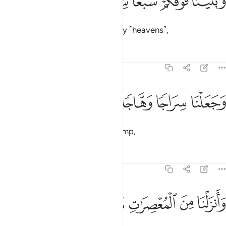
ﱫ
ﱬ
ﱭ
ﱮ
ﱯ
َبَنَيْنَا فَوْقَكُمْ سَبْعًۭا شِدَادًۭا ١٢
and built above you seven mighty ˹heavens˺,
Tafsirs
Lessons
Reflections
78:13
ﱰ
جعلنا سراجا وهاجا ١٣
ﱱ
ﱲ
ﱳ
َجَعَلْنَا سِرَاجًۭا وَهَّاجًۭا ١٣
and placed ˹in them˺ a shining lamp,
Tafsirs
Lessons
Reflections
78:14
ﱴ
ﱵ
ﱶ
انزلنا من المعصرات ماء ثجاجا ١٤
ﱷ
ﱸ
ﱹ
َأَنزَلْنَا مِنَ ٱلْمُعْصِرَٰتِ مَآءًۭ ثَجَّاجًۭا ١٤