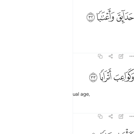
ﱅ
دايق واعنابا ٣٢
ﱆ
ﱇ
َدَآئِقَ وَأَعْنَـٰبًۭا ٣٢
Gardens, vineyards,
Tafsirs
Lessons
Reflections
78:33
ﱈ
كواعب اترابا ٣٣
ﱉ
ﱊ
َكَوَاعِبَ أَتْرَابًۭا ٣٣
and full-bosomed maidens of equal age,
Tafsirs
Lessons
Reflections
78:34
كاسا دهاقا ٣٤