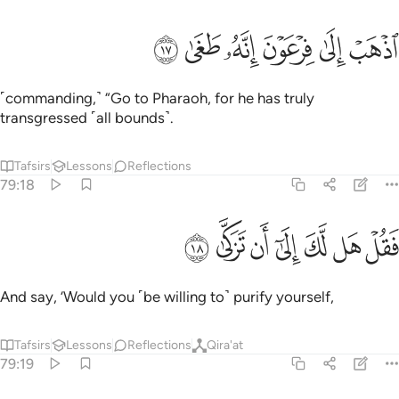
ﱁ
ﱂ
ﱃ
ذهب الى فرعون انه طغى ١٧
ﱄ
ﱅ
ﱆ
ذْهَبْ إِلَىٰ فِرْعَوْنَ إِنَّهُۥ طَغَىٰ ١٧
˹commanding,˺ “Go to Pharaoh, for he has truly
transgressed ˹all bounds˺.
Tafsirs
Lessons
Reflections
79:18
ﱇ
ﱈ
ﱉ
ﱊ
قل هل لك الى ان تزكى ١٨
ﱋ
ﱌ
ﱍ
َقُلْ هَل لَّكَ إِلَىٰٓ أَن تَزَكَّىٰ ١٨
And say, ‘Would you ˹be willing to˺ purify yourself,
Tafsirs
Lessons
Reflections
Qira'at
79:19