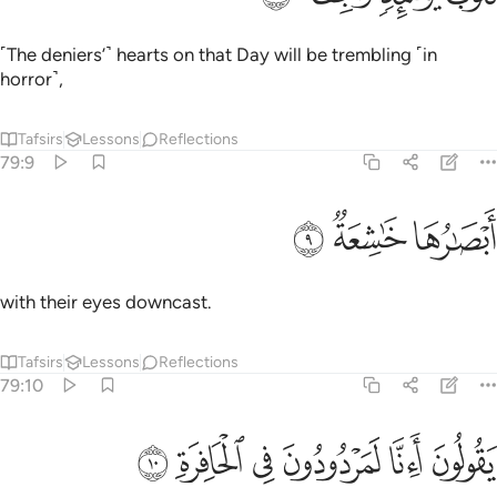
˹The deniers’˺ hearts on that Day will be trembling ˹in
horror˺,
Tafsirs
Lessons
Reflections
79:9
ﲬ
بصارها خاشعة ٩
ﲭ
ﲮ
َبْصَـٰرُهَا خَـٰشِعَةٌۭ ٩
with their eyes downcast.
Tafsirs
Lessons
Reflections
79:10
ﲯ
ﲰ
ﲱ
قولون اانا لمردودون في الحافرة ١٠
ﲲ
ﲳ
ﲴ
َقُولُونَ أَءِنَّا لَمَرْدُودُونَ فِى ٱلْحَافِرَةِ ١٠