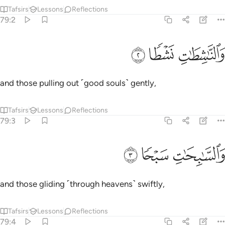
Tafsirs
Lessons
Reflections
79:2
ﲕ
الناشطات نشطا ٢
ﲖ
ﲗ
َٱلنَّـٰشِطَـٰتِ نَشْطًۭا ٢
and those pulling out ˹good souls˺ gently,
Tafsirs
Lessons
Reflections
79:3
ﲘ
السابحات سبحا ٣
ﲙ
ﲚ
َٱلسَّـٰبِحَـٰتِ سَبْحًۭا ٣
and those gliding ˹through heavens˺ swiftly,
Tafsirs
Lessons
Reflections
79:4