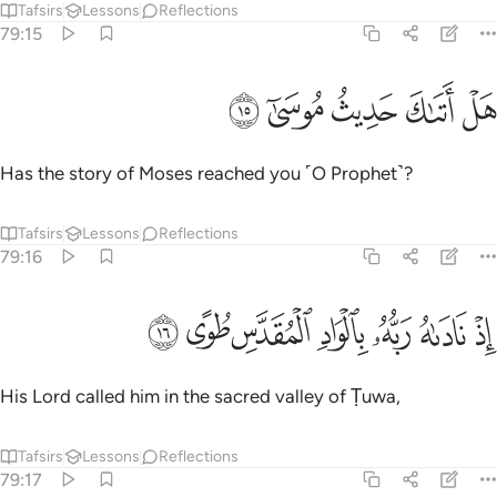
Tafsirs
Lessons
Reflections
79:15
ﳉ
ﳊ
ل اتاك حديث موسى ١٥
ﳋ
ﳌ
ﳍ
َلْ أَتَىٰكَ حَدِيثُ مُوسَىٰٓ ١٥
Has the story of Moses reached you ˹O Prophet˺?
Tafsirs
Lessons
Reflections
79:16
ﳎ
ﳏ
ﳐ
ﳑ
ذ ناداه ربه بالواد المقدس طوى ١٦
ﳒ
ﳓ
ﳔ
ِذْ نَادَىٰهُ رَبُّهُۥ بِٱلْوَادِ ٱلْمُقَدَّسِ طُوًى ١٦
His Lord called him in the sacred valley of Ṭuwa,
Tafsirs
Lessons
Reflections
79:17