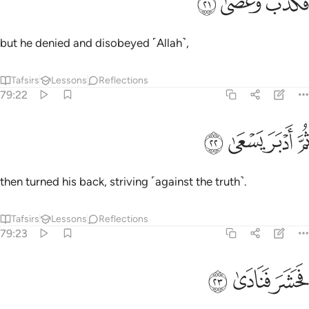
ﱗ
ﱘ
ﱙ
َكَذَّبَ وَعَصَىٰ ٢١
but he denied and disobeyed ˹Allah˺,
Tafsirs
Lessons
Reflections
79:22
ﱚ
ﱛ
م ادبر يسعى ٢٢
ﱜ
ﱝ
ُمَّ أَدْبَرَ يَسْعَىٰ ٢٢
then turned his back, striving ˹against the truth˺.
Tafsirs
Lessons
Reflections
79:23
ﱞ
حشر فنادى ٢٣
ﱟ
ﱠ
َحَشَرَ فَنَادَىٰ ٢٣