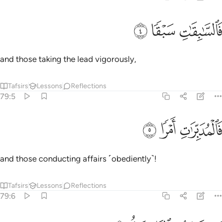
ﲛ
السابقات سبقا ٤
ﲜ
ﲝ
َٱلسَّـٰبِقَـٰتِ سَبْقًۭا ٤
and those taking the lead vigorously,
Tafsirs
Lessons
Reflections
79:5
ﲞ
المدبرات امرا ٥
ﲟ
ﲠ
َٱلْمُدَبِّرَٰتِ أَمْرًۭا ٥
and those conducting affairs ˹obediently˺!
Tafsirs
Lessons
Reflections
79:6
وم ترجف الراجفة ٦