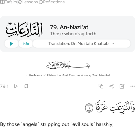
Tafsirs
Lessons
Reflections
079
79
.
An-Nazi'at
Those who drag forth
Listen
Translation
: Dr. Mustafa Khattab
Info
In the Name of Allah—the Most Compassionate, Most Merciful
79:1
ﲒ
النازعات غرقا ١
ﲓ
ﲔ
َٱلنَّـٰزِعَـٰتِ غَرْقًۭا ١
By those ˹angels˺ stripping out ˹evil souls˺ harshly,