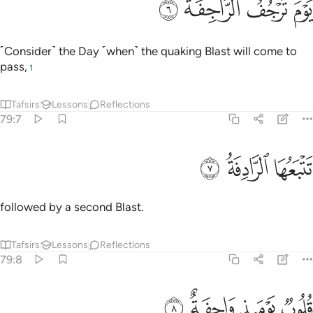
ﲡ
ﲢ
ﲣ
ﲤ
َوْمَ تَرْجُفُ ٱلرَّاجِفَةُ ٦
˹Consider˺ the Day ˹when˺ the quaking Blast will come to
pass,
1
Tafsirs
Lessons
Reflections
79:7
ﲥ
تبعها الرادفة ٧
ﲦ
ﲧ
َتْبَعُهَا ٱلرَّادِفَةُ ٧
followed by a second Blast.
Tafsirs
Lessons
Reflections
79:8
ﲨ
ﲩ
لوب يوميذ واجفة ٨
ﲪ
ﲫ
ُلُوبٌۭ يَوْمَئِذٍۢ وَاجِفَةٌ ٨