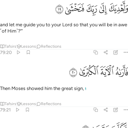
ﱎ
ﱏ
ﱐ
اهديك الى ربك فتخشى ١٩
ﱑ
ﱒ
َأَهْدِيَكَ إِلَىٰ رَبِّكَ فَتَخْشَىٰ ١٩
and let me guide you to your Lord so that you will be in awe
˹of Him˺?’”
Tafsirs
Lessons
Reflections
79:20
ﱓ
ﱔ
اراه الاية الكبرى ٢٠
ﱕ
ﱖ
َأَرَىٰهُ ٱلْـَٔايَةَ ٱلْكُبْرَىٰ ٢٠
Then Moses showed him the great sign,
1
Tafsirs
Lessons
Reflections
79:21
كذب وعصى ٢١