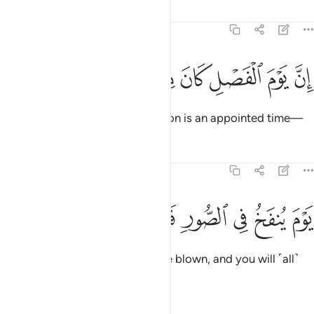
Tafsirs
Lessons
Reflections
78:17
ﲂ
ﲃ
ﲄ
ن يوم الفصل كان ميقاتا ١٧
ﲅ
ﲆ
ﲇ
ِنَّ يَوْمَ ٱلْفَصْلِ كَانَ مِيقَـٰتًۭا ١٧
Indeed, the Day of ˹Final˺ Decision is an appointed time—
Tafsirs
Lessons
Reflections
78:18
ﲈ
ﲉ
ﲊ
ﲋ
وم ينفخ في الصور فتاتون افواجا ١٨
ﲌ
ﲍ
ﲎ
َوْمَ يُنفَخُ فِى ٱلصُّورِ فَتَأْتُونَ أَفْوَاجًۭا ١٨
˹it is˺ the Day the Trumpet will be blown, and you will ˹all˺
come forth in crowds.
Tafsirs
Lessons
Reflections