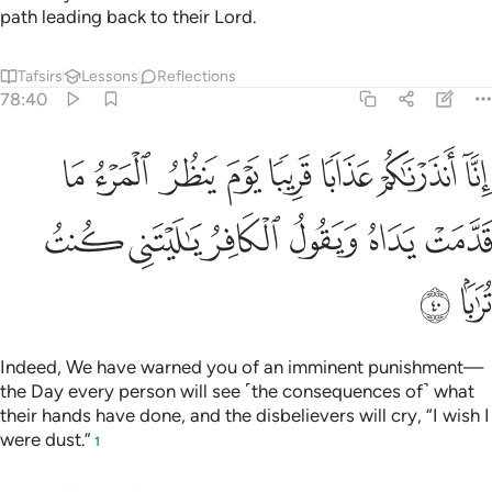
path leading back to their Lord.
Tafsirs
Lessons
Reflections
78:40
ﲂ
ﲃ
ﲄ
ﲅ
ﲆ
ﲇ
ﲈ
ﲉ
نا انذرناكم عذابا قريبا يوم ينظر المرء ما قدمت يداه ويقول الكافر يا ليتني
ِنَّآ أَنذَرْنَـٰكُمْ عَذَابًۭا قَرِيبًۭا يَوْمَ يَنظُرُ ٱلْمَرْءُ مَا قَدَّمَتْ يَدَاهُ وَيَقُولُ ٱلْك
ﲊ
ﲋ
ﲌ
ﲍ
ﲎ
ﲏ
ﲐ
ﲑ
Indeed, We have warned you of an imminent punishment—
the Day every person will see ˹the consequences of˺ what
their hands have done, and the disbelievers will cry, “I wish I
were dust.”
1