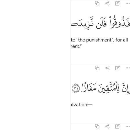
78:30
ﳂ
ﳃ
ذوقوا فلن نزيدكم الا عذابا ٣٠
ﳄ
ﳅ
ﳆ
ﳇ
َذُوقُوا۟ فَلَن نَّزِيدَكُمْ إِلَّا عَذَابًا ٣٠
˹So the deniers will be told,˺ “Taste ˹the punishment˺, for all
you will get from Us is more torment.”
Tafsirs
Lessons
Reflections
78:31
ﱁ
ن للمتقين مفازا ٣١
ﱂ
ﱃ
ﱄ
ِنَّ لِلْمُتَّقِينَ مَفَازًا ٣١
Indeed, the righteous will have salvation—
Tafsirs
Lessons
Reflections
78:32