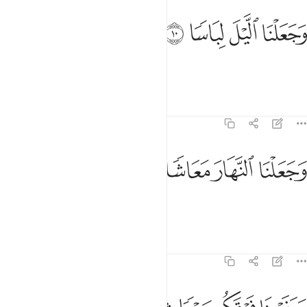
ﱣ
ﱤ
جعلنا الليل لباسا ١٠
ﱥ
ﱦ
َجَعَلْنَا ٱلَّيْلَ لِبَاسًۭا ١٠
and made the night as a cover,
Tafsirs
Lessons
Reflections
78:11
ﱧ
جعلنا النهار معاشا ١١
ﱨ
ﱩ
ﱪ
َجَعَلْنَا ٱلنَّهَارَ مَعَاشًۭا ١١
and made the day for livelihood,
Tafsirs
Lessons
Reflections
78:12
بنينا فوقكم سبعا شدادا ١٢