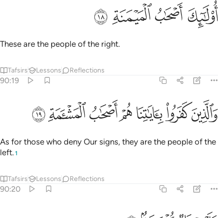
ﳄ
ﳅ
ولايك اصحاب الميمنة ١٨
ﳆ
ﳇ
ُو۟لَـٰٓئِكَ أَصْحَـٰبُ ٱلْمَيْمَنَةِ ١٨
These are the people of the right.
Tafsirs
Lessons
Reflections
90:19
ﱁ
ﱂ
ﱃ
ﱄ
الذين كفروا باياتنا هم اصحاب المشامة ١٩
ﱅ
ﱆ
ﱇ
َٱلَّذِينَ كَفَرُوا۟ بِـَٔايَـٰتِنَا هُمْ أَصْحَـٰبُ ٱلْمَشْـَٔمَةِ ١٩
As for those who deny Our signs, they are the people of the
left.
1
Tafsirs
Lessons
Reflections
90:20
ليهم نار موصدة ٢٠