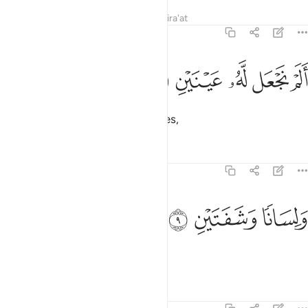
Tafsirs
Lessons
Reflections
Qira'at
90:8
ﲓ
ﲔ
ﲕ
لم نجعل له عينين ٨
ﲖ
ﲗ
َلَمْ نَجْعَل لَّهُۥ عَيْنَيْنِ ٨
Have We not given them two eyes,
Tafsirs
Lessons
Reflections
90:9
ﲘ
لسانا وشفتين ٩
ﲙ
ﲚ
َلِسَانًۭا وَشَفَتَيْنِ ٩
a tongue, and two lips;
Tafsirs
Lessons
Reflections