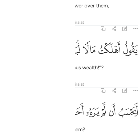
Do they think that no one has power over them,
Tafsirs
Lessons
Reflections
Qira'at
90:6
ﲈ
ﲉ
قول اهلكت مالا لبدا ٦
ﲊ
ﲋ
ﲌ
َقُولُ أَهْلَكْتُ مَالًۭا لُّبَدًا ٦
boasting, “I have wasted enormous wealth!”?
Tafsirs
Lessons
Reflections
Qira'at
90:7
ﲍ
ﲎ
ﲏ
يحسب ان لم يره احد ٧
ﲐ
ﲑ
ﲒ
َيَحْسَبُ أَن لَّمْ يَرَهُۥٓ أَحَدٌ ٧
Do they think that no one sees them?