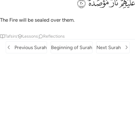
ﱈ
ﱉ
ﱊ
ﱋ
َلَيْهِمْ نَارٌۭ مُّؤْصَدَةٌۢ ٢٠
The Fire will be sealed over them.
Tafsirs
Lessons
Reflections
Previous Surah
Beginning of Surah
Next Surah