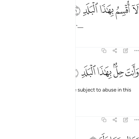
ﱭ
ﱮ
ا اقسم بهاذا البلد ١
ﱯ
ﱰ
ﱱ
َآ أُقْسِمُ بِهَـٰذَا ٱلْبَلَدِ ١
I do swear by this city ˹of Mecca˺—
Tafsirs
Lessons
Reflections
90:2
ﱲ
ﱳ
انت حل بهاذا البلد ٢
ﱴ
ﱵ
ﱶ
َأَنتَ حِلٌّۢ بِهَـٰذَا ٱلْبَلَدِ ٢
even though you ˹O Prophet˺ are subject to abuse in this
city—
Tafsirs
Lessons
Reflections
90:3
والد وما ولد ٣