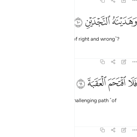
90:10
ﲛ
هديناه النجدين ١٠
ﲜ
ﲝ
َهَدَيْنَـٰهُ ٱلنَّجْدَيْنِ ١٠
and shown them the two ways ˹of right and wrong˺?
Tafsirs
Lessons
Reflections
90:11
ﲞ
ﲟ
لا اقتحم العقبة ١١
ﲠ
ﲡ
َلَا ٱقْتَحَمَ ٱلْعَقَبَةَ ١١
If only they had attempted the challenging path ˹of
goodness instead˺!
Tafsirs
Lessons
Reflections
90:12