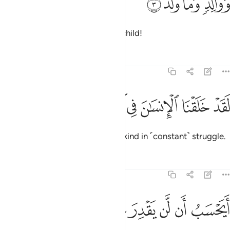
ﱷ
ﱸ
ﱹ
ﱺ
َوَالِدٍۢ وَمَا وَلَدَ ٣
and by every parent and ˹their˺ child!
Tafsirs
Lessons
Reflections
90:4
ﱻ
ﱼ
قد خلقنا الانسان في كبد ٤
ﱽ
ﱾ
ﱿ
ﲀ
َقَدْ خَلَقْنَا ٱلْإِنسَـٰنَ فِى كَبَدٍ ٤
Indeed, We have created humankind in ˹constant˺ struggle.
Tafsirs
Lessons
Reflections
90:5
ﲁ
ﲂ
ﲃ
يحسب ان لن يقدر عليه احد ٥
ﲄ
ﲅ
ﲆ
ﲇ
َيَحْسَبُ أَن لَّن يَقْدِرَ عَلَيْهِ أَحَدٌۭ ٥