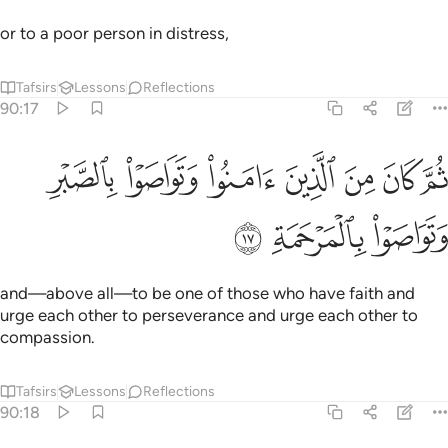
or to a poor person in distress,
Tafsirs
Lessons
Reflections
90:17
ﲺ
ﲻ
ﲼ
ﲽ
ﲾ
ﲿ
م كان من الذين امنوا وتواصوا بالصبر وتواصوا بالمرحمة ١٧
ﳀ
ُمَّ كَانَ مِنَ ٱلَّذِينَ ءَامَنُوا۟ وَتَوَاصَوْا۟ بِٱلصَّبْرِ وَتَوَاصَوْا۟ بِٱلْمَرْحَمَةِ ١٧
ﳁ
ﳂ
ﳃ
and—above all—to be one of those who have faith and
urge each other to perseverance and urge each other to
compassion.
Tafsirs
Lessons
Reflections
90:18