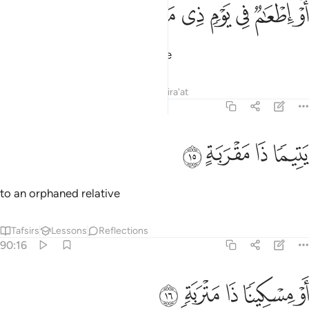
ﲪ
ﲫ
ﲬ
ﲭ
و اطعام في يوم ذي مسغبة ١٤
ﲮ
ﲯ
ﲰ
َوْ إِطْعَـٰمٌۭ فِى يَوْمٍۢ ذِى مَسْغَبَةٍۢ ١٤
or to give food in times of famine
Tafsirs
Lessons
Reflections
Qira'at
90:15
ﲱ
ﲲ
تيما ذا مقربة ١٥
ﲳ
ﲴ
َتِيمًۭا ذَا مَقْرَبَةٍ ١٥
to an orphaned relative
Tafsirs
Lessons
Reflections
90:16
ﲵ
ﲶ
و مسكينا ذا متربة ١٦
ﲷ
ﲸ
ﲹ
َوْ مِسْكِينًۭا ذَا مَتْرَبَةٍۢ ١٦