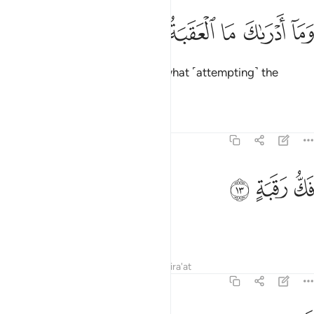
ﲢ
ﲣ
ما ادراك ما العقبة ١٢
ﲤ
ﲥ
ﲦ
َمَآ أَدْرَىٰكَ مَا ٱلْعَقَبَةُ ١٢
And what will make you realize what ˹attempting˺ the
challenging path is?
Tafsirs
Lessons
Reflections
90:13
ﲧ
ك رقبة ١٣
ﲨ
ﲩ
َكُّ رَقَبَةٍ ١٣
It is to free a slave,
Tafsirs
Lessons
Reflections
Qira'at
90:14