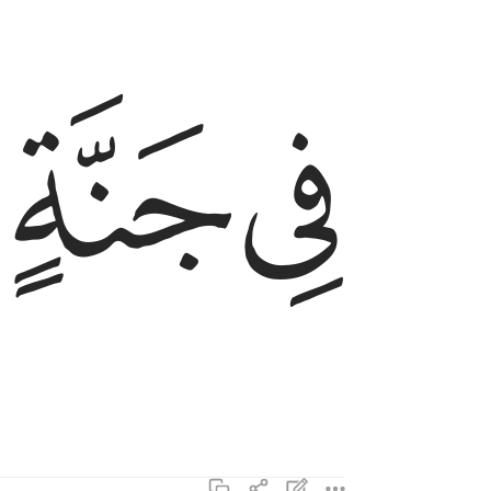
ﲝ
ﲞ
في جنة عالية ٢٢
فِى جَنَّةٍ عَالِيَةٍۢ ٢٢