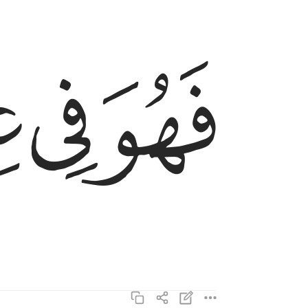
ﲘ
ﲙ
ﲚ
فهو في عيشة راضية ٢١
فَهُوَ فِى عِيشَةٍۢ رَّاضِيَةٍۢ ٢١