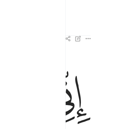
veryone˺! Read my record!
ﲒ
ﲓ
اني ظننت اني ملاق حسابيه ٢٠
إِنِّى ظَنَنتُ أَنِّى مُلَـٰقٍ حِسَابِيَهْ ٢٠