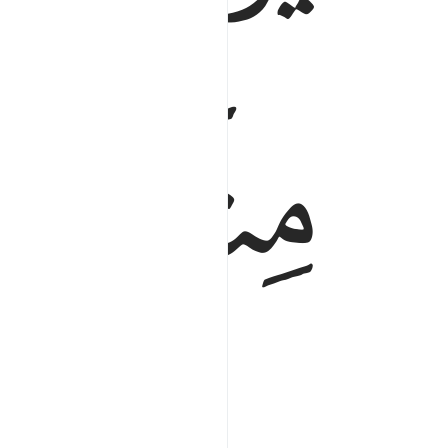
ﲅ
ﲆ
stay hidden.