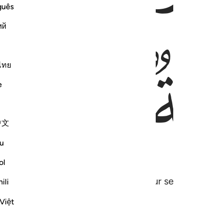
guês
ий
ﲇ
ไทย
e
中文
u
ol
 Him for judgment˺, and none of your secrets will 
ili
Việt