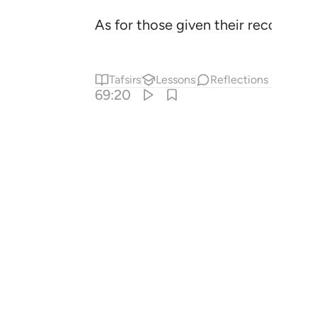
As for those given their records in
Tafsirs
Lessons
Reflections
69:20