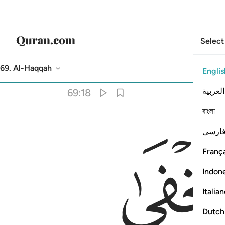
Select
69. Al-Haqqah
Englis
Translation
: Dr. Mustafa Khattab
العربية
69:18
বাংলা
ارسی
França
Indon
Italia
Dutch