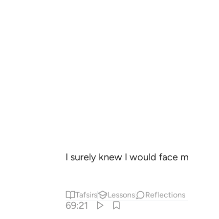
I surely knew I would face my reck
Tafsirs
Lessons
Reflections
69:21