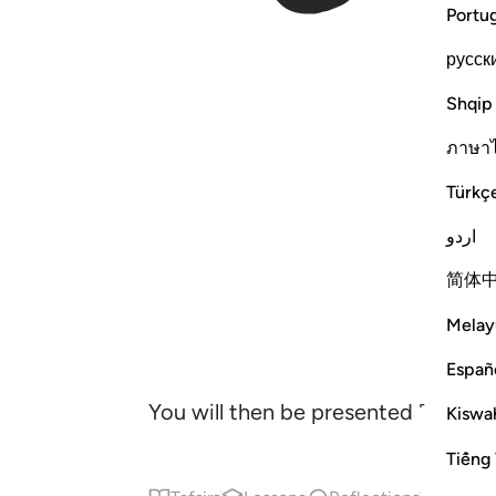
Portu
русск
Shqip
ภาษา
Türkç
اردو
简体
Melay
Españ
You will then be presented ˹before
Kiswah
Tiếng 