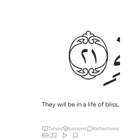
ﲜ
They will be in a life of bliss,
Tafsirs
Lessons
Reflections
69:22