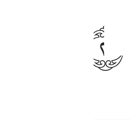
ﲗ
oning.”