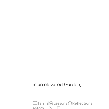
in an elevated Garden,
Tafsirs
Lessons
Reflections
69:23