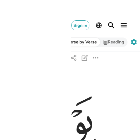
Sign in
Verse by Verse
Reading
ﲁ
ﲂ
يوميذ تعرضون لا تخفى منكم خافية ١٨
يَوْمَئِذٍۢ تُعْرَضُونَ لَا تَخْفَىٰ مِنكُمْ خَافِيَةٌۭ ١٨