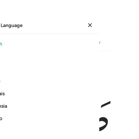
 Language
Sign in
Page
567
Juz
29
/
Hizb
57
h
ﲃ
ﲄ
ف
is
esia
no