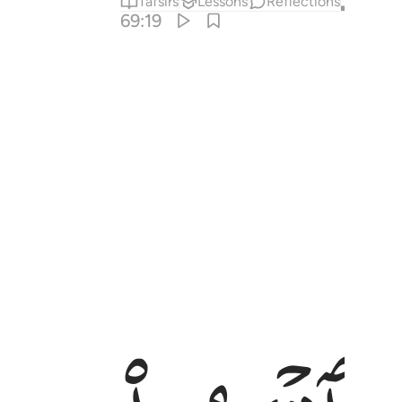
Tafsirs
Lessons
Reflections
Qira'at
69:19