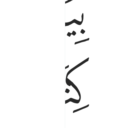
ﲌ
ﲐ
ﲑ