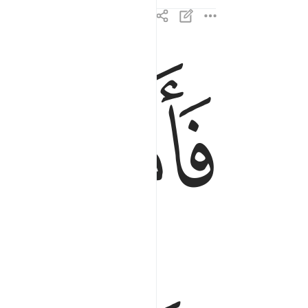
ﲈ
ﲉ
فاما من اوتي كتابه بيمينه فيقول هاوم اقرءوا كتابيه 
فَأَمَّا مَنْ أُوتِىَ كِتَـٰبَهُۥ بِيَمِينِهِۦ فَيَقُولُ هَآؤُمُ ٱقْرَءُوا۟ ك